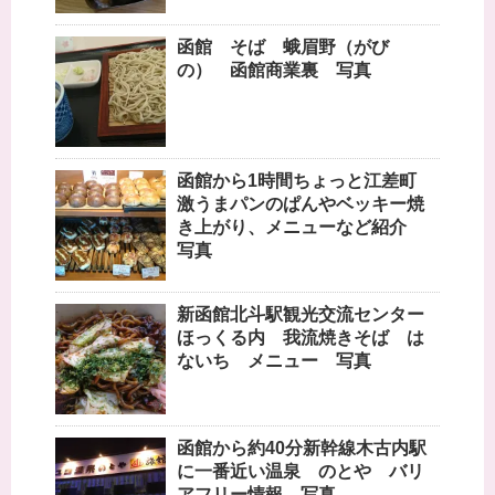
函館 そば 蛾眉野（がび
の） 函館商業裏 写真
函館から1時間ちょっと江差町
激うまパンのぱんやベッキー焼
き上がり、メニューなど紹介
写真
新函館北斗駅観光交流センター
ほっくる内 我流焼きそば は
ないち メニュー 写真
函館から約40分新幹線木古内駅
に一番近い温泉 のとや バリ
アフリー情報 写真