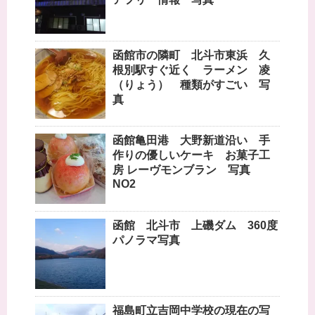
函館市の隣町 北斗市東浜 久
根別駅すぐ近く ラーメン 凌
（りょう） 種類がすごい 写
真
函館亀田港 大野新道沿い 手
作りの優しいケーキ お菓子工
房 レーヴモンブラン 写真
NO2
函館 北斗市 上磯ダム 360度
パノラマ写真
福島町立吉岡中学校の現在の写