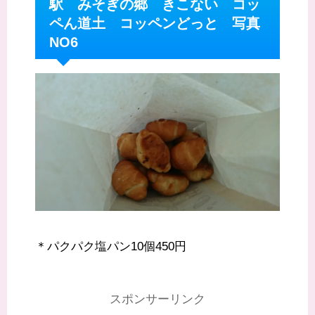
駅 みそぎの郷 きこない コッ
ペん道土 コッペンどっと 写真
NO6
＊パクパク塩パン10個450円
スポンサーリンク