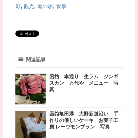
で
開
町
,
観光
,
道の駅
,
食事
き
ま
す
)
関連記事
函館 本通り 生ラム ジンギ
スカン 万代や メニュー 写
真
函館亀田港 大野新道沿い 手
作りの優しいケーキ お菓子工
房 レーヴモンブラン 写真