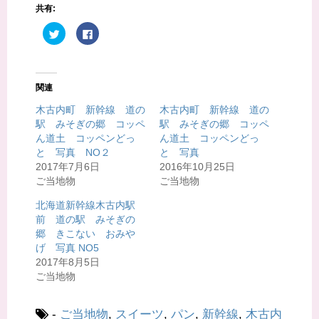
共有:
ク
F
リ
a
ッ
c
ク
e
し
b
て
o
T
o
関連
w
k
i
で
t
共
木古内町 新幹線 道の
木古内町 新幹線 道の
t
有
駅 みそぎの郷 コッペ
駅 みそぎの郷 コッペ
e
す
r
る
ん道土 コッペンどっ
ん道土 コッペンどっ
で
に
共
は
と 写真 NO２
と 写真
有
ク
2017年7月6日
2016年10月25日
(
リ
新
ッ
ご当地物
ご当地物
し
ク
い
し
ウ
て
北海道新幹線木古内駅
ィ
く
前 道の駅 みそぎの
ン
だ
ド
さ
郷 きこない おみや
ウ
い
で
(
げ 写真 NO5
開
新
2017年8月5日
き
し
ま
い
ご当地物
す
ウ
)
ィ
ン
ド
-
ご当地物
,
スイーツ
,
パン
,
新幹線
,
木古内
ウ