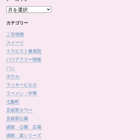
ア
ー
カ
カテゴリー
イ
ご当地物
ブ
スイーツ
トラピスト修道院
バリアフリー情報
パン
ホテル
ラッキーピエロ
ラーメン・中華
七飯町
五稜郭タワー
五稜郭公園
函館 公園 広場
函館 坂シリーズ