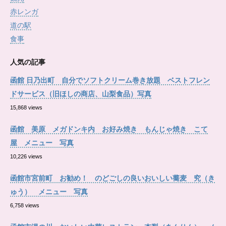
赤レンガ
道の駅
食事
人気の記事
函館 日乃出町 自分でソフトクリーム巻き放題 ベストフレン
ドサービス（旧ほしの商店、山梨食品）写真
15,868 views
函館 美原 メガドンキ内 お好み焼き もんじゃ焼き こて
屋 メニュー 写真
10,226 views
函館市宮前町 お勧め！ のどごしの良いおいしい蕎麦 究（き
ゅう） メニュー 写真
6,758 views