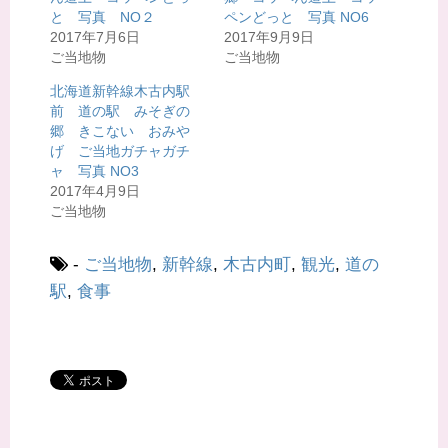
で
に
共
は
と 写真 NO２
ペンどっと 写真 NO6
有
ク
2017年7月6日
2017年9月9日
(
リ
新
ッ
ご当地物
ご当地物
し
ク
い
し
ウ
て
北海道新幹線木古内駅
ィ
く
前 道の駅 みそぎの
ン
だ
ド
さ
郷 きこない おみや
ウ
い
で
(
げ ご当地ガチャガチ
開
新
ャ 写真 NO3
き
し
ま
い
2017年4月9日
す
ウ
)
ィ
ご当地物
ン
ド
ウ
で
-
ご当地物
,
新幹線
,
木古内町
,
観光
,
道の
開
き
駅
,
食事
ま
す
)