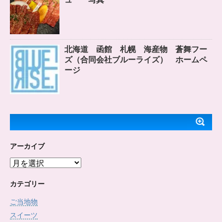
北海道 函館 札幌 海産物 蒼舞フー
ズ（合同会社ブルーライズ） ホームペ
ージ
アーカイブ
ア
ー
カ
カテゴリー
イ
ご当地物
ブ
スイーツ