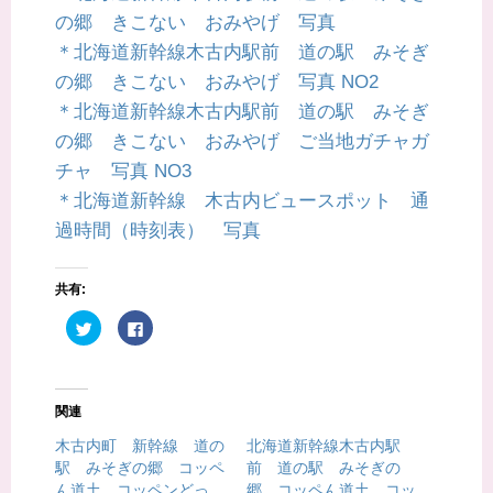
の郷 きこない おみやげ 写真
＊北海道新幹線木古内駅前 道の駅 みそぎ
の郷 きこない おみやげ 写真 NO2
＊北海道新幹線木古内駅前 道の駅 みそぎ
の郷 きこない おみやげ ご当地ガチャガ
チャ 写真 NO3
＊北海道新幹線 木古内ビュースポット 通
過時間（時刻表） 写真
共有:
ク
F
リ
a
ッ
c
ク
e
し
b
て
o
T
o
関連
w
k
i
で
t
共
木古内町 新幹線 道の
北海道新幹線木古内駅
t
有
駅 みそぎの郷 コッペ
前 道の駅 みそぎの
e
す
r
る
ん道土 コッペンどっ
郷 コッペん道土 コッ