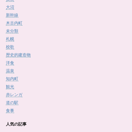
大沼
新幹線
木古内町
未分類
札幌
校歌
歴史的建造物
洋食
温泉
知内町
観光
赤レンガ
道の駅
食事
人気の記事