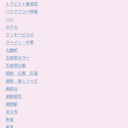
トラピスト修道院
バリアフリー情報
パン
ホテル
ラッキーピエロ
ラーメン・中華
七飯町
五稜郭タワー
五稜郭公園
函館 公園 広場
函館 坂シリーズ
函館山
函館朝市
函館駅
北斗市
和食
夜景