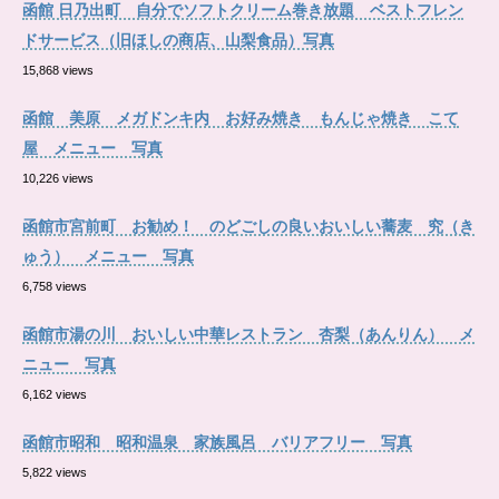
函館 日乃出町 自分でソフトクリーム巻き放題 ベストフレン
ドサービス（旧ほしの商店、山梨食品）写真
15,868 views
函館 美原 メガドンキ内 お好み焼き もんじゃ焼き こて
屋 メニュー 写真
10,226 views
函館市宮前町 お勧め！ のどごしの良いおいしい蕎麦 究（き
ゅう） メニュー 写真
6,758 views
函館市湯の川 おいしい中華レストラン 杏梨（あんりん） メ
ニュー 写真
6,162 views
函館市昭和 昭和温泉 家族風呂 バリアフリー 写真
5,822 views