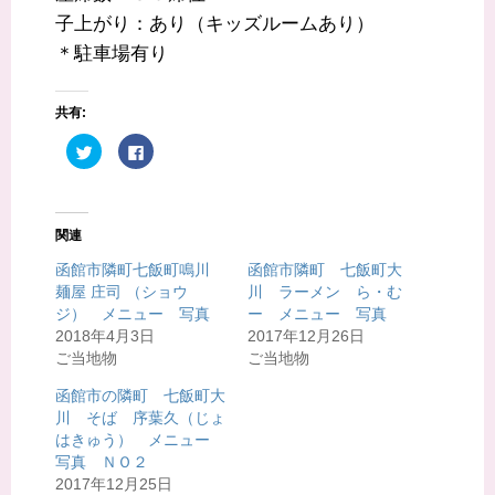
子上がり：あり（キッズルームあり）
＊駐車場有り
共有:
ク
F
リ
a
ッ
c
ク
e
し
b
て
o
T
o
関連
w
k
i
で
t
共
函館市隣町七飯町鳴川
函館市隣町 七飯町大
t
有
麺屋 庄司 （ショウ
川 ラーメン ら・む
e
す
r
る
ジ） メニュー 写真
ー メニュー 写真
で
に
共
は
2018年4月3日
2017年12月26日
有
ク
ご当地物
ご当地物
(
リ
新
ッ
し
ク
函館市の隣町 七飯町大
い
し
ウ
て
川 そば 序葉久（じょ
ィ
く
はきゅう） メニュー
ン
だ
ド
さ
写真 ＮＯ２
ウ
い
で
(
2017年12月25日
開
新