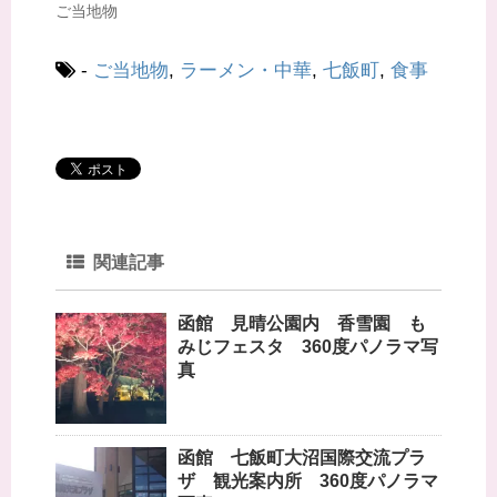
ご当地物
き
し
ま
い
す
ウ
)
ィ
ン
-
ご当地物
,
ラーメン・中華
,
七飯町
,
食事
ド
ウ
で
開
き
ま
す
)
関連記事
函館 見晴公園内 香雪園 も
みじフェスタ 360度パノラマ写
真
函館 七飯町大沼国際交流プラ
ザ 観光案内所 360度パノラマ