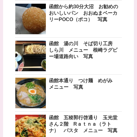
函館から約30分大沼 お勧めの
おいしいパン おおぬまベーカ
リーPOCO（ポコ） 写真
函館 湯の川 そば切り工房
しら川 メニュー 根崎ラグビ
ー場道路向い 写真
函館本通り つけ麺 めがみ
メニュー 写真
函館 五稜郭行啓通り 玉光堂
さん２階 Rａｔｎａ（ラト
ナ） パスタ メニュー 写真