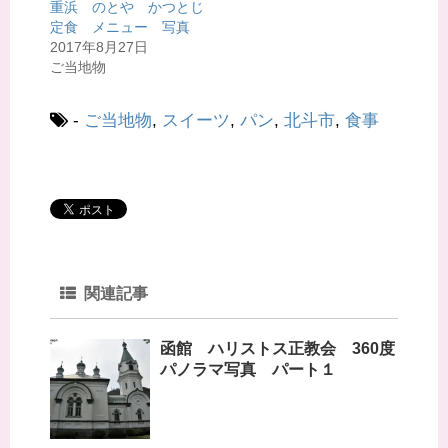
で
(
重浜 のとや かつとじ
開
新
定食 メニュー 写真
き
し
ま
い
2017年8月27日
す
ウ
)
ィ
ご当地物
ン
ド
ウ
で
-
ご当地物
,
スイーツ
,
パン
,
北斗市
,
食事
開
き
ま
す
)
関連記事
函館 ハリストス正教会 360度
パノラマ写真 パート１