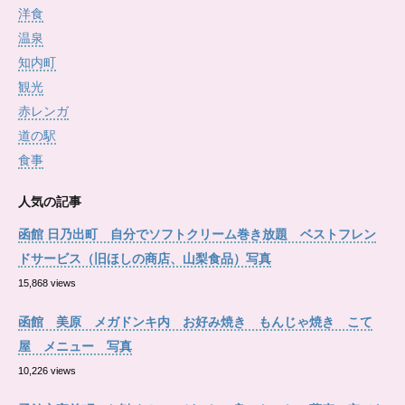
洋食
温泉
知内町
観光
赤レンガ
道の駅
食事
人気の記事
函館 日乃出町 自分でソフトクリーム巻き放題 ベストフレン
ドサービス（旧ほしの商店、山梨食品）写真
15,868 views
函館 美原 メガドンキ内 お好み焼き もんじゃ焼き こて
屋 メニュー 写真
10,226 views