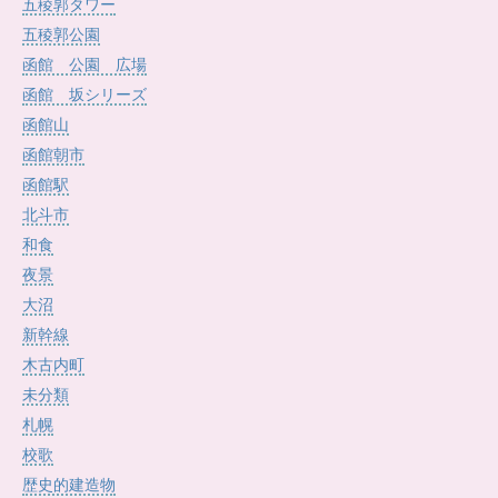
五稜郭タワー
五稜郭公園
函館 公園 広場
函館 坂シリーズ
函館山
函館朝市
函館駅
北斗市
和食
夜景
大沼
新幹線
木古内町
未分類
札幌
校歌
歴史的建造物