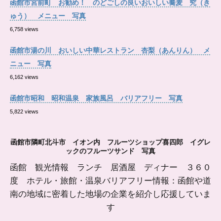
函館市宮前町 お勧め！ のどごしの良いおいしい蕎麦 究（き
ゅう） メニュー 写真
6,758 views
函館市湯の川 おいしい中華レストラン 杏梨（あんりん） メ
ニュー 写真
6,162 views
函館市昭和 昭和温泉 家族風呂 バリアフリー 写真
5,822 views
函館市隣町北斗市 イオン内 フルーツショップ喜四郎 イグレ
ックのフルーツサンド 写真
函館 観光情報 ランチ 居酒屋 ディナー ３６０
度 ホテル・旅館・温泉バリアフリー情報：函館や道
南の地域に密着した地場の企業を紹介し応援していま
す