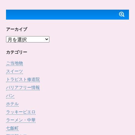
アーカイブ
ア
ー
カ
カテゴリー
イ
ご当地物
ブ
スイーツ
トラピスト修道院
バリアフリー情報
パン
ホテル
ラッキーピエロ
ラーメン・中華
七飯町