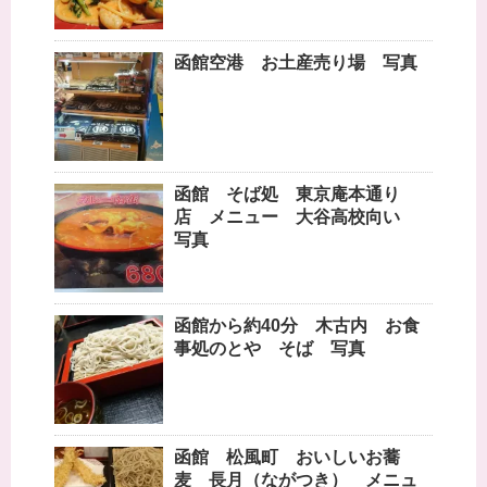
函館空港 お土産売り場 写真
函館 そば処 東京庵本通り
店 メニュー 大谷高校向い
写真
函館から約40分 木古内 お食
事処のとや そば 写真
函館 松風町 おいしいお蕎
麦 長月（ながつき） メニュ