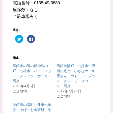
電話番号：0138-49-9880
座席数：なし
＊駐車場有り
共有:
ク
F
リ
a
ッ
c
ク
e
し
b
て
o
T
o
関連
w
k
i
で
t
共
函館市の隣の新幹線の
函館市隣町 北斗市中野
t
有
町 北斗市 パティスリ
通住宅街 小さなケーキ
e
す
r
る
ーイグレック ケーキ
屋さん ガトール ブラ
で
に
共
は
写真
ン クレープ スコー
有
ク
2018年4月5日
ン 写真
(
リ
新
ッ
ご当地物
2017年7月28日
し
ク
い
し
ご当地物
ウ
て
ィ
く
函館市の隣町北斗市七重
ン
だ
ド
さ
浜 そば・お食事処 七
ウ
い