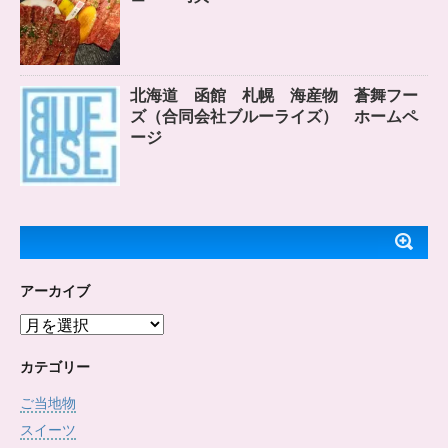
北海道 函館 札幌 海産物 蒼舞フー
ズ（合同会社ブルーライズ） ホームペ
ージ
アーカイブ
ア
ー
カ
カテゴリー
イ
ご当地物
ブ
スイーツ