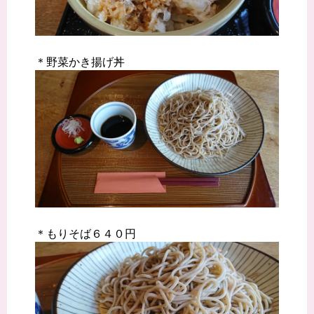
＊野菜かき揚げ丼
＊もりそば６４０円