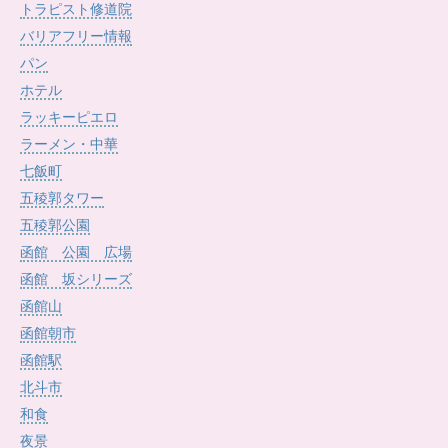
トラピスト修道院
バリアフリー情報
パン
ホテル
ラッキーピエロ
ラーメン・中華
七飯町
五稜郭タワー
五稜郭公園
函館 公園 広場
函館 坂シリーズ
函館山
函館朝市
函館駅
北斗市
和食
夜景