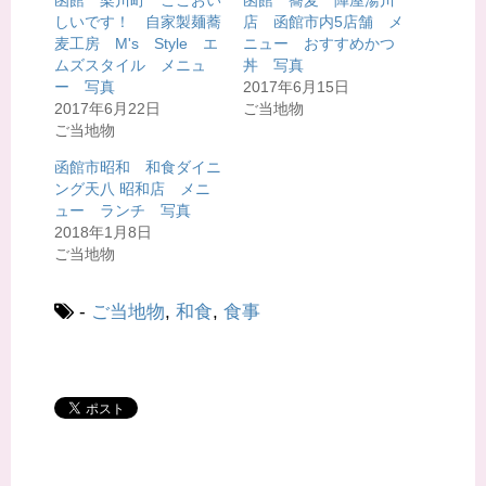
函館 梁川町 ここおい
函館 蕎麦 陣屋湯川
t
有
しいです！ 自家製麺蕎
店 函館市内5店舗 メ
e
す
r
る
麦工房 M's Style エ
ニュー おすすめかつ
で
に
共
は
ムズスタイル メニュ
丼 写真
有
ク
ー 写真
2017年6月15日
(
リ
新
ッ
2017年6月22日
ご当地物
し
ク
い
し
ご当地物
ウ
て
ィ
く
函館市昭和 和食ダイニ
ン
だ
ド
さ
ング天八 昭和店 メニ
ウ
い
で
(
ュー ランチ 写真
開
新
2018年1月8日
き
し
ま
い
ご当地物
す
ウ
)
ィ
ン
ド
-
ご当地物
,
和食
,
食事
ウ
で
開
き
ま
す
)