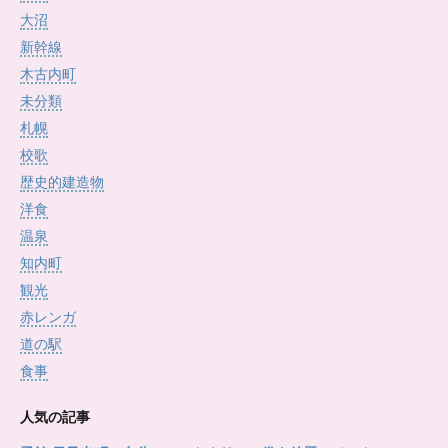
大沼
新幹線
木古内町
未分類
札幌
校歌
歴史的建造物
洋食
温泉
知内町
観光
赤レンガ
道の駅
食事
人気の記事