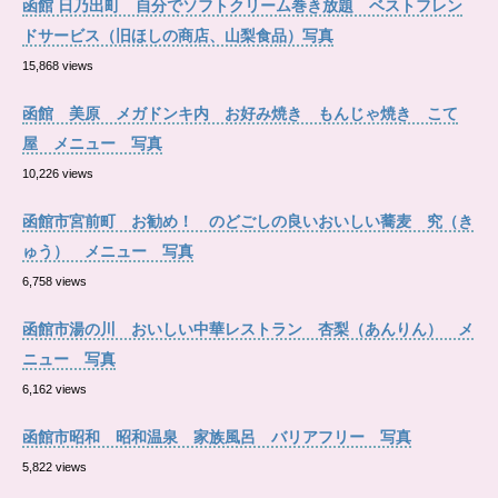
函館 日乃出町 自分でソフトクリーム巻き放題 ベストフレン
ドサービス（旧ほしの商店、山梨食品）写真
15,868 views
函館 美原 メガドンキ内 お好み焼き もんじゃ焼き こて
屋 メニュー 写真
10,226 views
函館市宮前町 お勧め！ のどごしの良いおいしい蕎麦 究（き
ゅう） メニュー 写真
6,758 views
函館市湯の川 おいしい中華レストラン 杏梨（あんりん） メ
ニュー 写真
6,162 views
函館市昭和 昭和温泉 家族風呂 バリアフリー 写真
5,822 views