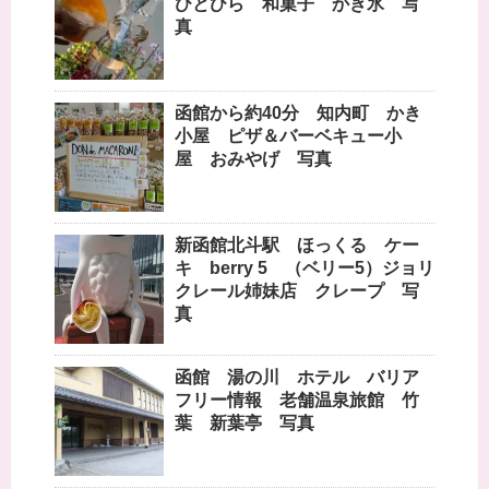
ひとひら 和菓子 かき氷 写
真
函館から約40分 知内町 かき
小屋 ピザ＆バーベキュー小
屋 おみやげ 写真
新函館北斗駅 ほっくる ケー
キ berry 5 （ベリー5）ジョリ
クレール姉妹店 クレープ 写
真
函館 湯の川 ホテル バリア
フリー情報 老舗温泉旅館 竹
葉 新葉亭 写真