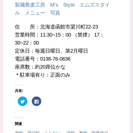
製麺蕎麦工房 M’s Style エムズスタイ
ル メニュー 写真
住 所：北海道函館市梁川町22-23
営業時間：11:30~15：00 （禁煙） 17：
30~22：00
定休日：毎週日曜日、第2月曜日
電話番号：0138-76-0636
座席数：約20席位かな
＊駐車場有り：正面のみ
共有:
ク
F
リ
a
ッ
c
ク
e
し
b
て
o
T
o
関連
w
k
i
で
t
共