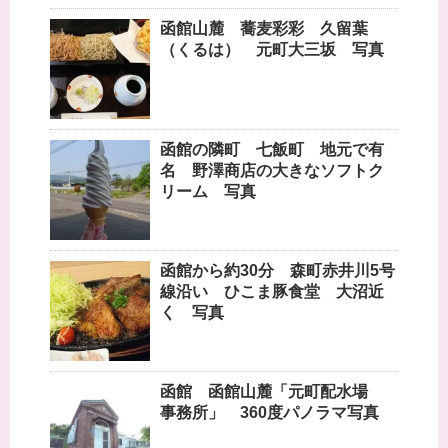
函館山麓 蕎麦彩彩 久留葉
（くるは） 元町大三坂 写真
函館の隣町 七飯町 地元で有
名 野澤商店の大きなソフトク
リーム 写真
函館から約30分 森町赤井川5号
線沿い ひこま豚食堂 大沼近
く 写真
函館 函館山麓「元町配水場
事務所」 360度パノラマ写真