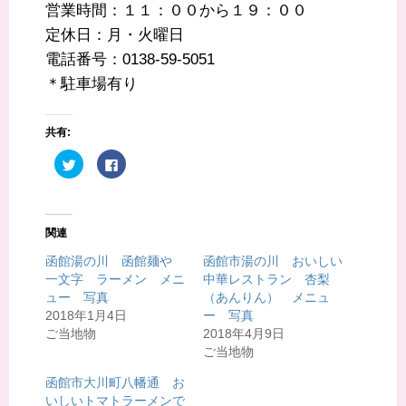
営業時間：１１：００から１９：００
定休日：月・火曜日
電話番号：0138-59-5051
＊駐車場有り
共有:
ク
F
リ
a
ッ
c
ク
e
し
b
て
o
T
o
関連
w
k
i
で
t
共
函館湯の川 函館麺や
函館市湯の川 おいしい
t
有
一文字 ラーメン メニ
中華レストラン 杏梨
e
す
r
る
ュー 写真
（あんりん） メニュ
で
に
共
は
2018年1月4日
ー 写真
有
ク
ご当地物
2018年4月9日
(
リ
新
ッ
ご当地物
し
ク
い
し
ウ
て
函館市大川町八幡通 お
ィ
く
いしいトマトラーメンで
ン
だ