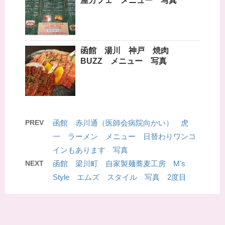
屋カフェ メニュー 写真
函館 湯川 神戸 焼肉
BUZZ メニュー 写真
PREV
函館 赤川通（医師会病院向かい） 虎
一 ラーメン メニュー 日替わりワンコ
インもあります 写真
NEXT
函館 梁川町 自家製麺蕎麦工房 M's
Style エムズ スタイル 写真 2度目