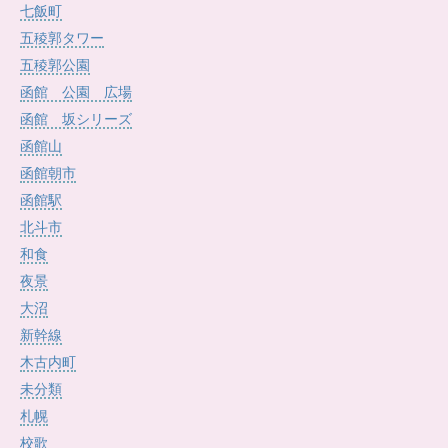
七飯町
五稜郭タワー
五稜郭公園
函館 公園 広場
函館 坂シリーズ
函館山
函館朝市
函館駅
北斗市
和食
夜景
大沼
新幹線
木古内町
未分類
札幌
校歌