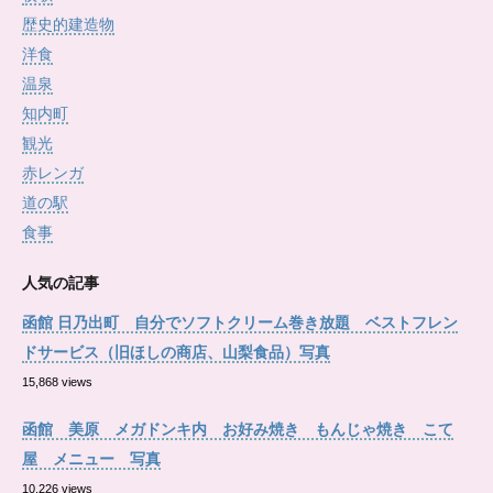
歴史的建造物
洋食
温泉
知内町
観光
赤レンガ
道の駅
食事
人気の記事
函館 日乃出町 自分でソフトクリーム巻き放題 ベストフレン
ドサービス（旧ほしの商店、山梨食品）写真
15,868 views
函館 美原 メガドンキ内 お好み焼き もんじゃ焼き こて
屋 メニュー 写真
10,226 views