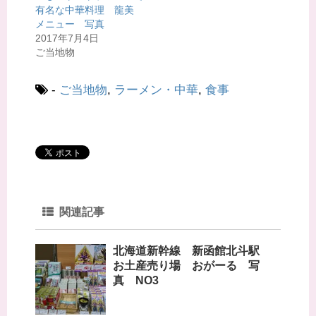
ド
さ
有名な中華料理 龍美
ウ
い
で
(
メニュー 写真
開
新
2017年7月4日
き
し
ま
い
ご当地物
す
ウ
)
ィ
ン
ド
-
ご当地物
,
ラーメン・中華
,
食事
ウ
で
開
き
ま
す
)
関連記事
北海道新幹線 新函館北斗駅
お土産売り場 おがーる 写
真 NO3