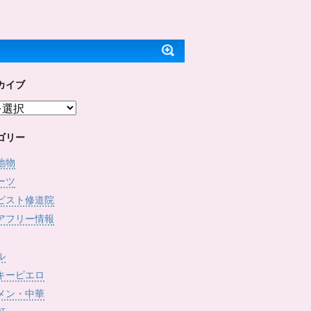
ッ
c
で
(
ク
e
開
新
し
b
き
し
て
o
ま
い
T
o
す
ウ
w
k
)
ィ
i
で
ン
t
共
ド
t
有
ウ
e
す
で
カイブ
r
る
開
で
に
き
共
は
ま
有
ク
す
(
リ
)
新
ッ
し
ク
ゴリー
い
し
ウ
て
ィ
く
地物
ン
だ
ド
さ
ーツ
ウ
い
で
(
ピスト修道院
開
新
き
し
アフリー情報
ま
い
す
ウ
)
ィ
ン
ド
ル
ウ
で
キーピエロ
開
き
メン・中華
ま
す