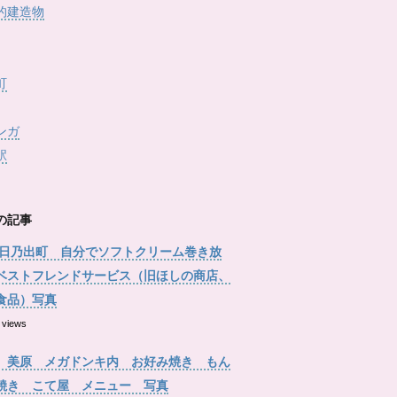
的建造物
町
ンガ
駅
の記事
 日乃出町 自分でソフトクリーム巻き放
ベストフレンドサービス（旧ほしの商店、
食品）写真
 views
 美原 メガドンキ内 お好み焼き もん
焼き こて屋 メニュー 写真