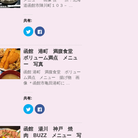
r
る
道函館市陣川町１０３－ …
で
に
共
は
有
ク
(
リ
共有:
新
ッ
し
ク
い
し
ク
F
ウ
て
リ
a
ィ
く
ッ
c
ン
だ
ク
e
ド
さ
し
b
ウ
い
て
o
函館 港町 満腹食堂
で
(
T
o
開
新
w
k
ボリューム満点 メニュ
き
し
i
で
ま
い
t
共
ー 写真
す
ウ
t
有
)
ィ
e
す
函館 港町 満腹食堂 ボリュー
ン
r
る
ム満点 メニュー 揚げ物 画
ド
で
に
ウ
共
は
像 ＊函館市亀田港町に …
で
有
ク
開
(
リ
き
新
ッ
ま
し
ク
共有:
す
い
し
)
ウ
て
ィ
く
ク
F
ン
だ
リ
a
ド
さ
ッ
c
ウ
い
ク
e
で
(
し
b
開
新
て
o
函館 湯川 神戸 焼
き
し
T
o
ま
い
w
k
肉 BUZZ メニュー 写
す
ウ
i
で