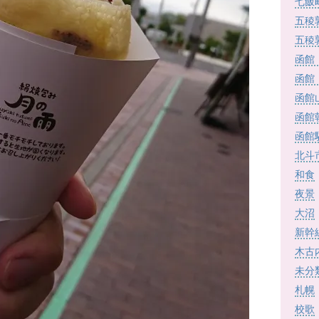
七飯
五稜
五稜
函館
函館
函館
函館
函館
北斗
和食
夜景
大沼
新幹
木古
未分
札幌
校歌