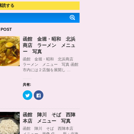
購読する
 POST
函館 金堀・昭和 北浜
商店 ラーメン メニュ
ー 写真
函館 金堀・昭和 北浜商店
ラーメン メニュー 写真 函館
市内には２店舗を展開し …
共有:
ク
F
リ
a
ッ
c
ク
e
し
b
て
o
函館 陣川 そば 西陣
T
o
w
k
本店 メニュー 写真
i
で
t
共
函館 陣川 そば 西陣本店
t
有
メニュー 画像 住 所：北海
e
す