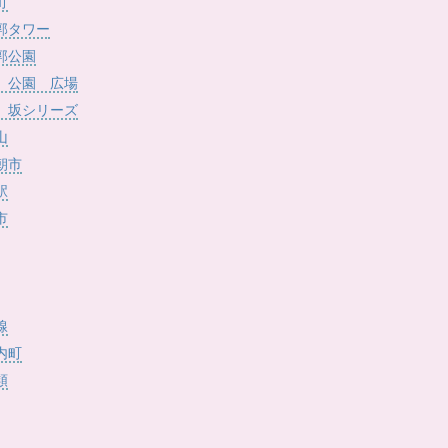
)
町
郭タワー
郭公園
 公園 広場
 坂シリーズ
山
朝市
駅
市
線
内町
類