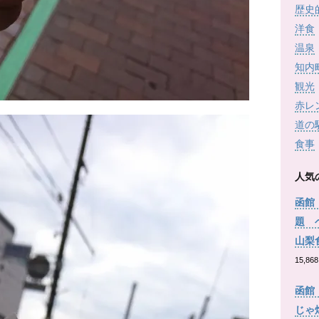
歴史
洋食
温泉
知内
観光
赤レ
道の
食事
人気
函館
題 
山梨
15,868
函館
じゃ