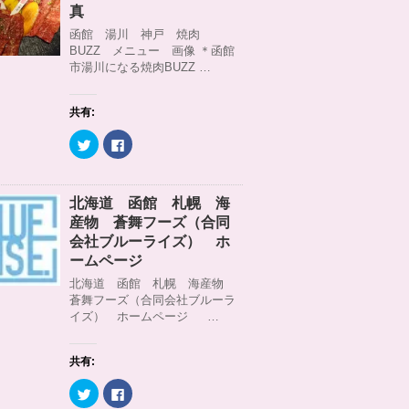
)
ィ
t
共
真
ン
t
有
ド
e
す
函館 湯川 神戸 焼肉
ウ
r
る
BUZZ メニュー 画像 ＊函館
で
で
に
開
共
は
市湯川になる焼肉BUZZ …
き
有
ク
ま
(
リ
す
新
ッ
)
し
ク
共有:
い
し
ウ
て
ィ
く
ク
F
ン
だ
リ
a
ド
さ
ッ
c
ウ
い
ク
e
で
(
し
b
開
新
て
o
北海道 函館 札幌 海
き
し
T
o
ま
い
w
k
産物 蒼舞フーズ（合同
す
ウ
i
で
)
ィ
t
共
会社ブルーライズ） ホ
ン
t
有
ームページ
ド
e
す
ウ
r
る
北海道 函館 札幌 海産物
で
で
に
開
共
は
蒼舞フーズ（合同会社ブルーラ
き
有
ク
イズ） ホームページ …
ま
(
リ
す
新
ッ
)
し
ク
い
し
ウ
て
共有:
ィ
く
ン
だ
ク
F
ド
さ
リ
a
ウ
い