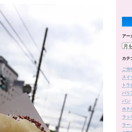
アー
ア
ー
カ
カテ
イ
ご当
ブ
スイ
トラ
バリ
パン
ホテ
ラッ
ラー