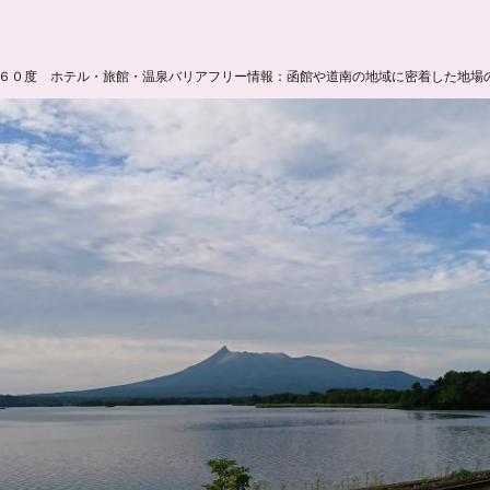
６０度 ホテル・旅館・温泉バリアフリー情報：函館や道南の地域に密着した地場