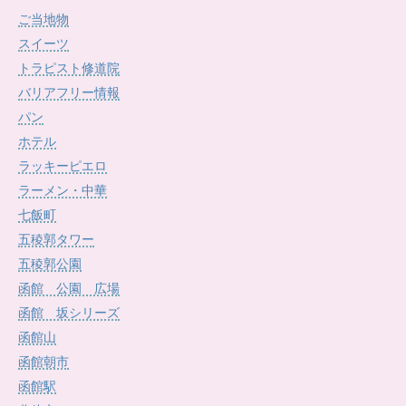
イ
ご当地物
ブ
スイーツ
トラピスト修道院
バリアフリー情報
パン
ホテル
ラッキーピエロ
ラーメン・中華
七飯町
五稜郭タワー
五稜郭公園
函館 公園 広場
函館 坂シリーズ
函館山
函館朝市
函館駅