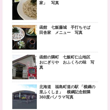
家」 写真
函館 七飯藤城 手打ちそば
田舎家 メニュー 写真
函館の隣町 七飯町仁山地区
おにぎりや おふくろの味 写
真
北海道 福島町道の駅 「横綱の
里ふくしま」 横綱記念館隣
360度パノラマ写真