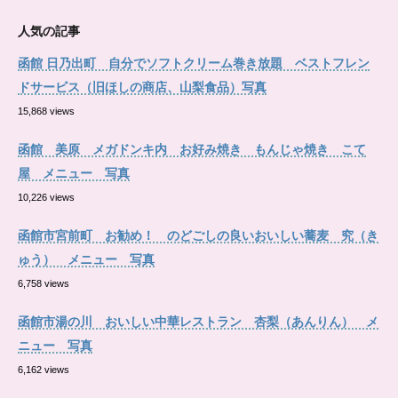
人気の記事
函館 日乃出町 自分でソフトクリーム巻き放題 ベストフレン
ドサービス（旧ほしの商店、山梨食品）写真
15,868 views
函館 美原 メガドンキ内 お好み焼き もんじゃ焼き こて
屋 メニュー 写真
10,226 views
函館市宮前町 お勧め！ のどごしの良いおいしい蕎麦 究（き
ゅう） メニュー 写真
6,758 views
函館市湯の川 おいしい中華レストラン 杏梨（あんりん） メ
ニュー 写真
6,162 views