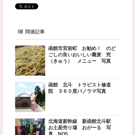
す
)
関連記事
函館市宮前町 お勧め！ のど
ごしの良いおいしい蕎麦 究
（きゅう） メニュー 写真
函館 北斗 トラピスト修道
院 ３６０度パノラマ写真
北海道新幹線 新函館北斗駅
お土産売り場 おがーる 写
真 NO5