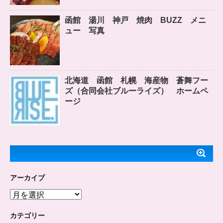
函館 湯川 神戸 焼肉 BUZZ メニ
ュー 写真
北海道 函館 札幌 海産物 蒼舞フー
ズ（合同会社ブルーライズ） ホームペ
ージ
アーカイブ
ア
ー
カ
カテゴリー