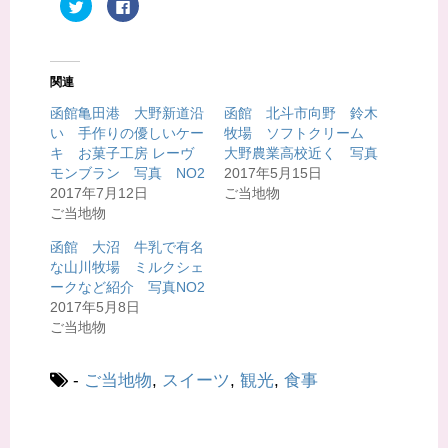
ク
F
リ
a
ッ
c
ク
e
し
b
て
o
T
o
関連
w
k
i
で
t
共
函館亀田港 大野新道沿
函館 北斗市向野 鈴木
t
有
い 手作りの優しいケー
牧場 ソフトクリーム
e
す
r
る
キ お菓子工房 レーヴ
大野農業高校近く 写真
で
に
共
は
モンブラン 写真 NO2
2017年5月15日
有
ク
2017年7月12日
ご当地物
(
リ
新
ッ
ご当地物
し
ク
い
し
ウ
て
函館 大沼 牛乳で有名
ィ
く
な山川牧場 ミルクシェ
ン
だ
ド
さ
ークなど紹介 写真NO2
ウ
い
で
(
2017年5月8日
開
新
ご当地物
き
し
ま
い
す
ウ
)
ィ
ン
-
ご当地物
,
スイーツ
,
観光
,
食事
ド
ウ
で
開
き
ま