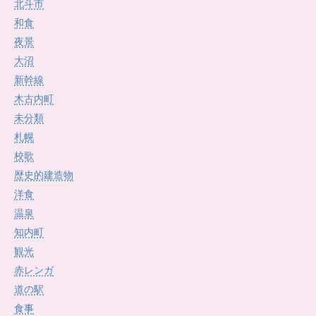
北斗市
和食
夜景
大沼
新幹線
木古内町
未分類
札幌
校歌
歴史的建造物
洋食
温泉
知内町
観光
赤レンガ
道の駅
食事