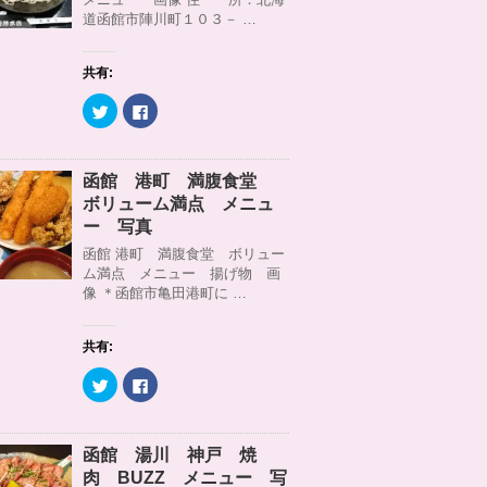
r
る
道函館市陣川町１０３－ …
で
に
共
は
有
ク
(
リ
共有:
新
ッ
し
ク
い
し
ク
F
ウ
て
リ
a
ィ
く
ッ
c
ン
だ
ク
e
ド
さ
し
b
ウ
い
て
o
函館 港町 満腹食堂
で
(
T
o
開
新
w
k
ボリューム満点 メニュ
き
し
i
で
ま
い
t
共
ー 写真
す
ウ
t
有
)
ィ
e
す
函館 港町 満腹食堂 ボリュー
ン
r
る
ム満点 メニュー 揚げ物 画
ド
で
に
ウ
共
は
像 ＊函館市亀田港町に …
で
有
ク
開
(
リ
き
新
ッ
ま
し
ク
共有:
す
い
し
)
ウ
て
ィ
く
ク
F
ン
だ
リ
a
ド
さ
ッ
c
ウ
い
ク
e
で
(
し
b
開
新
て
o
函館 湯川 神戸 焼
き
し
T
o
ま
い
w
k
肉 BUZZ メニュー 写
す
ウ
i
で