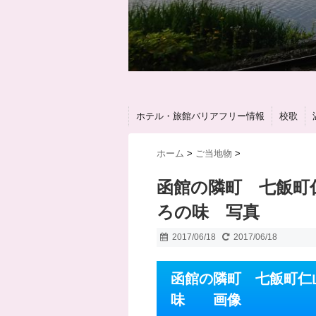
ホテル・旅館バリアフリー情報
校歌
ホーム
>
ご当地物
>
函館の隣町 七飯町
ろの味 写真
2017/06/18
2017/06/18
函館の隣町 七飯町仁
味 画像