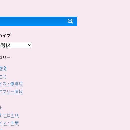
ッ
c
で
(
ク
e
開
新
し
b
き
し
て
o
ま
い
T
o
す
ウ
w
k
)
ィ
i
で
ン
t
共
ド
t
有
ウ
e
す
で
カイブ
r
る
開
で
に
き
共
は
ま
有
ク
す
(
リ
)
新
ッ
し
ク
ゴリー
い
し
ウ
て
ィ
く
地物
ン
だ
ド
さ
ーツ
ウ
い
で
(
ピスト修道院
開
新
き
し
アフリー情報
ま
い
す
ウ
)
ィ
ン
ド
ル
ウ
で
キーピエロ
開
き
メン・中華
ま
す