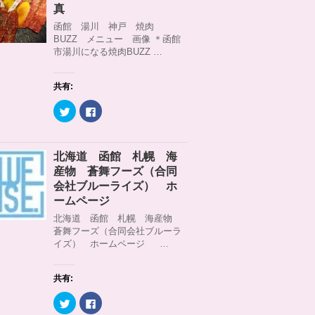
)
ィ
t
共
真
ン
t
有
ド
e
す
函館 湯川 神戸 焼肉
ウ
r
る
BUZZ メニュー 画像 ＊函館
で
で
に
開
共
は
市湯川になる焼肉BUZZ …
き
有
ク
ま
(
リ
す
新
ッ
)
し
ク
共有:
い
し
ウ
て
ィ
く
ク
F
ン
だ
リ
a
ド
さ
ッ
c
ウ
い
ク
e
で
(
し
b
開
新
て
o
北海道 函館 札幌 海
き
し
T
o
ま
い
w
k
産物 蒼舞フーズ（合同
す
ウ
i
で
)
ィ
t
共
会社ブルーライズ） ホ
ン
t
有
ームページ
ド
e
す
ウ
r
る
北海道 函館 札幌 海産物
で
で
に
開
共
は
蒼舞フーズ（合同会社ブルーラ
き
有
ク
イズ） ホームページ …
ま
(
リ
す
新
ッ
)
し
ク
い
し
ウ
て
共有:
ィ
く
ン
だ
ク
F
ド
さ
リ
a
ウ
い