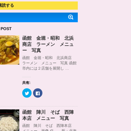
購読する
 POST
函館 金堀・昭和 北浜
商店 ラーメン メニュ
ー 写真
函館 金堀・昭和 北浜商店
ラーメン メニュー 写真 函館
市内には２店舗を展開し …
共有:
ク
F
リ
a
ッ
c
ク
e
し
b
て
o
函館 陣川 そば 西陣
T
o
w
k
本店 メニュー 写真
i
で
t
共
函館 陣川 そば 西陣本店
t
有
メニュー 画像 住 所：北海
e
す