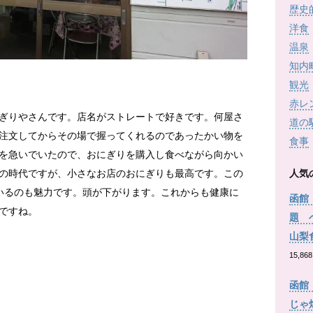
歴史
洋食
温泉
知内
観光
赤レ
ぎりやさんです。店名がストレートで好きです。何屋さ
道の
注文してからその場で握ってくれるのであったかい物を
食事
を急いでいたので、おにぎりを購入し食べながら向かい
の時代ですが、小さなお店のおにぎりも最高です。この
人気
いるのも魅力です。頭が下がります。これからも健康に
函館
ですね。
題 
山梨
15,868
函館
じゃ