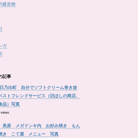
的建造物
町
ンガ
駅
の記事
 日乃出町 自分でソフトクリーム巻き放
ベストフレンドサービス（旧ほしの商店、
食品）写真
 views
 美原 メガドンキ内 お好み焼き もん
焼き こて屋 メニュー 写真