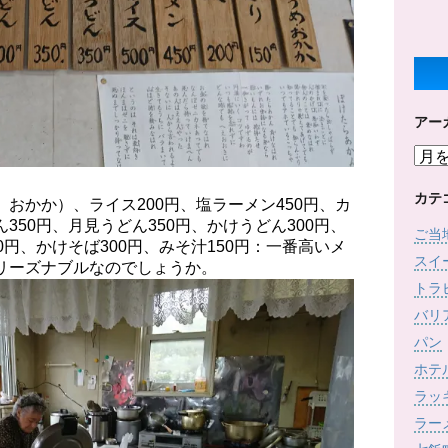
アー
ア
ー
カ
カテ
、おかか）、ライス200円、塩ラーメン450円、カ
イ
350円、月見うどん350円、かけうどん300円、
ご当
ブ
0円、かけそば300円、みそ汁150円：一番高いメ
スイ
とリーズナブルなのでしょうか。
トラ
バリ
パン
ホテ
ラッ
ラー