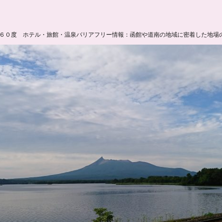
６０度 ホテル・旅館・温泉バリアフリー情報：函館や道南の地域に密着した地場