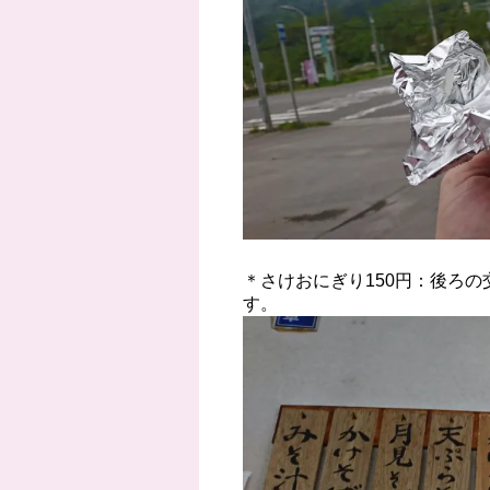
＊さけおにぎり150円：後ろ
す。