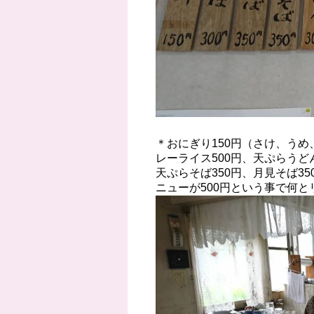
＊おにぎり150円（さけ、うめ
レーライス500円、天ぷらうどん
天ぷらそば350円、月見そば35
ニューが500円という事で何