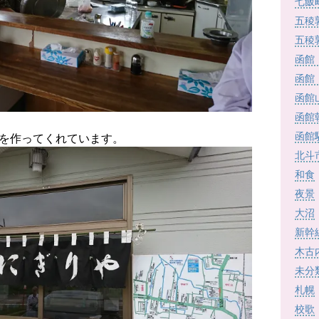
七飯
五稜
五稜
函館
函館
函館
函館
函館
を作ってくれています。
北斗
和食
夜景
大沼
新幹
木古
未分
札幌
校歌