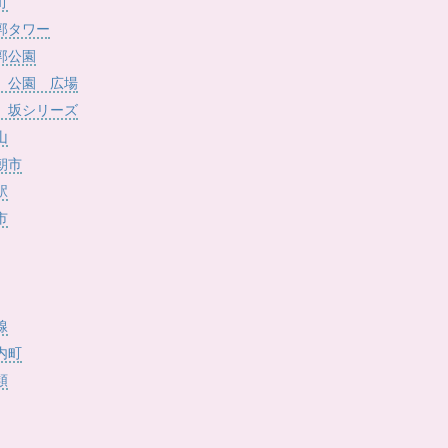
)
町
郭タワー
郭公園
 公園 広場
 坂シリーズ
山
朝市
駅
市
線
内町
類