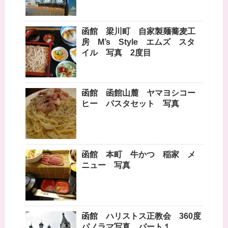
函館 梁川町 自家製麺蕎麦工
房 M’s Style エムズ スタ
イル 写真 2度目
函館 函館山麓 ヤマヨシコー
ヒー パスタセット 写真
函館 本町 牛かつ 稲家 メ
ニュー 写真
函館 ハリストス正教会 360度
パノラマ写真 パート１