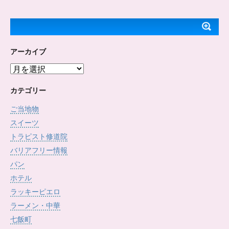
アーカイブ
ア
ー
カ
カテゴリー
イ
ご当地物
ブ
スイーツ
トラピスト修道院
バリアフリー情報
パン
ホテル
ラッキーピエロ
ラーメン・中華
七飯町