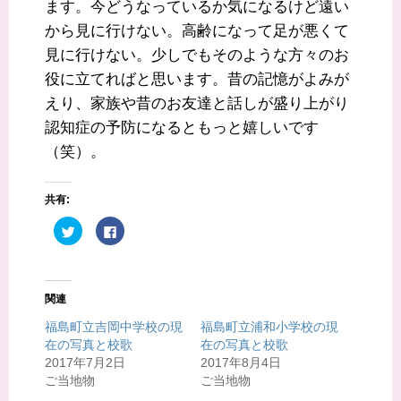
ます。今どうなっているか気になるけど遠い
から見に行けない。高齢になって足が悪くて
見に行けない。少しでもそのような方々のお
役に立てればと思います。昔の記憶がよみが
えり、家族や昔のお友達と話しが盛り上がり
認知症の予防になるともっと嬉しいです
（笑）。
共有:
ク
F
リ
a
ッ
c
ク
e
し
b
て
o
T
o
関連
w
k
i
で
t
共
福島町立吉岡中学校の現
福島町立浦和小学校の現
t
有
在の写真と校歌
在の写真と校歌
e
す
r
る
2017年7月2日
2017年8月4日
で
に
共
は
ご当地物
ご当地物
有
ク
(
リ