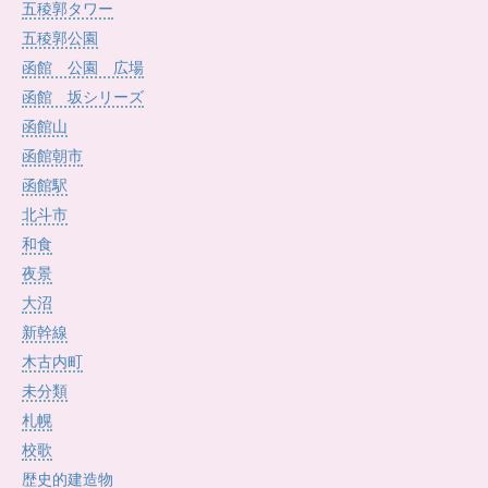
五稜郭タワー
五稜郭公園
函館 公園 広場
函館 坂シリーズ
函館山
函館朝市
函館駅
北斗市
和食
夜景
大沼
新幹線
木古内町
未分類
札幌
校歌
歴史的建造物