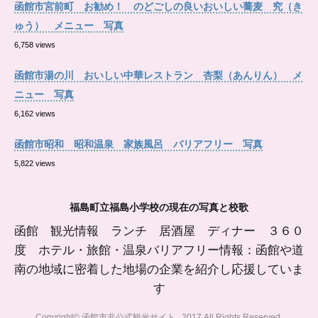
函館市宮前町 お勧め！ のどごしの良いおいしい蕎麦 究（き
ゅう） メニュー 写真
6,758 views
函館市湯の川 おいしい中華レストラン 杏梨（あんりん） メ
ニュー 写真
6,162 views
函館市昭和 昭和温泉 家族風呂 バリアフリー 写真
5,822 views
福島町立福島小学校の現在の写真と校歌
函館 観光情報 ランチ 居酒屋 ディナー ３６０
度 ホテル・旅館・温泉バリアフリー情報：函館や道
南の地域に密着した地場の企業を紹介し応援していま
す
Copyright© 函館市非公式観光サイト , 2017 All Rights Reserved.