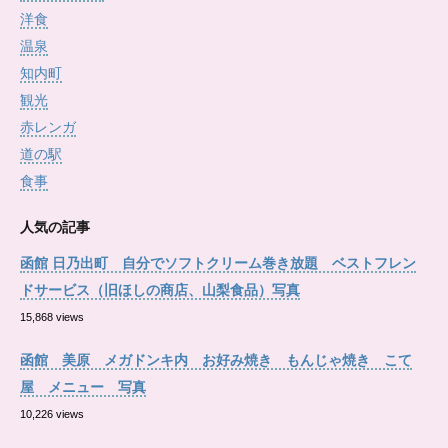
洋食
温泉
知内町
観光
赤レンガ
道の駅
食事
人気の記事
函館 日乃出町 自分でソフトクリーム巻き放題 ベストフレン
ドサービス（旧ほしの商店、山梨食品）写真
15,868 views
函館 美原 メガドンキ内 お好み焼き もんじゃ焼き こて
屋 メニュー 写真
10,226 views