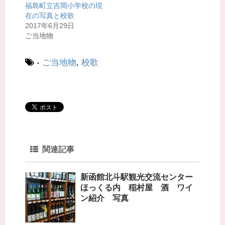
福島町立吉岡小学校の現
新
ッ
し
ク
在の写真と校歌
い
し
ウ
て
2017年6月29日
ィ
く
ご当地物
ン
だ
ド
さ
ウ
い
で
(
開
新
-
ご当地物
,
校歌
き
し
ま
い
す
ウ
)
ィ
ン
ド
ウ
で
開
き
ま
す
)
関連記事
新函館北斗駅観光交流センター
ほっくる内 稲村屋 酒 ワイ
ン紹介 写真