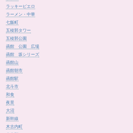
ラッキーピエロ
ラーメン・中華
七飯町
五稜郭タワー
五稜郭公園
函館 公園 広場
函館 坂シリーズ
函館山
函館朝市
函館駅
北斗市
和食
夜景
大沼
新幹線
木古内町