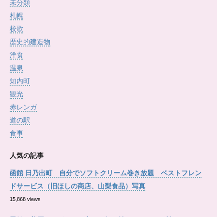
未分類
札幌
校歌
歴史的建造物
洋食
温泉
知内町
観光
赤レンガ
道の駅
食事
人気の記事
函館 日乃出町 自分でソフトクリーム巻き放題 ベストフレン
ドサービス（旧ほしの商店、山梨食品）写真
15,868 views