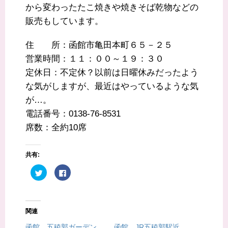
から変わったたこ焼きや焼きそば乾物などの
販売もしています。
住 所：函館市亀田本町６５－２５
営業時間：１１：００～１９：３０
定休日：不定休？以前は日曜休みだったよう
な気がしますが、最近はやっているような気
が…。
電話番号：0138-76-8531
席数：全約10席
共有:
ク
F
リ
a
ッ
c
ク
e
し
b
て
o
T
o
関連
w
k
i
で
t
共
函館 五稜郭ガーデン
函館 JR五稜郭駅近