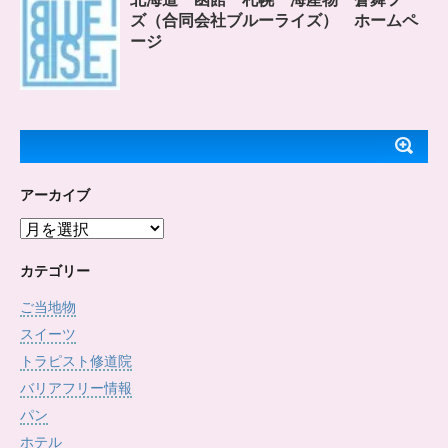
ズ（合同会社ブルーライズ） ホームペ
ージ
アーカイブ
ア
ー
カ
カテゴリー
イ
ご当地物
ブ
スイーツ
トラピスト修道院
バリアフリー情報
パン
ホテル