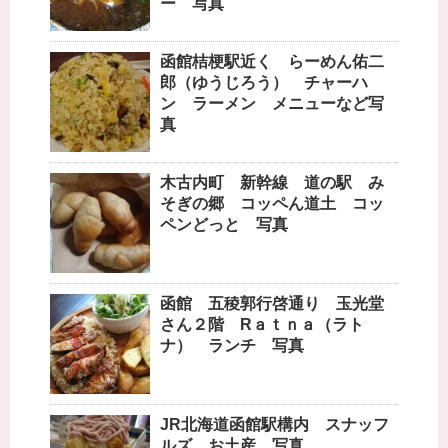
ー 写真
函館桔梗駅近く らーめん佑二
郎（ゆうじろう） チャーハ
ン ラーメン メニューなど写
真
木古内町 新幹線 道の駅 み
そぎの郷 コッペん道土 コッ
ペンどっと 写真
函館 五稜郭行啓通り 玉光堂
さん２階 Rａｔｎａ（ラト
ナ） ランチ 写真
JR北海道函館駅構内 スナッフ
ルズ お土産 写真