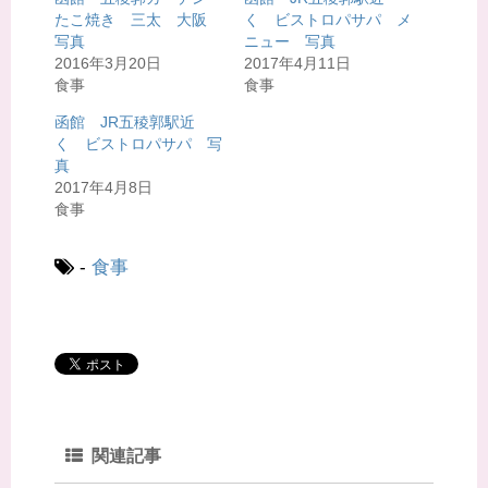
t
有
たこ焼き 三太 大阪
く ビストロパサパ メ
e
す
r
る
写真
ニュー 写真
で
に
共
は
2016年3月20日
2017年4月11日
有
ク
食事
食事
(
リ
新
ッ
し
ク
函館 JR五稜郭駅近
い
し
ウ
て
く ビストロパサパ 写
ィ
く
真
ン
だ
ド
さ
2017年4月8日
ウ
い
で
(
食事
開
新
き
し
ま
い
す
ウ
-
食事
)
ィ
ン
ド
ウ
で
開
き
ま
す
)
関連記事