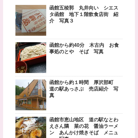
函館五稜郭 丸井向い シエス
タ函館 地下１階飲食店街 紹
介 写真３
函館から約40分 木古内 お食
事処のとや そば 写真
函館から約１時間 厚沢部町
道の駅あっさぶ 売店紹介 写
真
函館市恵山地区 道の駅なとわ
えさん隣 菜の花 醤油ラーメ
ン あんかけ焼きそば メニュ