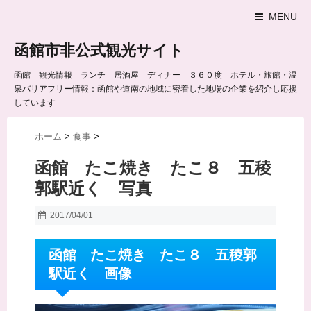
MENU
函館市非公式観光サイト
函館 観光情報 ランチ 居酒屋 ディナー ３６０度 ホテル・旅館・温
泉バリアフリー情報：函館や道南の地域に密着した地場の企業を紹介し応援
しています
ホーム
>
食事
>
函館 たこ焼き たこ８ 五稜
郭駅近く 写真
2017/04/01
函館 たこ焼き たこ８ 五稜郭
駅近く 画像