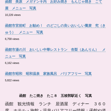
函館 美原 メガドンキ内 お好み焼き もんじゃ焼き こて
屋 メニュー 写真
10,226 views
函館市宮前町 お勧め！ のどごしの良いおいしい蕎麦 究（き
ゅう） メニュー 写真
6,758 views
函館市湯の川 おいしい中華レストラン 杏梨（あんりん） メ
ニュー 写真
6,162 views
函館市昭和 昭和温泉 家族風呂 バリアフリー 写真
5,822 views
函館 たこ焼き たこ８ 五稜郭駅近く 写真
函館 観光情報 ランチ 居酒屋 ディナー ３６０
度 ホテル・旅館・温泉バリアフリー情報：函館や道