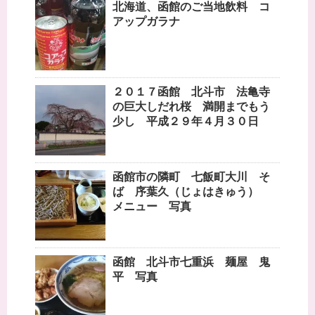
北海道、函館のご当地飲料 コ
アップガラナ
２０１７函館 北斗市 法亀寺
の巨大しだれ桜 満開までもう
少し 平成２９年４月３０日
函館市の隣町 七飯町大川 そ
ば 序葉久（じょはきゅう）
メニュー 写真
函館 北斗市七重浜 麺屋 鬼
平 写真