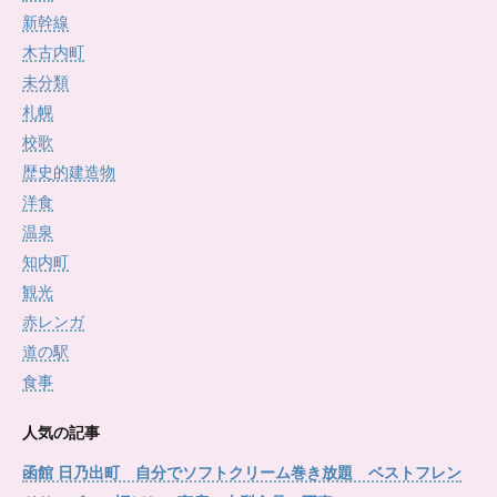
新幹線
木古内町
未分類
札幌
校歌
歴史的建造物
洋食
温泉
知内町
観光
赤レンガ
道の駅
食事
人気の記事
函館 日乃出町 自分でソフトクリーム巻き放題 ベストフレン