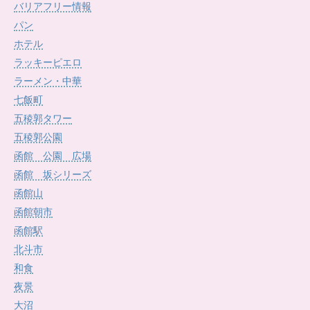
バリアフリー情報
パン
ホテル
ラッキーピエロ
ラーメン・中華
七飯町
五稜郭タワー
五稜郭公園
函館 公園 広場
函館 坂シリーズ
函館山
函館朝市
函館駅
北斗市
和食
夜景
大沼