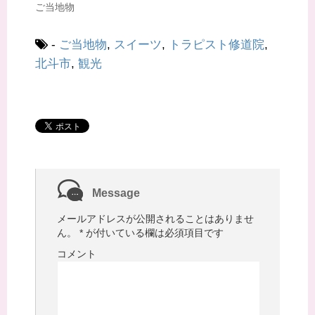
で
(
ご当地物
開
新
き
し
ま
い
す
ウ
-
ご当地物
,
スイーツ
,
トラピスト修道院
,
)
ィ
ン
北斗市
,
観光
ド
ウ
で
開
き
ま
す
)
Message
メールアドレスが公開されることはありませ
ん。
*
が付いている欄は必須項目です
コメント