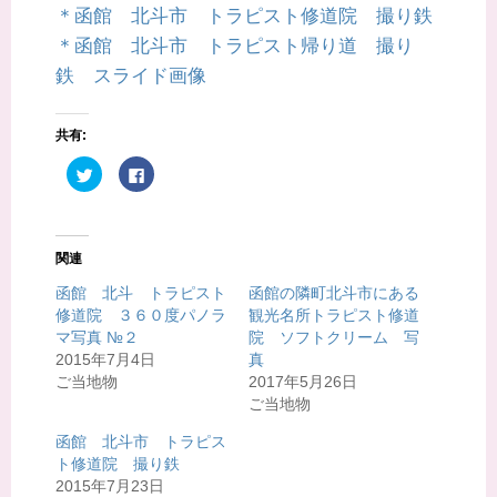
＊函館 北斗市 トラピスト修道院 撮り鉄
＊函館 北斗市 トラピスト帰り道 撮り
鉄 スライド画像
共有:
ク
F
リ
a
ッ
c
ク
e
し
b
て
o
T
o
関連
w
k
i
で
t
共
函館 北斗 トラピスト
函館の隣町北斗市にある
t
有
修道院 ３６０度パノラ
観光名所トラピスト修道
e
す
r
る
マ写真 №２
院 ソフトクリーム 写
で
に
共
は
2015年7月4日
真
有
ク
ご当地物
2017年5月26日
(
リ
新
ッ
ご当地物
し
ク
い
し
ウ
て
函館 北斗市 トラピス
ィ
く
ト修道院 撮り鉄
ン
だ
ド
さ
2015年7月23日
ウ
い