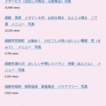
ドサービス（旧ほしの商店、山梨食品）写真
15,868 views
函館 美原 メガドンキ内 お好み焼き もんじゃ焼き こて
屋 メニュー 写真
10,226 views
函館市宮前町 お勧め！ のどごしの良いおいしい蕎麦 究（き
ゅう） メニュー 写真
6,758 views
函館市湯の川 おいしい中華レストラン 杏梨（あんりん） メ
ニュー 写真
6,162 views
函館市昭和 昭和温泉 家族風呂 バリアフリー 写真
5,822 views