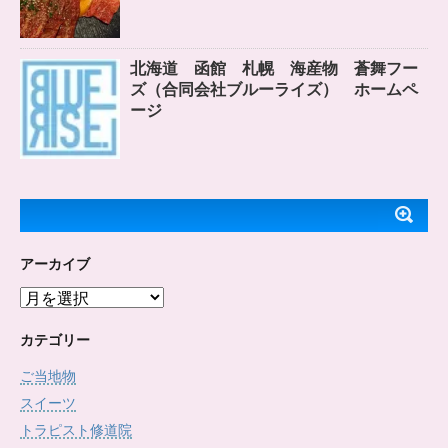
北海道 函館 札幌 海産物 蒼舞フー
ズ（合同会社ブルーライズ） ホームペ
ージ
アーカイブ
ア
ー
カ
カテゴリー
イ
ご当地物
ブ
スイーツ
トラピスト修道院