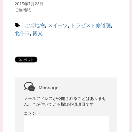
ィ
く
2015年7月23日
ン
だ
ド
さ
ご当地物
ウ
い
で
(
開
新
き
し
-
ご当地物
,
スイーツ
,
トラピスト修道院
,
ま
い
す
ウ
)
ィ
北斗市
,
観光
ン
ド
ウ
で
開
き
ま
す
)
Message
メールアドレスが公開されることはありませ
ん。
*
が付いている欄は必須項目です
コメント