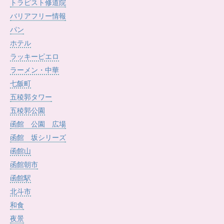
トラピスト修道院
バリアフリー情報
パン
ホテル
ラッキーピエロ
ラーメン・中華
七飯町
五稜郭タワー
五稜郭公園
函館 公園 広場
函館 坂シリーズ
函館山
函館朝市
函館駅
北斗市
和食
夜景