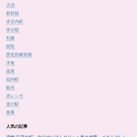
大沼
新幹線
木古内町
未分類
札幌
校歌
歴史的建造物
洋食
温泉
知内町
観光
赤レンガ
道の駅
食事
人気の記事