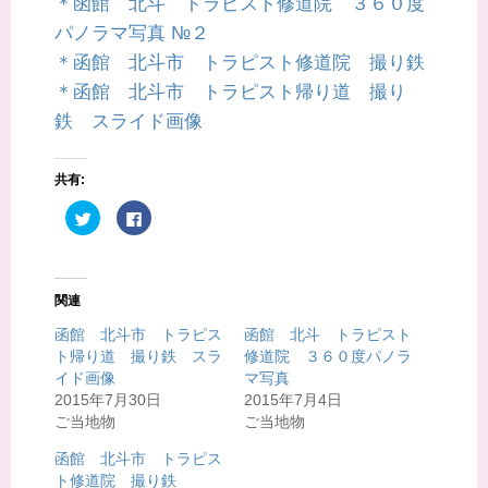
＊函館 北斗 トラピスト修道院 ３６０度
パノラマ写真 №２
＊函館 北斗市 トラピスト修道院 撮り鉄
＊函館 北斗市 トラピスト帰り道 撮り
鉄 スライド画像
共有:
ク
F
リ
a
ッ
c
ク
e
し
b
て
o
T
o
関連
w
k
i
で
t
共
函館 北斗市 トラピス
函館 北斗 トラピスト
t
有
ト帰り道 撮り鉄 スラ
修道院 ３６０度パノラ
e
す
r
る
イド画像
マ写真
で
に
共
は
2015年7月30日
2015年7月4日
有
ク
ご当地物
ご当地物
(
リ
新
ッ
し
ク
函館 北斗市 トラピス
い
し
ウ
て
ト修道院 撮り鉄