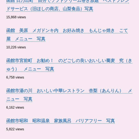
函館 日乃出町 自分でソフトクリーム巻き放題 ベストフレン
ドサービス（旧ほしの商店、山梨食品）写真
15,868 views
函館 美原 メガドンキ内 お好み焼き もんじゃ焼き こて
屋 メニュー 写真
10,226 views
函館市宮前町 お勧め！ のどごしの良いおいしい蕎麦 究（き
ゅう） メニュー 写真
6,758 views
函館市湯の川 おいしい中華レストラン 杏梨（あんりん） メ
ニュー 写真
6,162 views
函館市昭和 昭和温泉 家族風呂 バリアフリー 写真
5,822 views