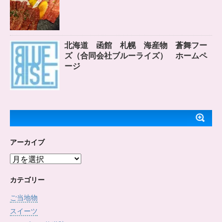
北海道 函館 札幌 海産物 蒼舞フー
ズ（合同会社ブルーライズ） ホームペ
ージ
アーカイブ
ア
ー
カ
カテゴリー
イ
ご当地物
ブ
スイーツ