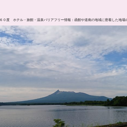
６０度 ホテル・旅館・温泉バリアフリー情報：函館や道南の地域に密着した地場