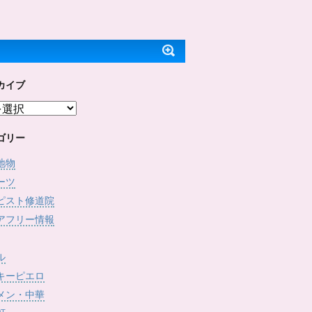
ッ
c
で
(
ク
e
開
新
し
b
き
し
て
o
ま
い
T
o
す
ウ
w
k
)
ィ
i
で
ン
t
共
ド
t
有
ウ
e
す
で
カイブ
r
る
開
で
に
き
共
は
ま
有
ク
す
(
リ
)
新
ッ
し
ク
ゴリー
い
し
ウ
て
ィ
く
地物
ン
だ
ド
さ
ーツ
ウ
い
で
(
ピスト修道院
開
新
き
し
アフリー情報
ま
い
す
ウ
)
ィ
ン
ド
ル
ウ
で
キーピエロ
開
き
メン・中華
ま
す