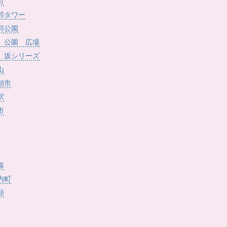
)
町
郭タワー
郭公園
 公園 広場
 坂シリーズ
山
朝市
駅
市
線
内町
類