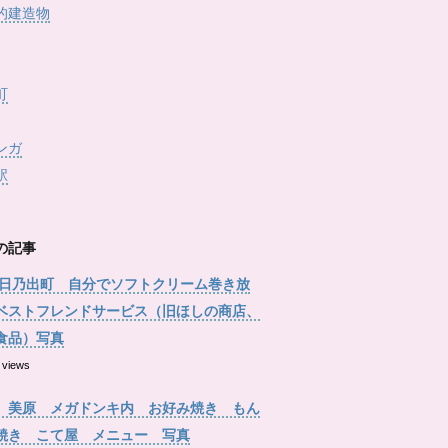
的建造物
町
ンガ
駅
の記事
 日乃出町 自分でソフトクリーム巻き放
ベストフレンドサービス（旧ほしの商店、
食品）写真
 views
 美原 メガドンキ内 お好み焼き もん
焼き こて屋 メニュー 写真