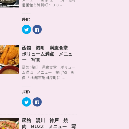
r
る
道函館市陣川町１０３－ …
で
に
共
は
有
ク
(
リ
共有:
新
ッ
し
ク
い
し
ク
F
ウ
て
リ
a
ィ
く
ッ
c
ン
だ
ク
e
ド
さ
し
b
ウ
い
て
o
函館 港町 満腹食堂
で
(
T
o
開
新
w
k
ボリューム満点 メニュ
き
し
i
で
ま
い
t
共
ー 写真
す
ウ
t
有
)
ィ
e
す
函館 港町 満腹食堂 ボリュー
ン
r
る
ム満点 メニュー 揚げ物 画
ド
で
に
ウ
共
は
像 ＊函館市亀田港町に …
で
有
ク
開
(
リ
き
新
ッ
ま
し
ク
共有:
す
い
し
)
ウ
て
ィ
く
ク
F
ン
だ
リ
a
ド
さ
ッ
c
ウ
い
ク
e
で
(
し
b
開
新
て
o
函館 湯川 神戸 焼
き
し
T
o
ま
い
w
k
肉 BUZZ メニュー 写
す
ウ
i
で