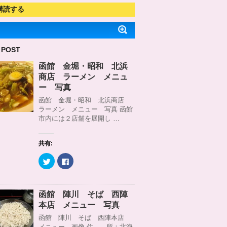
購読する
 POST
函館 金堀・昭和 北浜
商店 ラーメン メニュ
ー 写真
函館 金堀・昭和 北浜商店
ラーメン メニュー 写真 函館
市内には２店舗を展開し …
共有:
ク
F
リ
a
ッ
c
ク
e
し
b
て
o
函館 陣川 そば 西陣
T
o
w
k
本店 メニュー 写真
i
で
t
共
函館 陣川 そば 西陣本店
t
有
メニュー 画像 住 所：北海
e
す