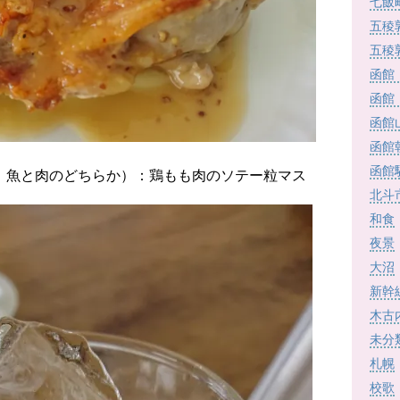
七飯
五稜
五稜
函館
函館
函館
函館
函館
：魚と肉のどちらか）：鶏もも肉のソテー粒マス
北斗
和食
夜景
大沼
新幹
木古
未分
札幌
校歌