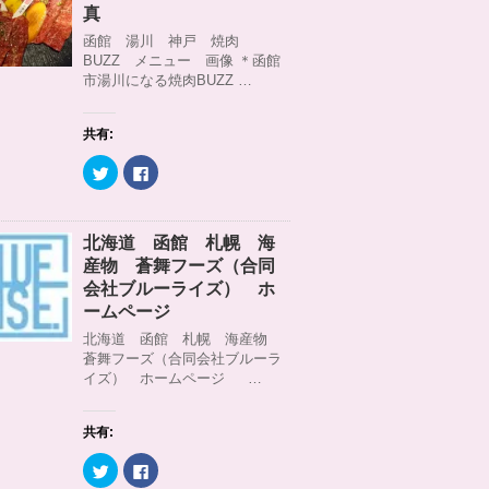
)
ィ
t
共
真
ン
t
有
ド
e
す
函館 湯川 神戸 焼肉
ウ
r
る
BUZZ メニュー 画像 ＊函館
で
で
に
開
共
は
市湯川になる焼肉BUZZ …
き
有
ク
ま
(
リ
す
新
ッ
)
し
ク
共有:
い
し
ウ
て
ィ
く
ク
F
ン
だ
リ
a
ド
さ
ッ
c
ウ
い
ク
e
で
(
し
b
開
新
て
o
北海道 函館 札幌 海
き
し
T
o
ま
い
w
k
産物 蒼舞フーズ（合同
す
ウ
i
で
)
ィ
t
共
会社ブルーライズ） ホ
ン
t
有
ームページ
ド
e
す
ウ
r
る
北海道 函館 札幌 海産物
で
で
に
開
共
は
蒼舞フーズ（合同会社ブルーラ
き
有
ク
イズ） ホームページ …
ま
(
リ
す
新
ッ
)
し
ク
い
し
ウ
て
共有:
ィ
く
ン
だ
ク
F
ド
さ
リ
a
ウ
い