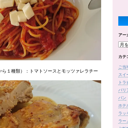
アー
ア
ー
カ
カテ
イ
ご当
ブ
から１種類）：トマトソースとモッツァレラチー
スイ
トラ
バリ
パン
ホテ
ラッ
ラー