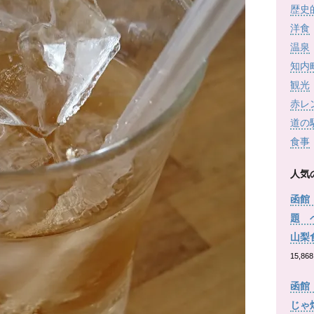
歴史
洋食
温泉
知内
観光
赤レ
道の
食事
人気
函館
題 
山梨
15,868
函館
じゃ