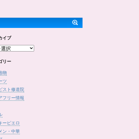
ッ
c
で
(
ク
e
開
新
し
b
き
し
て
o
ま
い
T
o
す
ウ
w
k
)
ィ
i
で
ン
t
共
ド
t
有
ウ
e
す
で
カイブ
r
る
開
で
に
き
共
は
ま
有
ク
す
(
リ
)
新
ッ
し
ク
ゴリー
い
し
ウ
て
ィ
く
地物
ン
だ
ド
さ
ーツ
ウ
い
で
(
ピスト修道院
開
新
き
し
アフリー情報
ま
い
す
ウ
)
ィ
ン
ド
ル
ウ
で
キーピエロ
開
き
メン・中華
ま
す