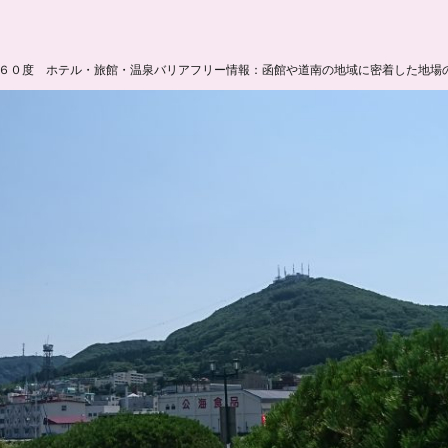
６０度 ホテル・旅館・温泉バリアフリー情報：函館や道南の地域に密着した地場