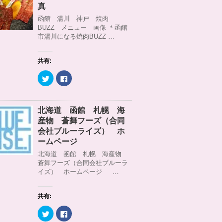
)
ィ
t
共
真
ン
t
有
ド
e
す
函館 湯川 神戸 焼肉
ウ
r
る
BUZZ メニュー 画像 ＊函館
で
で
に
開
共
は
市湯川になる焼肉BUZZ …
き
有
ク
ま
(
リ
す
新
ッ
)
し
ク
共有:
い
し
ウ
て
ィ
く
ク
F
ン
だ
リ
a
ド
さ
ッ
c
ウ
い
ク
e
で
(
し
b
開
新
て
o
北海道 函館 札幌 海
き
し
T
o
ま
い
w
k
産物 蒼舞フーズ（合同
す
ウ
i
で
)
ィ
t
共
会社ブルーライズ） ホ
ン
t
有
ームページ
ド
e
す
ウ
r
る
北海道 函館 札幌 海産物
で
で
に
開
共
は
蒼舞フーズ（合同会社ブルーラ
き
有
ク
イズ） ホームページ …
ま
(
リ
す
新
ッ
)
し
ク
い
し
ウ
て
共有:
ィ
く
ン
だ
ク
F
ド
さ
リ
a
ウ
い