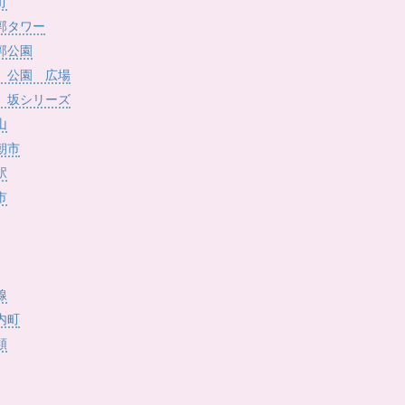
)
町
郭タワー
郭公園
 公園 広場
 坂シリーズ
山
朝市
駅
市
線
内町
類