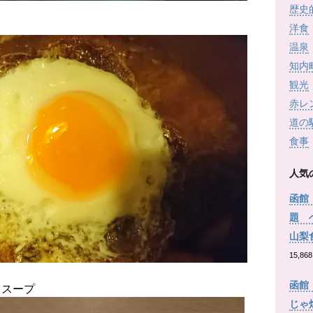
歴史
洋食
温泉
知内
観光
赤レ
道の
食事
人気
函館
題 
山梨
15,868
函館
、スープ
じゃ