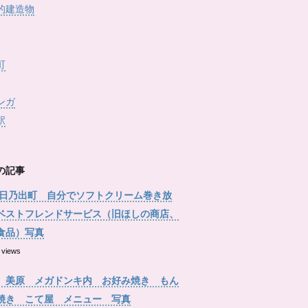
的建造物
町
ンガ
駅
の記事
 日乃出町 自分でソフトクリーム巻き放
ベストフレンドサービス（旧ほしの商店、
食品）写真
 views
 美原 メガドンキ内 お好み焼き もん
焼き こて屋 メニュー 写真