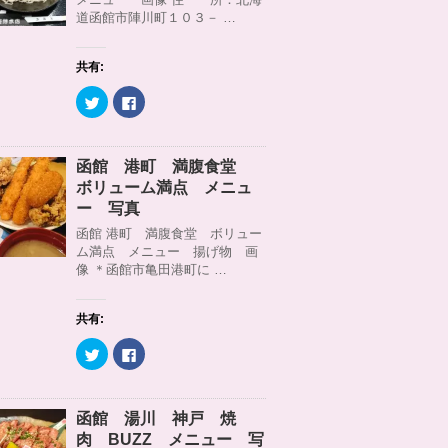
r
る
道函館市陣川町１０３－ …
で
に
共
は
有
ク
(
リ
共有:
新
ッ
し
ク
い
し
ク
F
ウ
て
リ
a
ィ
く
ッ
c
ン
だ
ク
e
ド
さ
し
b
ウ
い
て
o
函館 港町 満腹食堂
で
(
T
o
開
新
w
k
ボリューム満点 メニュ
き
し
i
で
ま
い
t
共
ー 写真
す
ウ
t
有
)
ィ
e
す
函館 港町 満腹食堂 ボリュー
ン
r
る
ム満点 メニュー 揚げ物 画
ド
で
に
ウ
共
は
像 ＊函館市亀田港町に …
で
有
ク
開
(
リ
き
新
ッ
ま
し
ク
共有:
す
い
し
)
ウ
て
ィ
く
ク
F
ン
だ
リ
a
ド
さ
ッ
c
ウ
い
ク
e
で
(
し
b
開
新
て
o
函館 湯川 神戸 焼
き
し
T
o
ま
い
w
k
肉 BUZZ メニュー 写
す
ウ
i
で