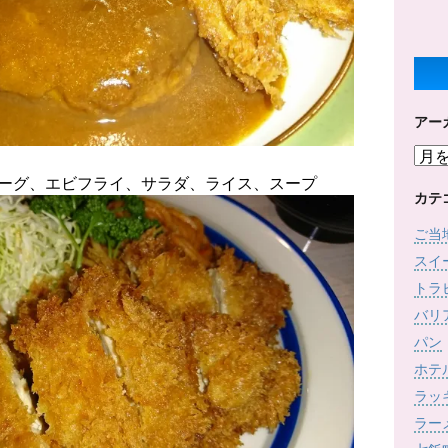
アー
ア
ー
ンバーグ、エビフライ、サラダ、ライス、スープ
カ
カテ
イ
ご当
ブ
スイ
トラ
バリ
パン
ホテ
ラッ
ラー