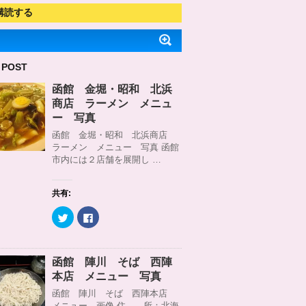
購読する
 POST
函館 金堀・昭和 北浜
商店 ラーメン メニュ
ー 写真
函館 金堀・昭和 北浜商店
ラーメン メニュー 写真 函館
市内には２店舗を展開し …
共有:
ク
F
リ
a
ッ
c
ク
e
し
b
て
o
函館 陣川 そば 西陣
T
o
w
k
本店 メニュー 写真
i
で
t
共
函館 陣川 そば 西陣本店
t
有
メニュー 画像 住 所：北海
e
す