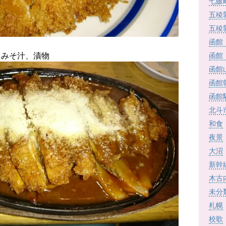
七飯
五稜
五稜
函館
函館
、みそ汁、漬物
函館
函館
函館
北斗
和食
夜景
大沼
新幹
木古
未分
札幌
校歌