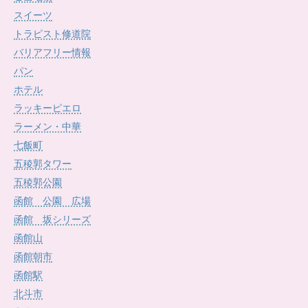
スイーツ
トラピスト修道院
バリアフリー情報
パン
ホテル
ラッキーピエロ
ラーメン・中華
七飯町
五稜郭タワー
五稜郭公園
函館 公園 広場
函館 坂シリーズ
函館山
函館朝市
函館駅
北斗市