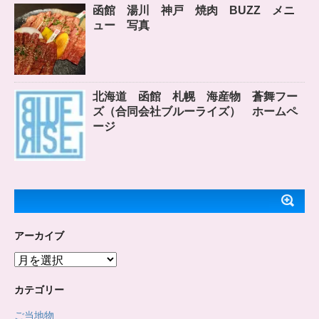
函館 湯川 神戸 焼肉 BUZZ メニ
ュー 写真
北海道 函館 札幌 海産物 蒼舞フー
ズ（合同会社ブルーライズ） ホームペ
ージ
アーカイブ
ア
ー
カ
カテゴリー
イ
ご当地物
ブ