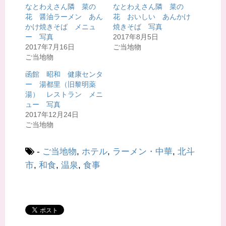
t
有
なとわえさん隣 菜の
なとわえさん隣 菜の
e
す
r
る
花 醤油ラーメン あん
花 おいしい あんかけ
で
に
共
は
かけ焼きそば メニュ
焼きそば 写真
有
ク
ー 写真
2017年8月5日
(
リ
新
ッ
2017年7月16日
ご当地物
し
ク
い
し
ご当地物
ウ
て
ィ
く
函館 昭和 健康センタ
ン
だ
ド
さ
ー 湯都里（旧黎明薬
ウ
い
で
(
湯） レストラン メニ
開
新
ュー 写真
き
し
ま
い
2017年12月24日
す
ウ
)
ィ
ご当地物
ン
ド
ウ
で
-
ご当地物
,
ホテル
,
ラーメン・中華
,
北斗
開
き
市
,
和食
,
温泉
,
食事
ま
す
)