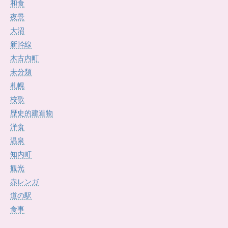
和食
夜景
大沼
新幹線
木古内町
未分類
札幌
校歌
歴史的建造物
洋食
温泉
知内町
観光
赤レンガ
道の駅
食事