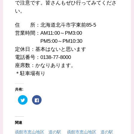
で注意です。皆さんもぜひ行ってみてくださ
い。
住 所：北海道北斗市字東前85-5
営業時間：AM11:00～PM3:00
PM5:00～PM10:30
定休日：基本はないと思います
電話番号：0138-77-8000
座席数：かなりあります。
＊駐車場有り
共有:
ク
F
リ
a
ッ
c
ク
e
し
b
て
o
T
o
関連
w
k
i
で
t
共
函館市恵山地区 道の駅
函館市恵山地区 道の駅