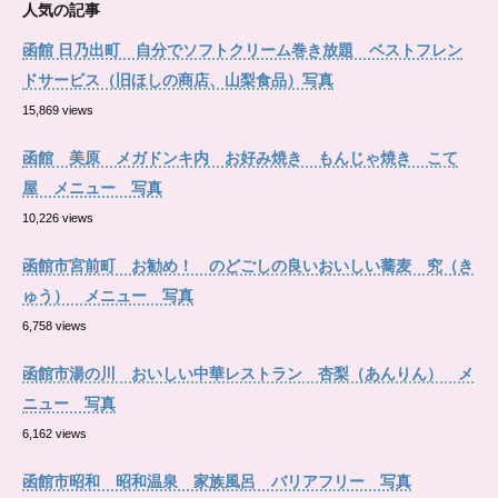
人気の記事
函館 日乃出町 自分でソフトクリーム巻き放題 ベストフレン
ドサービス（旧ほしの商店、山梨食品）写真
15,869 views
函館 美原 メガドンキ内 お好み焼き もんじゃ焼き こて
屋 メニュー 写真
10,226 views
函館市宮前町 お勧め！ のどごしの良いおいしい蕎麦 究（き
ゅう） メニュー 写真
6,758 views
函館市湯の川 おいしい中華レストラン 杏梨（あんりん） メ
ニュー 写真
6,162 views
函館市昭和 昭和温泉 家族風呂 バリアフリー 写真