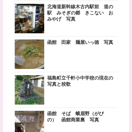
北海道新幹線木古内駅前 道の
駅 みそぎの郷 きこない お
みやげ 写真
函館 田家 麺屋いっ徳 写真
福島町立千軒小中学校の現在の
写真と校歌
函館 そば 蛾眉野（がび
の） 函館商業裏 写真