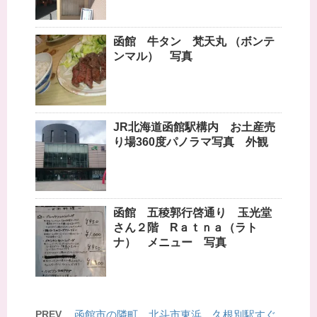
函館 牛タン 梵天丸 （ボンテ
ンマル） 写真
JR北海道函館駅構内 お土産売
り場360度パノラマ写真 外観
函館 五稜郭行啓通り 玉光堂
さん２階 Rａｔｎａ（ラト
ナ） メニュー 写真
PREV
函館市の隣町 北斗市東浜 久根別駅すぐ