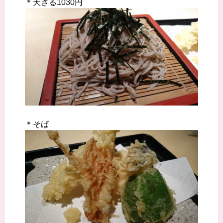
＊天ざる1030円
＊そば