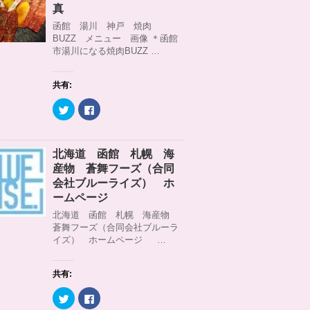
)
ィ
t
共
真
ン
t
有
ド
e
す
函館 湯川 神戸 焼肉
ウ
r
る
BUZZ メニュー 画像 ＊函館
で
で
に
開
共
は
市湯川になる焼肉BUZZ …
き
有
ク
ま
(
リ
す
新
ッ
)
し
ク
共有:
い
し
ウ
て
ィ
く
ク
F
ン
だ
リ
a
ド
さ
ッ
c
ウ
い
ク
e
で
(
し
b
開
新
て
o
北海道 函館 札幌 海
き
し
T
o
ま
い
w
k
産物 蒼舞フーズ（合同
す
ウ
i
で
)
ィ
t
共
会社ブルーライズ） ホ
ン
t
有
ームページ
ド
e
す
ウ
r
る
北海道 函館 札幌 海産物
で
で
に
開
共
は
蒼舞フーズ（合同会社ブルーラ
き
有
ク
イズ） ホームページ …
ま
(
リ
す
新
ッ
)
し
ク
い
し
ウ
て
共有:
ィ
く
ン
だ
ク
F
ド
さ
リ
a
ウ
い