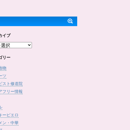
ッ
c
で
(
ク
e
開
新
し
b
き
し
て
o
ま
い
T
o
す
ウ
w
k
)
ィ
i
で
ン
t
共
ド
t
有
ウ
e
す
で
カイブ
r
る
開
で
に
き
共
は
ま
有
ク
す
(
リ
)
新
ッ
し
ク
ゴリー
い
し
ウ
て
ィ
く
地物
ン
だ
ド
さ
ーツ
ウ
い
で
(
ピスト修道院
開
新
き
し
アフリー情報
ま
い
す
ウ
)
ィ
ン
ド
ル
ウ
で
キーピエロ
開
き
メン・中華
ま
す