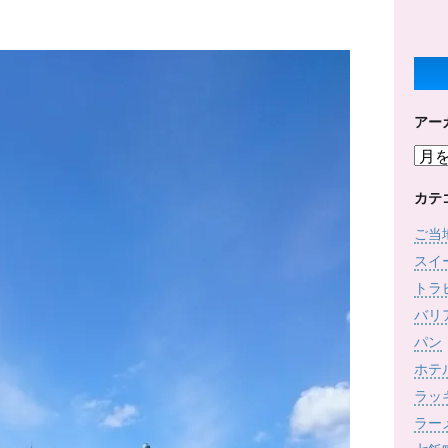
アー
ア
ー
カ
カテ
イ
ご当
ブ
スイ
トラ
バリ
パン
ホテ
ラッ
ラー