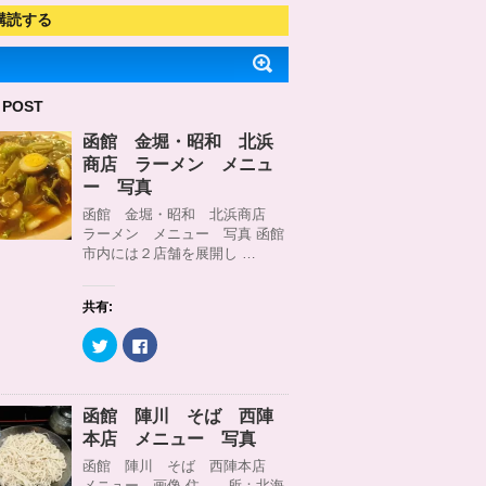
購読する
 POST
函館 金堀・昭和 北浜
商店 ラーメン メニュ
ー 写真
函館 金堀・昭和 北浜商店
ラーメン メニュー 写真 函館
市内には２店舗を展開し …
共有:
ク
F
リ
a
ッ
c
ク
e
し
b
て
o
函館 陣川 そば 西陣
T
o
w
k
本店 メニュー 写真
i
で
t
共
函館 陣川 そば 西陣本店
t
有
メニュー 画像 住 所：北海
e
す