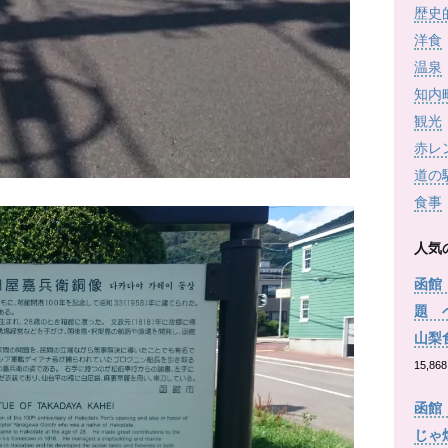
歴史
洋食
温泉
知内
観光
赤レ
道の
食事
人気
函館
題 
山梨
15,868
函館
じゃ