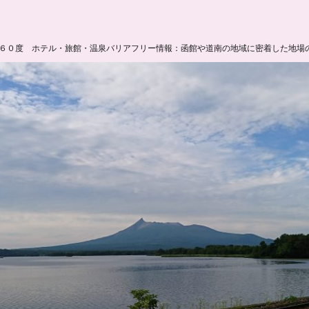
６０度 ホテル・旅館・温泉バリアフリー情報：函館や道南の地域に密着した地場