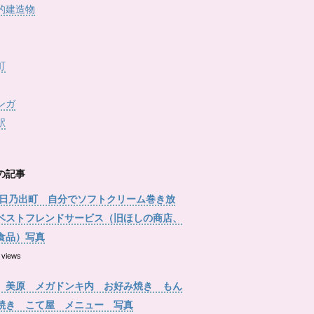
的建造物
町
ンガ
駅
の記事
 日乃出町 自分でソフトクリーム巻き放
ベストフレンドサービス（旧ほしの商店、
食品）写真
 views
 美原 メガドンキ内 お好み焼き もん
焼き こて屋 メニュー 写真