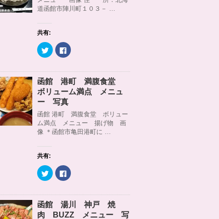
r
る
道函館市陣川町１０３－ …
で
に
共
は
有
ク
(
リ
共有:
新
ッ
し
ク
い
し
ク
F
ウ
て
リ
a
ィ
く
ッ
c
ン
だ
ク
e
ド
さ
し
b
ウ
い
て
o
函館 港町 満腹食堂
で
(
T
o
開
新
w
k
ボリューム満点 メニュ
き
し
i
で
ま
い
t
共
ー 写真
す
ウ
t
有
)
ィ
e
す
函館 港町 満腹食堂 ボリュー
ン
r
る
ム満点 メニュー 揚げ物 画
ド
で
に
ウ
共
は
像 ＊函館市亀田港町に …
で
有
ク
開
(
リ
き
新
ッ
ま
し
ク
共有:
す
い
し
)
ウ
て
ィ
く
ク
F
ン
だ
リ
a
ド
さ
ッ
c
ウ
い
ク
e
で
(
し
b
開
新
て
o
函館 湯川 神戸 焼
き
し
T
o
ま
い
w
k
肉 BUZZ メニュー 写
す
ウ
i
で