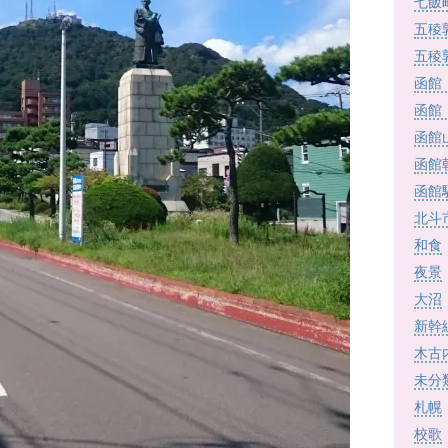
七飯
五稜
五稜
函館
函館
函館
函館
函館
北斗
和食
夜景
大沼
新幹
木古
未分
札幌
校歌