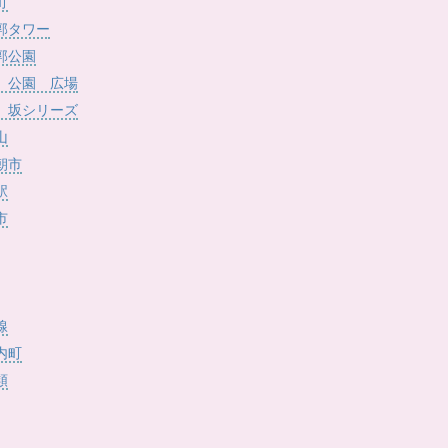
)
町
郭タワー
郭公園
 公園 広場
 坂シリーズ
山
朝市
駅
市
線
内町
類