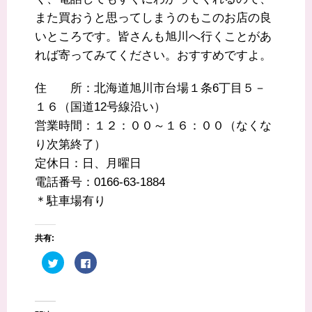
また買おうと思ってしまうのもこのお店の良
いところです。皆さんも旭川へ行くことがあ
れば寄ってみてください。おすすめですよ。
住 所：北海道旭川市台場１条6丁目５－
１６（国道12号線沿い）
営業時間：１２：００～１６：００（なくな
り次第終了）
定休日：日、月曜日
電話番号：0166-63-1884
＊駐車場有り
共有:
ク
F
リ
a
ッ
c
ク
e
し
b
て
o
T
o