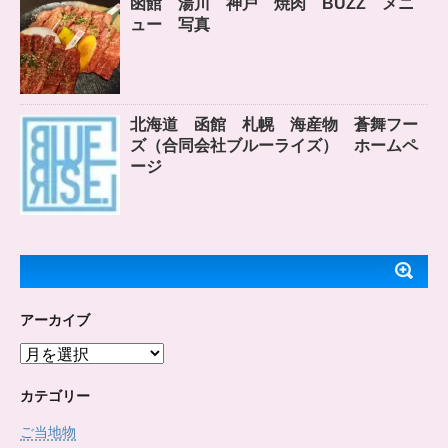
函館 湯川 神戸 焼肉 BUZZ メニ
ュー 写真
北海道 函館 札幌 海産物 蒼舞フー
ズ（合同会社ブルーライズ） ホームペ
ージ
アーカイブ
ア
ー
カ
カテゴリー
イ
ご当地物
ブ