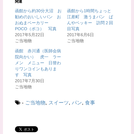
関連
w
k
i
で
t
共
函館から約30分大沼 お
函館から1時間ちょっと
t
有
勧めのおいしいパン お
江差町 激うまパン ぱ
e
す
r
る
おぬまベーカリー
んやベッキー 訪問２回
で
に
共
は
POCO（ポコ） 写真
目写真
有
ク
2017年5月22日
2017年6月6日
(
リ
新
ッ
ご当地物
ご当地物
し
ク
い
し
ウ
て
函館 赤川通（医師会病
ィ
く
院向かい） 虎一 ラー
ン
だ
ド
さ
メン メニュー 日替わ
ウ
い
で
(
りワンコインもありま
開
新
す 写真
き
し
ま
い
2017年7月30日
す
ウ
)
ィ
ご当地物
ン
ド
ウ
で
-
ご当地物
,
スイーツ
,
パン
,
食事
開
き
ま
す
)