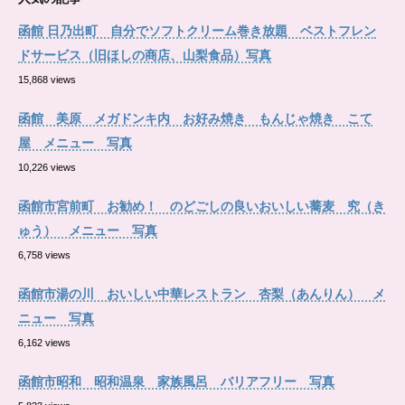
函館 日乃出町 自分でソフトクリーム巻き放題 ベストフレン
ドサービス（旧ほしの商店、山梨食品）写真
15,868 views
函館 美原 メガドンキ内 お好み焼き もんじゃ焼き こて
屋 メニュー 写真
10,226 views
函館市宮前町 お勧め！ のどごしの良いおいしい蕎麦 究（き
ゅう） メニュー 写真
6,758 views
函館市湯の川 おいしい中華レストラン 杏梨（あんりん） メ
ニュー 写真
6,162 views
函館市昭和 昭和温泉 家族風呂 バリアフリー 写真