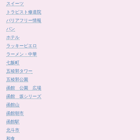
スイーツ
トラピスト修道院
バリアフリー情報
パン
ホテル
ラッキーピエロ
ラーメン・中華
七飯町
五稜郭タワー
五稜郭公園
函館 公園 広場
函館 坂シリーズ
函館山
函館朝市
函館駅
北斗市
和食