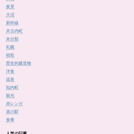
夜景
大沼
新幹線
木古内町
未分類
札幌
校歌
歴史的建造物
洋食
温泉
知内町
観光
赤レンガ
道の駅
食事
人気の記事