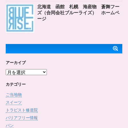
北海道 函館 札幌 海産物 蒼舞フー
ズ（合同会社ブルーライズ） ホームペ
ージ
アーカイブ
ア
ー
カ
カテゴリー
イ
ご当地物
ブ
スイーツ
トラピスト修道院
バリアフリー情報
パン