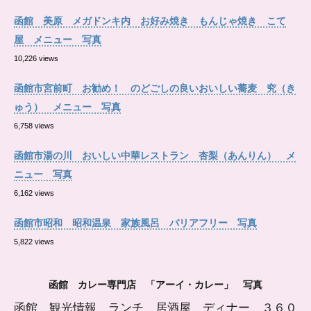
函館 美原 メガドンキ内 お好み焼き もんじゃ焼き こて
屋 メニュー 写真
10,226 views
函館市宮前町 お勧め！ のどごしの良いおいしい蕎麦 究（き
ゅう） メニュー 写真
6,758 views
函館市湯の川 おいしい中華レストラン 杏梨（あんりん） メ
ニュー 写真
6,162 views
函館市昭和 昭和温泉 家族風呂 バリアフリー 写真
5,822 views
函館 カレー専門店 「アーイ・カレー」 写真
函館 観光情報 ランチ 居酒屋 ディナー ３６０