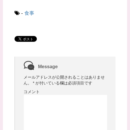
開
新
き
し
ま
い
す
ウ
-
食事
)
ィ
ン
ド
ウ
で
開
き
ま
す
)
Message
メールアドレスが公開されることはありませ
ん。
*
が付いている欄は必須項目です
コメント