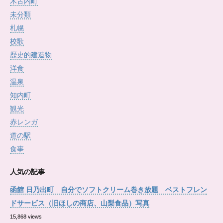
木古内町
未分類
札幌
校歌
歴史的建造物
洋食
温泉
知内町
観光
赤レンガ
道の駅
食事
人気の記事
函館 日乃出町 自分でソフトクリーム巻き放題 ベストフレン
ドサービス（旧ほしの商店、山梨食品）写真
15,868 views