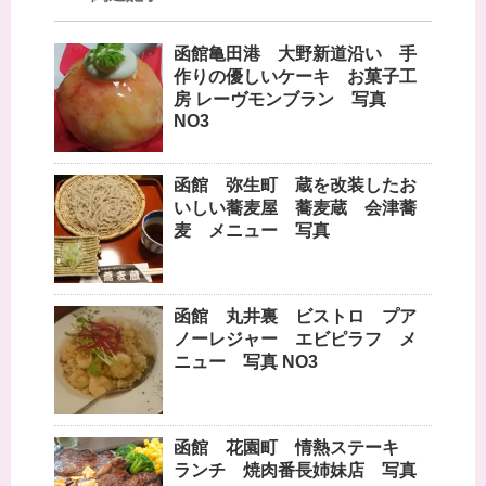
函館亀田港 大野新道沿い 手
作りの優しいケーキ お菓子工
房 レーヴモンブラン 写真
NO3
函館 弥生町 蔵を改装したお
いしい蕎麦屋 蕎麦蔵 会津蕎
麦 メニュー 写真
函館 丸井裏 ビストロ プア
ノーレジャー エビピラフ メ
ニュー 写真 NO3
函館 花園町 情熱ステーキ
ランチ 焼肉番長姉妹店 写真