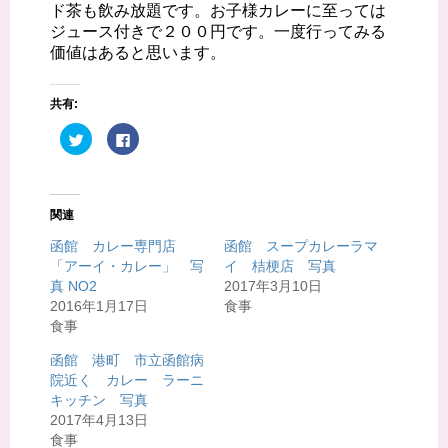
ド茶も飲み放題です。お子様カレーに至っては
ジュース付きで２００円です。一度行ってみる
価値はあると思います。
共有:
ク
F
リ
a
ッ
c
ク
e
し
b
て
o
T
o
関連
w
k
i
で
t
共
函館 カレー専門店
函館 スープカレーラマ
t
有
「アーイ・カレー」 写
イ 桔梗店 写真
e
す
r
る
真 NO2
2017年3月10日
で
に
共
は
2016年1月17日
食事
有
ク
食事
(
リ
新
ッ
し
ク
函館 港町 市立函館病
い
し
ウ
て
院近く カレー ラーニ
ィ
く
キッチン 写真
ン
だ
ド
さ
2017年4月13日
ウ
い
で
(
食事