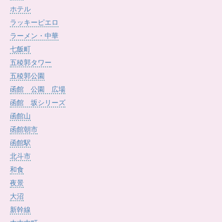
ホテル
ラッキーピエロ
ラーメン・中華
七飯町
五稜郭タワー
五稜郭公園
函館 公園 広場
函館 坂シリーズ
函館山
函館朝市
函館駅
北斗市
和食
夜景
大沼
新幹線