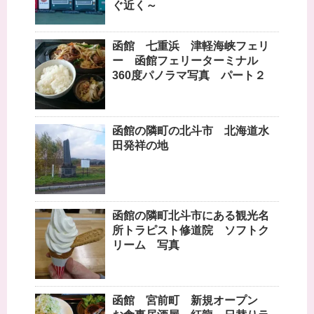
ぐ近く～
函館 七重浜 津軽海峡フェリ
ー 函館フェリーターミナル
360度パノラマ写真 パート２
函館の隣町の北斗市 北海道水
田発祥の地
函館の隣町北斗市にある観光名
所トラピスト修道院 ソフトク
リーム 写真
函館 宮前町 新規オープン