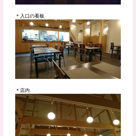
＊入口の看板
＊店内