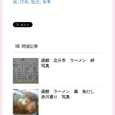
線
,
洋食
,
観光
,
食事
で
開
き
ま
す
)
関連記事
函館 北斗市 ラーメン 絆
写真
函館 ラーメン 嵐 魚だし
赤川通り 写真