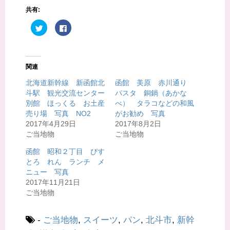
共有:
ク
F
リ
a
ッ
c
ク
e
し
b
て
o
T
o
関連
w
k
i
で
t
共
北海道新幹線 新函館北
函館 美原 赤川通り
t
有
斗駅 観光交流センター
パスタ 銅鍋（あかな
e
す
r
る
別館 ほっくる お土産
べ） タラコなどの和風
で
に
共
は
売り場 写真 NO2
がお勧め 写真
有
ク
2017年4月29日
2017年8月2日
(
リ
新
ッ
ご当地物
ご当地物
し
ク
い
し
ウ
て
函館 昭和２丁目 びす
ィ
く
とろ れん ランチ メ
ン
だ
ド
さ
ニュー 写真
ウ
い
で
(
2017年11月21日
開
新
ご当地物
き
し
ま
い
す
ウ
)
ィ
ン
-
ご当地物
,
スイーツ
,
パン
,
北斗市
,
新幹
ド
ウ