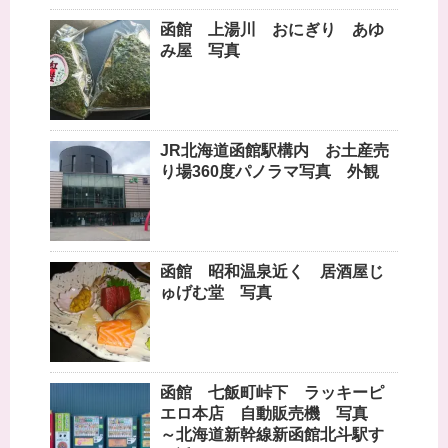
函館 上湯川 おにぎり あゆ
み屋 写真
JR北海道函館駅構内 お土産売
り場360度パノラマ写真 外観
函館 昭和温泉近く 居酒屋じ
ゅげむ堂 写真
函館 七飯町峠下 ラッキーピ
エロ本店 自動販売機 写真
～北海道新幹線新函館北斗駅す