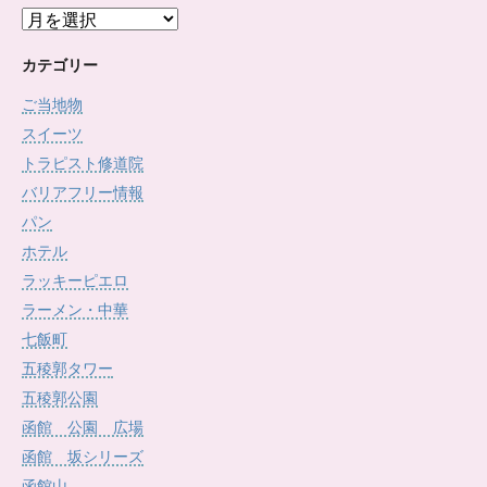
ア
ー
カ
カテゴリー
イ
ご当地物
ブ
スイーツ
トラピスト修道院
バリアフリー情報
パン
ホテル
ラッキーピエロ
ラーメン・中華
七飯町
五稜郭タワー
五稜郭公園
函館 公園 広場
函館 坂シリーズ
函館山