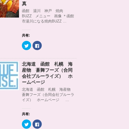
)
ィ
t
共
真
ン
t
有
ド
e
す
函館 湯川 神戸 焼肉
ウ
r
る
BUZZ メニュー 画像 ＊函館
で
で
に
開
共
は
市湯川になる焼肉BUZZ …
き
有
ク
ま
(
リ
す
新
ッ
)
し
ク
共有:
い
し
ウ
て
ィ
く
ク
F
ン
だ
リ
a
ド
さ
ッ
c
ウ
い
ク
e
で
(
し
b
開
新
て
o
北海道 函館 札幌 海
き
し
T
o
ま
い
w
k
産物 蒼舞フーズ（合同
す
ウ
i
で
)
ィ
t
共
会社ブルーライズ） ホ
ン
t
有
ームページ
ド
e
す
ウ
r
る
北海道 函館 札幌 海産物
で
で
に
開
共
は
蒼舞フーズ（合同会社ブルーラ
き
有
ク
イズ） ホームページ …
ま
(
リ
す
新
ッ
)
し
ク
い
し
ウ
て
共有:
ィ
く
ン
だ
ク
F
ド
さ
リ
a
ウ
い