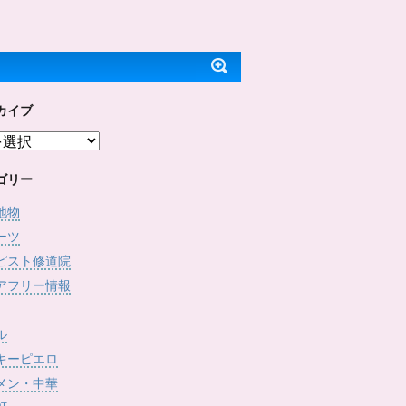
ッ
c
で
(
ク
e
開
新
し
b
き
し
て
o
ま
い
T
o
す
ウ
w
k
)
ィ
i
で
ン
t
共
ド
t
有
ウ
e
す
で
カイブ
r
る
開
で
に
き
共
は
ま
有
ク
す
(
リ
)
新
ッ
し
ク
ゴリー
い
し
ウ
て
ィ
く
地物
ン
だ
ド
さ
ーツ
ウ
い
で
(
ピスト修道院
開
新
き
し
アフリー情報
ま
い
す
ウ
)
ィ
ン
ド
ル
ウ
で
キーピエロ
開
き
メン・中華
ま
す