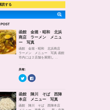
購読する
 POST
函館 金堀・昭和 北浜
商店 ラーメン メニュ
ー 写真
函館 金堀・昭和 北浜商店
ラーメン メニュー 写真 函館
市内には２店舗を展開し …
共有:
ク
F
リ
a
ッ
c
ク
e
し
b
て
o
函館 陣川 そば 西陣
T
o
w
k
本店 メニュー 写真
i
で
t
共
函館 陣川 そば 西陣本店
t
有
メニュー 画像 住 所：北海
e
す