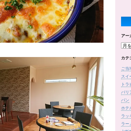
アー
ア
ー
カ
カテ
イ
ご当
ブ
スイ
トラ
バリ
パン
ホテ
ラッ
ラー