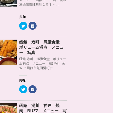
r
る
道函館市陣川町１０３－ …
で
に
共
は
有
ク
(
リ
共有:
新
ッ
し
ク
い
し
ク
F
ウ
て
リ
a
ィ
く
ッ
c
ン
だ
ク
e
ド
さ
し
b
ウ
い
て
o
函館 港町 満腹食堂
で
(
T
o
開
新
w
k
ボリューム満点 メニュ
き
し
i
で
ま
い
t
共
ー 写真
す
ウ
t
有
)
ィ
e
す
函館 港町 満腹食堂 ボリュー
ン
r
る
ム満点 メニュー 揚げ物 画
ド
で
に
ウ
共
は
像 ＊函館市亀田港町に …
で
有
ク
開
(
リ
き
新
ッ
ま
し
ク
共有:
す
い
し
)
ウ
て
ィ
く
ク
F
ン
だ
リ
a
ド
さ
ッ
c
ウ
い
ク
e
で
(
し
b
開
新
て
o
函館 湯川 神戸 焼
き
し
T
o
ま
い
w
k
肉 BUZZ メニュー 写
す
ウ
i
で