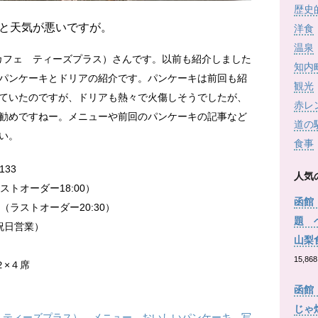
歴史
と天気が悪いですが。
洋食
温泉
+ （カフェ ティーズプラス）さんです。以前も紹介しました
知内
パンケーキとドリアの紹介です。パンケーキは前回も紹
観光
ていたのですが、ドリアも熱々で火傷しそうでしたが、
赤レ
勧めですねー。メニューや前回のパンケーキの記事など
道の
い。
食事
33
人気
ラストオーダー18:00）
函館
ラストオーダー20:30）
題 
祝日営業）
山梨
15,868
２×４席
函館
じゃ
カフェ ティーズプラス） メニュー おいしいパンケーキ 写