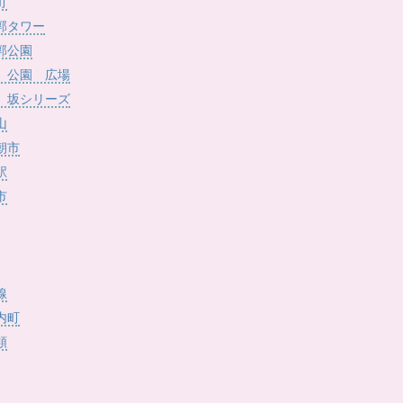
)
町
郭タワー
郭公園
 公園 広場
 坂シリーズ
山
朝市
駅
市
線
内町
類