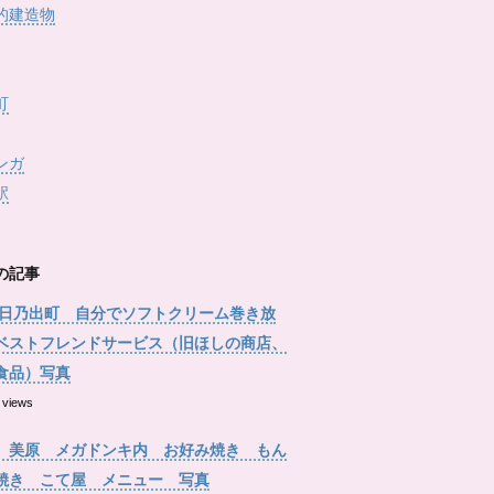
的建造物
町
ンガ
駅
の記事
 日乃出町 自分でソフトクリーム巻き放
ベストフレンドサービス（旧ほしの商店、
食品）写真
 views
 美原 メガドンキ内 お好み焼き もん
焼き こて屋 メニュー 写真