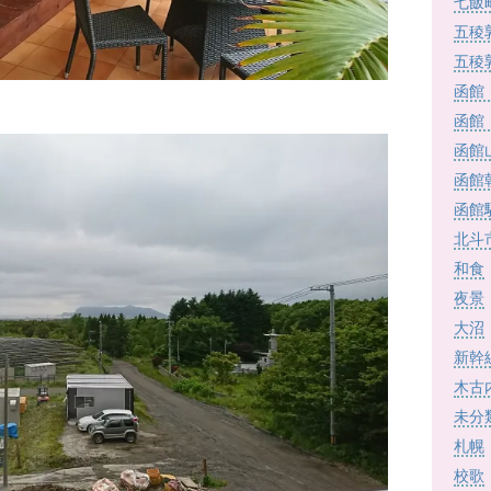
七飯
五稜
五稜
函館
函館
函館
函館
函館
北斗
和食
夜景
大沼
新幹
木古
未分
札幌
校歌