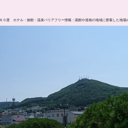
６０度 ホテル・旅館・温泉バリアフリー情報：函館や道南の地域に密着した地場