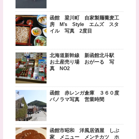
函館 梁川町 自家製麺蕎麦工
房 M’s Style エムズ スタ
イル 写真 2度目
北海道新幹線 新函館北斗駅
お土産売り場 おがーる 写
真 NO2
函館 赤レンガ倉庫 ３６０度
パノラマ写真 営業時間
函館市昭和 洋風居酒屋 しぶ
家 メニュー メンチカツ ホ