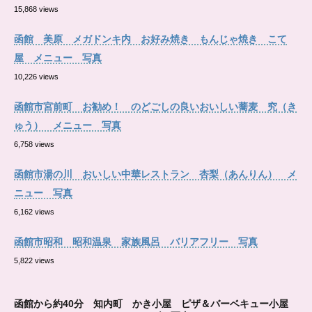
15,868 views
函館 美原 メガドンキ内 お好み焼き もんじゃ焼き こて
屋 メニュー 写真
10,226 views
函館市宮前町 お勧め！ のどごしの良いおいしい蕎麦 究（き
ゅう） メニュー 写真
6,758 views
函館市湯の川 おいしい中華レストラン 杏梨（あんりん） メ
ニュー 写真
6,162 views
函館市昭和 昭和温泉 家族風呂 バリアフリー 写真
5,822 views
函館から約40分 知内町 かき小屋 ピザ＆バーベキュー小屋