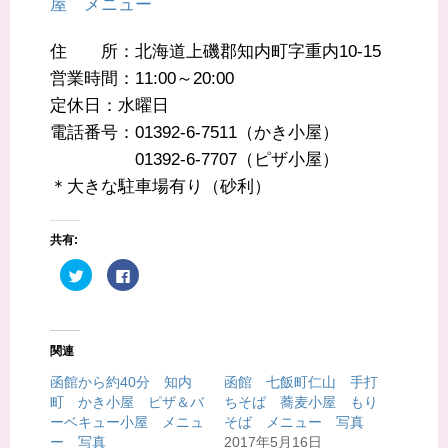
屋 メニュー
住 所：北海道上磯郡知内町字重内10-15
営業時間：11:00～20:00
定休日：水曜日
電話番号：01392-6-7511（かき小屋）
01392-6-7707（ピザ小屋）
＊大きな駐車場有り（砂利）
共有:
ク
F
リ
a
ッ
c
ク
e
し
b
て
o
T
o
関連
w
k
i
で
t
共
函館から約40分 知内
函館 七飯町仁山 手打
t
有
町 かき小屋 ピザ＆バ
ちそば 蕎麦小屋 もり
e
す
r
る
ーベキュー小屋 メニュ
そば メニュー 写真
で
に
共
は
ー 写真
2017年5月16日