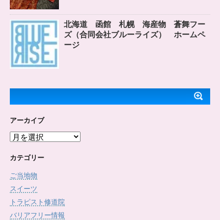
北海道 函館 札幌 海産物 蒼舞フー
ズ（合同会社ブルーライズ） ホームペ
ージ
アーカイブ
ア
ー
カ
カテゴリー
イ
ご当地物
ブ
スイーツ
トラピスト修道院
バリアフリー情報