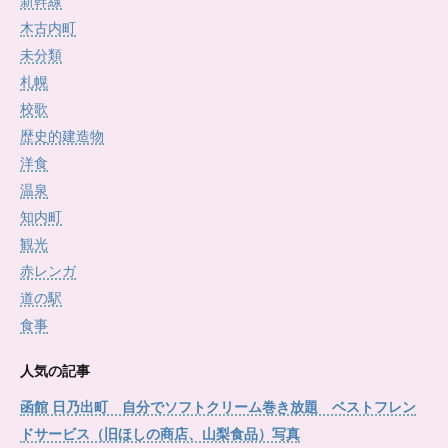
新幹線
木古内町
未分類
札幌
校歌
歴史的建造物
洋食
温泉
知内町
観光
赤レンガ
道の駅
食事
人気の記事
函館 日乃出町 自分でソフトクリーム巻き放題 ベストフレン
ドサービス（旧ほしの商店、山梨食品）写真