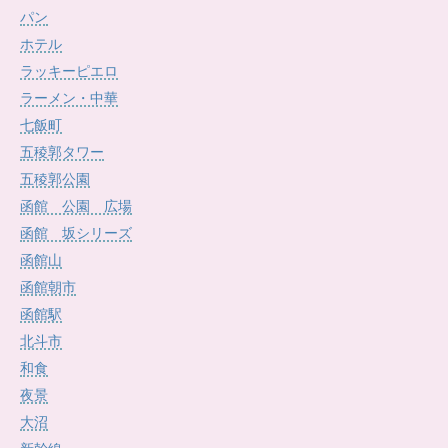
パン
ホテル
ラッキーピエロ
ラーメン・中華
七飯町
五稜郭タワー
五稜郭公園
函館 公園 広場
函館 坂シリーズ
函館山
函館朝市
函館駅
北斗市
和食
夜景
大沼