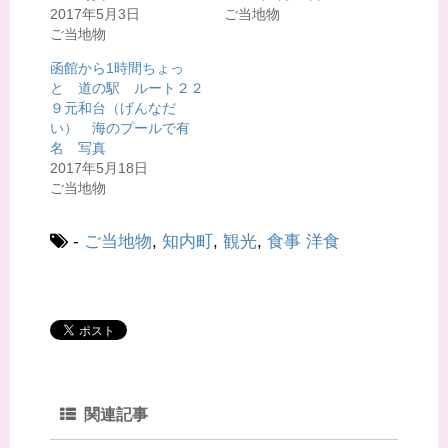
有
ク
2017年5月3日
ご当地物
(
リ
新
ッ
ご当地物
し
ク
い
し
ウ
て
函館から1時間ちょっ
ィ
く
と 道の駅 ルート２２
ン
だ
ド
さ
９元和台（げんなだ
ウ
い
で
(
い） 海のプールで有
開
新
名 写真
き
し
ま
い
2017年5月18日
す
ウ
)
ィ
ご当地物
ン
ド
ウ
で
-
ご当地物
,
知内町
,
観光
,
食事
洋食
開
き
ま
す
)
関連記事