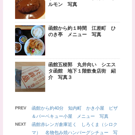
ルモン 写真
函館から約１時間 江差町 ひ
のき亭 メニュー 写真
函館五稜郭 丸井向い シエス
タ函館 地下１階飲食店街 紹
介 写真３
PREV
函館から約40分 知内町 かき小屋 ピザ
＆バーベキュー小屋 メニュー 写真
NEXT
函館赤レンガ倉庫近く しろくま（シロク
マ） 名物包み焼ハンバーグシチュー 写