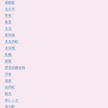
函館駅
北斗市
和食
夜景
大沼
新幹線
木古内町
未分類
札幌
校歌
歴史的建造物
洋食
温泉
知内町
観光
赤レンガ
道の駅