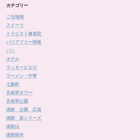
カ
カテゴリー
イ
ご当地物
ブ
スイーツ
トラピスト修道院
バリアフリー情報
パン
ホテル
ラッキーピエロ
ラーメン・中華
七飯町
五稜郭タワー
五稜郭公園
函館 公園 広場
函館 坂シリーズ
函館山
函館朝市