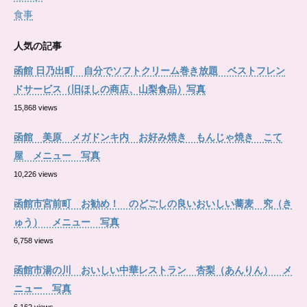
食事
人気の記事
函館 日乃出町 自分でソフトクリーム巻き放題 ベストフレン
ドサービス（旧ほしの商店、山梨食品）写真
15,868 views
函館 美原 メガドンキ内 お好み焼き もんじゃ焼き こて
屋 メニュー 写真
10,226 views
函館市宮前町 お勧め！ のどごしの良いおいしい蕎麦 究（き
ゅう） メニュー 写真
6,758 views
函館市湯の川 おいしい中華レストラン 杏梨（あんりん） メ
ニュー 写真
6,162 views