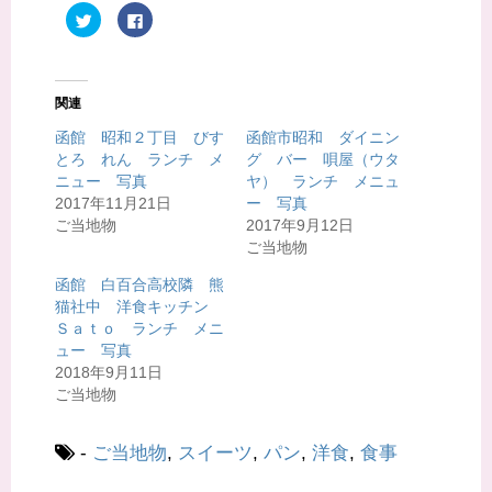
ク
F
リ
a
ッ
c
ク
e
し
b
て
o
T
o
関連
w
k
i
で
t
共
函館 昭和２丁目 びす
函館市昭和 ダイニン
t
有
とろ れん ランチ メ
グ バー 唄屋（ウタ
e
す
r
る
ニュー 写真
ヤ） ランチ メニュ
で
に
共
は
2017年11月21日
ー 写真
有
ク
ご当地物
2017年9月12日
(
リ
新
ッ
ご当地物
し
ク
い
し
ウ
て
函館 白百合高校隣 熊
ィ
く
猫社中 洋食キッチン
ン
だ
ド
さ
Ｓａｔｏ ランチ メニ
ウ
い
で
(
ュー 写真
開
新
2018年9月11日
き
し
ま
い
ご当地物
す
ウ
)
ィ
ン
ド
-
ご当地物
,
スイーツ
,
パン
,
洋食
,
食事
ウ
で
開
き