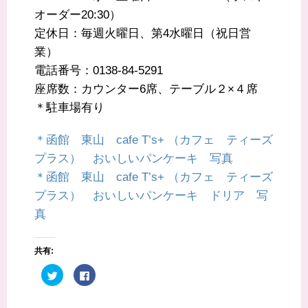
オーダー20:30）
定休日：毎週火曜日、第4水曜日（祝日営
業）
電話番号：0138-84‐5291
座席数：カウンター6席、テーブル２×４席
＊駐車場有り
＊函館 東山 cafe T’s+ （カフェ ティーズ
プラス） おいしいパンケーキ 写真
＊函館 東山 cafe T’s+ （カフェ ティーズ
プラス） おいしいパンケーキ ドリア 写
真
共有:
ク
F
リ
a
ッ
c
ク
e
し
b