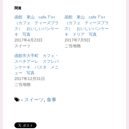
て
o
T
o
関連
w
k
i
で
t
共
函館 東山 cafe T's+
函館 東山 cafe T's+
t
有
（カフェ ティーズプラ
（カフェ ティーズプラ
e
す
r
る
ス） おいしいパンケー
ス） おいしいパンケー
で
に
共
は
キ 写真
キ ドリア 写真
有
ク
2017年4月23日
2017年7月9日
(
リ
新
ッ
スイーツ
ご当地物
し
ク
い
し
ウ
て
函館市大手町 カフェ・
ィ
く
スペチアーレ スフレパ
ン
だ
ド
さ
ンケーキ パスタ メニ
ウ
い
で
(
ュー 写真
開
新
2017年12月31日
き
し
ま
い
ご当地物
す
ウ
)
ィ
ン
ド
-
スイーツ
,
食事
ウ
で
開
き
ま
す
)