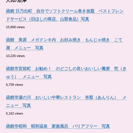
人気の記事
函館 日乃出町 自分でソフトクリーム巻き放題 ベストフレン
ドサービス（旧ほしの商店、山梨食品）写真
15,868 views
函館 美原 メガドンキ内 お好み焼き もんじゃ焼き こて
屋 メニュー 写真
10,226 views
函館市宮前町 お勧め！ のどごしの良いおいしい蕎麦 究（き
ゅう） メニュー 写真
6,758 views
函館市湯の川 おいしい中華レストラン 杏梨（あんりん） メ
ニュー 写真
6,162 views
函館市昭和 昭和温泉 家族風呂 バリアフリー 写真