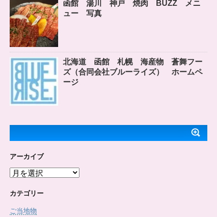
函館 湯川 神戸 焼肉 BUZZ メニ
ュー 写真
北海道 函館 札幌 海産物 蒼舞フー
ズ（合同会社ブルーライズ） ホームペ
ージ
アーカイブ
ア
ー
カ
カテゴリー
イ
ご当地物
ブ