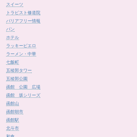
スイーツ
トラピスト修道院
バリアフリー情報
パン
ホテル
ラッキーピエロ
ラーメン・中華
七飯町
五稜郭タワー
五稜郭公園
函館 公園 広場
函館 坂シリーズ
函館山
函館朝市
函館駅
北斗市
和食