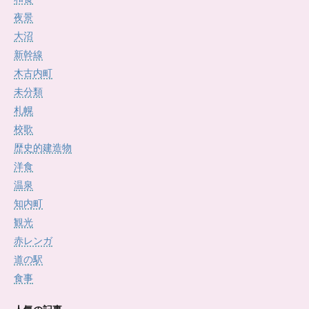
夜景
大沼
新幹線
木古内町
未分類
札幌
校歌
歴史的建造物
洋食
温泉
知内町
観光
赤レンガ
道の駅
食事