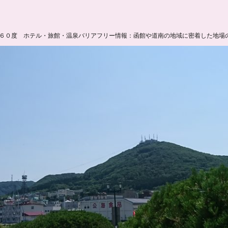
６０度 ホテル・旅館・温泉バリアフリー情報：函館や道南の地域に密着した地場