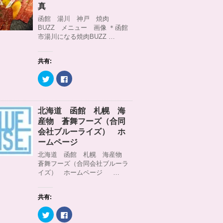
)
ィ
t
共
真
ン
t
有
ド
e
す
函館 湯川 神戸 焼肉
ウ
r
る
BUZZ メニュー 画像 ＊函館
で
で
に
開
共
は
市湯川になる焼肉BUZZ …
き
有
ク
ま
(
リ
す
新
ッ
)
し
ク
共有:
い
し
ウ
て
ィ
く
ク
F
ン
だ
リ
a
ド
さ
ッ
c
ウ
い
ク
e
で
(
し
b
開
新
て
o
北海道 函館 札幌 海
き
し
T
o
ま
い
w
k
産物 蒼舞フーズ（合同
す
ウ
i
で
)
ィ
t
共
会社ブルーライズ） ホ
ン
t
有
ームページ
ド
e
す
ウ
r
る
北海道 函館 札幌 海産物
で
で
に
開
共
は
蒼舞フーズ（合同会社ブルーラ
き
有
ク
イズ） ホームページ …
ま
(
リ
す
新
ッ
)
し
ク
い
し
ウ
て
共有:
ィ
く
ン
だ
ク
F
ド
さ
リ
a
ウ
い