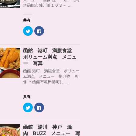
r
る
道函館市陣川町１０３－ …
で
に
共
は
有
ク
(
リ
共有:
新
ッ
し
ク
い
し
ク
F
ウ
て
リ
a
ィ
く
ッ
c
ン
だ
ク
e
ド
さ
し
b
ウ
い
て
o
函館 港町 満腹食堂
で
(
T
o
開
新
w
k
ボリューム満点 メニュ
き
し
i
で
ま
い
t
共
ー 写真
す
ウ
t
有
)
ィ
e
す
函館 港町 満腹食堂 ボリュー
ン
r
る
ム満点 メニュー 揚げ物 画
ド
で
に
ウ
共
は
像 ＊函館市亀田港町に …
で
有
ク
開
(
リ
き
新
ッ
ま
し
ク
共有:
す
い
し
)
ウ
て
ィ
く
ク
F
ン
だ
リ
a
ド
さ
ッ
c
ウ
い
ク
e
で
(
し
b
開
新
て
o
函館 湯川 神戸 焼
き
し
T
o
ま
い
w
k
肉 BUZZ メニュー 写
す
ウ
i
で