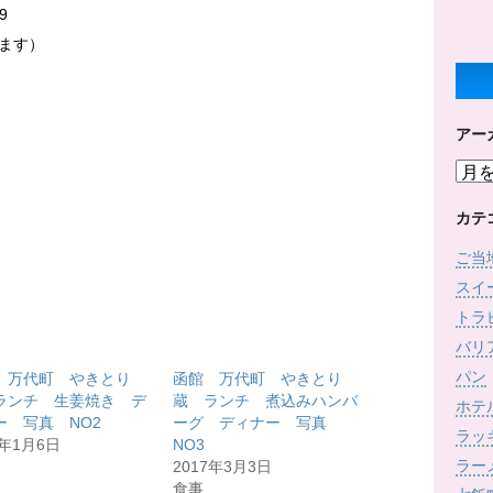
9
ます）
アー
ア
ー
カ
カテ
イ
ご当
ブ
スイ
トラ
バリ
パン
 万代町 やきとり
函館 万代町 やきとり
ランチ 生姜焼き デ
蔵 ランチ 煮込みハンバ
ホテ
ー 写真 NO2
ーグ ディナー 写真
ラッ
7年1月6日
NO3
ラー
2017年3月3日
食事