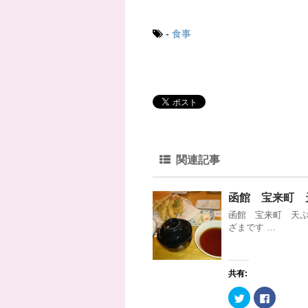
し
ク
い
し
ウ
て
ィ
く
-
食事
ン
だ
ド
さ
ウ
い
で
(
開
新
き
し
ま
い
す
ウ
)
ィ
ン
ド
ウ
で
開
き
ま
関連記事
す
)
函館 宝来町 
函館 宝来町 天ぷ
ざまです …
共有:
ク
F
リ
a