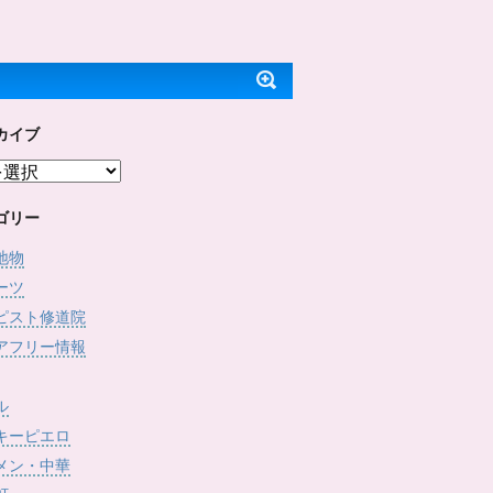
ッ
c
で
(
ク
e
開
新
し
b
き
し
て
o
ま
い
T
o
す
ウ
w
k
)
ィ
i
で
ン
t
共
ド
t
有
ウ
e
す
で
カイブ
r
る
開
で
に
き
共
は
ま
有
ク
す
(
リ
)
新
ッ
し
ク
ゴリー
い
し
ウ
て
ィ
く
地物
ン
だ
ド
さ
ーツ
ウ
い
で
(
ピスト修道院
開
新
き
し
アフリー情報
ま
い
す
ウ
)
ィ
ン
ド
ル
ウ
で
キーピエロ
開
き
メン・中華
ま
す