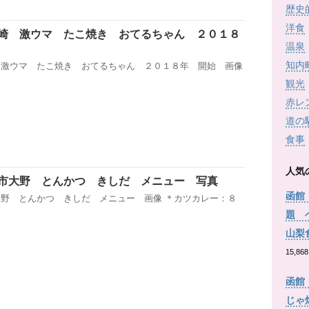
歴史
洋食
崎 激ウマ たこ焼き おてるちゃん ２０１８
温泉
知内
 激ウマ たこ焼き おてるちゃん ２０１８年 開始 画像
観光
赤レ
道の
食事
人気
市大野 とんかつ きしだ メニュー 写真
函館
野 とんかつ きしだ メニュー 画像 ＊カツカレー：８
題 
山梨
15,868
函館
じゃ