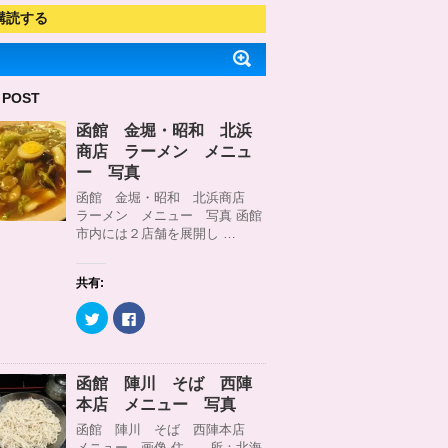
購読する
 POST
函館 金堀・昭和 北浜
商店 ラーメン メニュ
ー 写真
函館 金堀・昭和 北浜商店
ラーメン メニュー 写真 函館
市内には２店舗を展開し …
共有:
ク
F
リ
a
ッ
c
ク
e
し
b
て
o
函館 陣川 そば 西陣
T
o
w
k
本店 メニュー 写真
i
で
t
共
函館 陣川 そば 西陣本店
t
有
メニュー 画像 住 所：北海
e
す