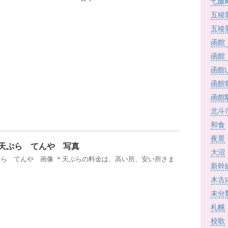
七飯
五稜
五稜
函館
函館
函館
函館
函館
北斗
和食
夜景
天ぷら てんや 写真
大沼
ら てんや 画像 ＊天ぷらの料金は、高い所、安い所さま
新幹
木古
未分
札幌
校歌