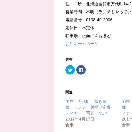
住 所：北海道函館市万代町14-2
営業時間：不明（ランチもやってい
電話番号：0138-40-2006
定休日：不定休
駐車場：正面に４台ほど
お店ホームページ
共有:
ク
F
リ
a
ッ
c
ク
e
し
b
て
o
T
o
関連
w
k
i
で
t
共
函館 万代町 焼き鳥
函館
t
有
蔵 ランチ 唐揚げ定食
蔵 
e
す
r
る
ディナー 写真 NO４
ィナ
で
に
共
は
2017年4月17日
201
有
ク
食事
食事
(
リ
新
ッ