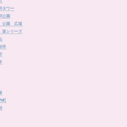
)
町
郭タワー
郭公園
 公園 広場
 坂シリーズ
山
朝市
駅
市
線
内町
類