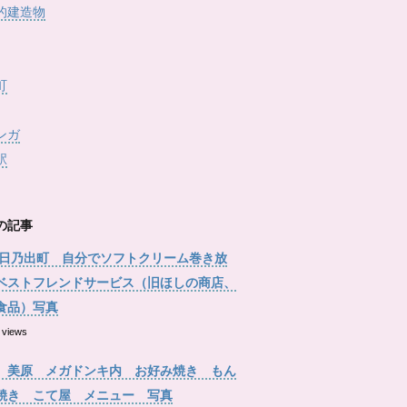
的建造物
町
ンガ
駅
の記事
 日乃出町 自分でソフトクリーム巻き放
ベストフレンドサービス（旧ほしの商店、
食品）写真
 views
 美原 メガドンキ内 お好み焼き もん
焼き こて屋 メニュー 写真