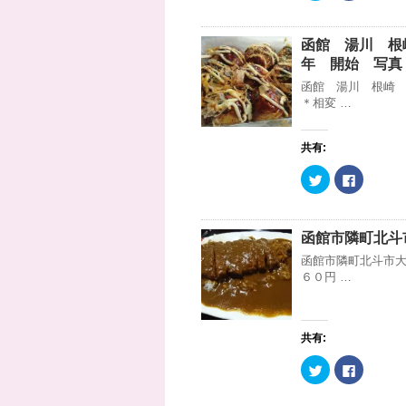
ッ
c
ク
e
し
b
て
o
函館 湯川 根
T
o
w
k
年 開始 写真
i
で
t
共
函館 湯川 根崎
t
有
＊相変 …
e
す
r
る
で
に
共
は
有
ク
共有:
(
リ
新
ッ
ク
F
し
ク
リ
a
い
し
ッ
c
ウ
て
ク
e
ィ
く
し
b
ン
だ
て
o
ド
さ
函館市隣町北斗
T
o
ウ
い
w
k
で
(
函館市隣町北斗市大
i
で
開
新
t
共
６０円 …
き
し
t
有
ま
い
e
す
す
ウ
r
る
)
ィ
で
に
ン
共
は
ド
共有:
有
ク
ウ
(
リ
で
新
ッ
開
ク
F
し
ク
き
リ
a
い
し
ま
ッ
c
ウ
て
す
ク
e
ィ
く