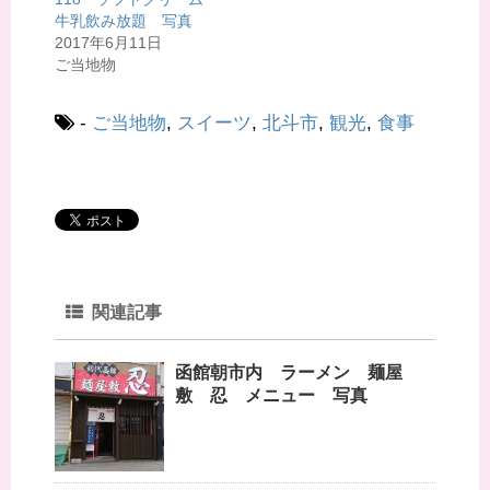
ド
さ
牛乳飲み放題 写真
ウ
い
で
(
2017年6月11日
開
新
ご当地物
き
し
ま
い
す
ウ
)
ィ
ン
-
ご当地物
,
スイーツ
,
北斗市
,
観光
,
食事
ド
ウ
で
開
き
ま
す
)
関連記事
函館朝市内 ラーメン 麺屋
敷 忍 メニュー 写真