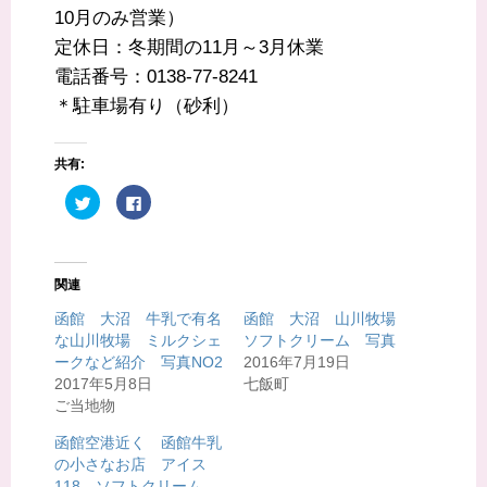
10月のみ営業）
定休日：冬期間の11月～3月休業
電話番号：0138-77-8241
＊駐車場有り（砂利）
共有:
ク
F
リ
a
ッ
c
ク
e
し
b
て
o
T
o
関連
w
k
i
で
t
共
函館 大沼 牛乳で有名
函館 大沼 山川牧場
t
有
な山川牧場 ミルクシェ
ソフトクリーム 写真
e
す
r
る
ークなど紹介 写真NO2
2016年7月19日
で
に
共
は
2017年5月8日
七飯町
有
ク
ご当地物
(
リ
新
ッ
し
ク
函館空港近く 函館牛乳
い
し
ウ
て
の小さなお店 アイス
ィ
く
118 ソフトクリーム
ン
だ