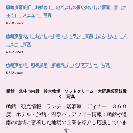
函館市宮前町 お勧め！ のどごしの良いおいしい蕎麦 究（き
ゅう） メニュー 写真
6,758 views
函館市湯の川 おいしい中華レストラン 杏梨（あんりん） メ
ニュー 写真
6,162 views
函館市昭和 昭和温泉 家族風呂 バリアフリー 写真
5,822 views
函館 北斗市向野 鈴木牧場 ソフトクリーム 大野農業高校近
く 写真
函館 観光情報 ランチ 居酒屋 ディナー ３６０
度 ホテル・旅館・温泉バリアフリー情報：函館や道
南の地域に密着した地場の企業を紹介し応援していま
す