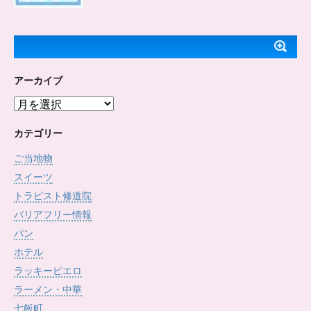
アーカイブ
ア
ー
カ
カテゴリー
イ
ご当地物
ブ
スイーツ
トラピスト修道院
バリアフリー情報
パン
ホテル
ラッキーピエロ
ラーメン・中華
七飯町