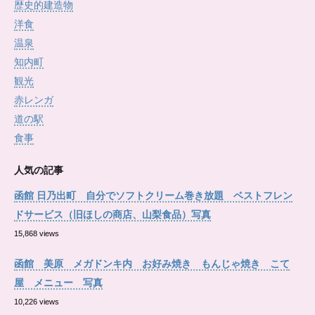
歴史的建造物
洋食
温泉
知内町
観光
赤レンガ
道の駅
食事
人気の記事
函館 日乃出町 自分でソフトクリーム巻き放題 ベストフレン
ドサービス（旧ほしの商店、山梨食品）写真
15,868 views
函館 美原 メガドンキ内 お好み焼き もんじゃ焼き こて
屋 メニュー 写真
10,226 views