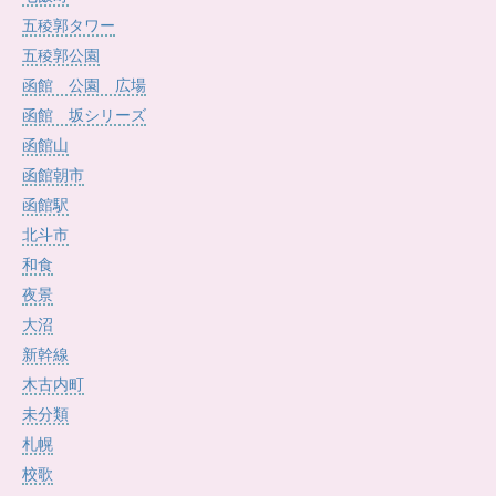
五稜郭タワー
五稜郭公園
函館 公園 広場
函館 坂シリーズ
函館山
函館朝市
函館駅
北斗市
和食
夜景
大沼
新幹線
木古内町
未分類
札幌
校歌