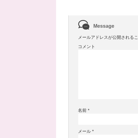
)
ィ
ン
ド
ウ
で
開
き
Message
ま
す
)
メールアドレスが公開される
コメント
名前
*
メール
*