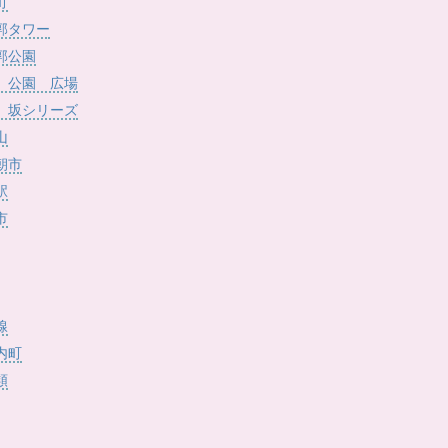
)
町
郭タワー
郭公園
 公園 広場
 坂シリーズ
山
朝市
駅
市
線
内町
類