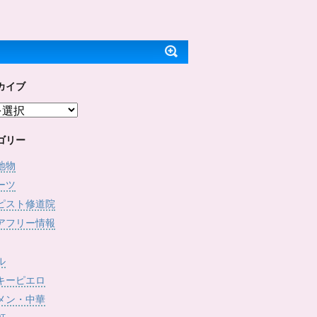
ッ
c
で
(
ク
e
開
新
し
b
き
し
て
o
ま
い
T
o
す
ウ
w
k
)
ィ
i
で
ン
t
共
ド
t
有
ウ
e
す
で
カイブ
r
る
開
で
に
き
共
は
ま
有
ク
す
(
リ
)
新
ッ
し
ク
ゴリー
い
し
ウ
て
ィ
く
地物
ン
だ
ド
さ
ーツ
ウ
い
で
(
ピスト修道院
開
新
き
し
アフリー情報
ま
い
す
ウ
)
ィ
ン
ド
ル
ウ
で
キーピエロ
開
き
メン・中華
ま
す