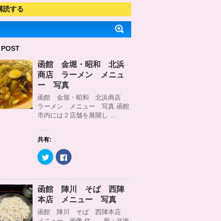
購読する
 POST
函館 金堀・昭和 北浜
商店 ラーメン メニュ
ー 写真
函館 金堀・昭和 北浜商店
ラーメン メニュー 写真 函館
市内には２店舗を展開し …
共有:
ク
F
リ
a
ッ
c
ク
e
し
b
て
o
函館 陣川 そば 西陣
T
o
w
k
本店 メニュー 写真
i
で
t
共
函館 陣川 そば 西陣本店
t
有
メニュー 画像 住 所：北海
e
す