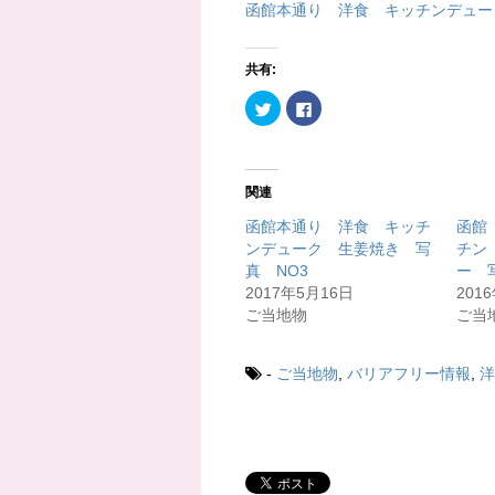
函館本通り 洋食 キッチンデュー
共有:
ク
F
リ
a
ッ
c
ク
e
し
b
て
o
T
o
関連
w
k
i
で
t
共
函館本通り 洋食 キッチ
函館
t
有
ンデューク 生姜焼き 写
チン
e
す
r
る
真 NO3
ー 
で
に
共
は
2017年5月16日
201
有
ク
ご当地物
ご当
(
リ
新
ッ
し
ク
い
し
ウ
て
-
ご当地物
,
バリアフリー情報
,
洋
ィ
く
ン
だ
ド
さ
ウ
い
で
(
開
新
き
し
ま
い
す
ウ