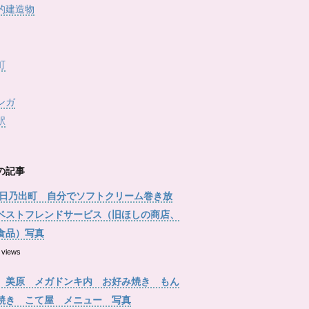
的建造物
町
ンガ
駅
の記事
 日乃出町 自分でソフトクリーム巻き放
ベストフレンドサービス（旧ほしの商店、
食品）写真
 views
 美原 メガドンキ内 お好み焼き もん
焼き こて屋 メニュー 写真