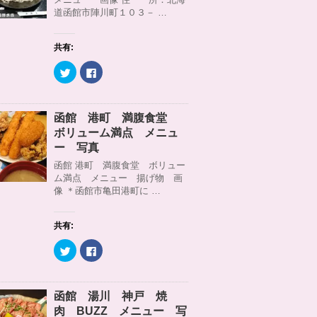
r
る
道函館市陣川町１０３－ …
で
に
共
は
有
ク
(
リ
共有:
新
ッ
し
ク
い
し
ク
F
ウ
て
リ
a
ィ
く
ッ
c
ン
だ
ク
e
ド
さ
し
b
ウ
い
て
o
函館 港町 満腹食堂
で
(
T
o
開
新
w
k
ボリューム満点 メニュ
き
し
i
で
ま
い
t
共
ー 写真
す
ウ
t
有
)
ィ
e
す
函館 港町 満腹食堂 ボリュー
ン
r
る
ム満点 メニュー 揚げ物 画
ド
で
に
ウ
共
は
像 ＊函館市亀田港町に …
で
有
ク
開
(
リ
き
新
ッ
ま
し
ク
共有:
す
い
し
)
ウ
て
ィ
く
ク
F
ン
だ
リ
a
ド
さ
ッ
c
ウ
い
ク
e
で
(
し
b
開
新
て
o
函館 湯川 神戸 焼
き
し
T
o
ま
い
w
k
肉 BUZZ メニュー 写
す
ウ
i
で