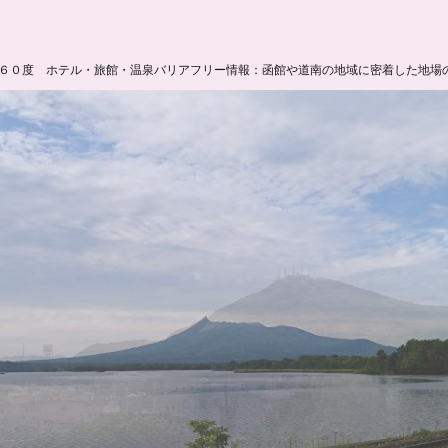
６０度 ホテル・旅館・温泉バリアフリー情報：函館や道南の地域に密着した地場