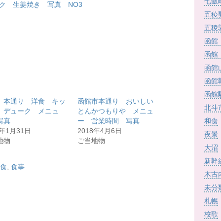
七飯
ク 生姜焼き 写真 NO3
五稜
五稜
函館
函館
函館
函館
函館
 本通り 洋食 キッ
函館市本通り おいしい
北斗
 デューク メニュ
とんかつもりや メニュ
写真
ー 営業時間 写真
和食
6年1月31日
2018年4月6日
夜景
地物
ご当地物
大沼
新幹
食
,
食事
木古
未分
札幌
校歌