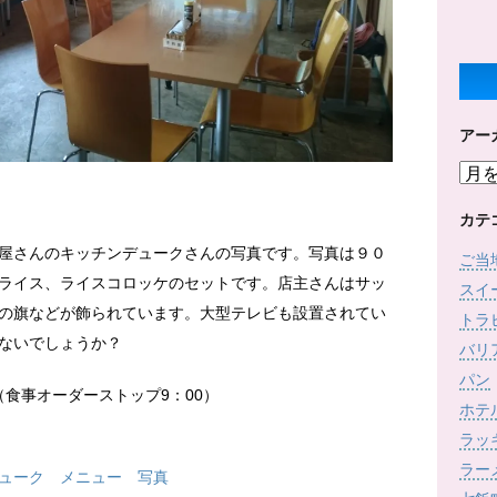
アー
ア
ー
カ
カテ
イ
屋さんのキッチンデュークさんの写真です。写真は９０
ご当
ブ
ライス、ライスコロッケのセットです。店主さんはサッ
スイ
の旗などが飾られています。大型テレビも設置されてい
トラ
ないでしょうか？
バリ
パン
0（食事オーダーストップ9：00）
ホテ
ラッ
ラー
ューク メニュー 写真