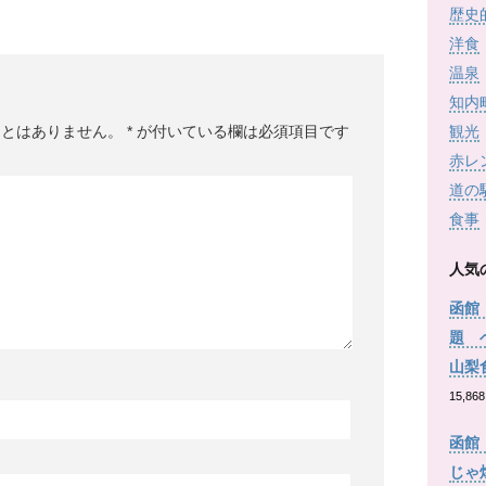
歴史
洋食
温泉
知内
ことはありません。
*
が付いている欄は必須項目です
観光
赤レ
道の
食事
人気
函館
題 
山梨
15,868
函館
じゃ