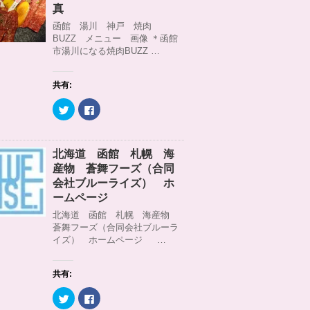
)
ィ
t
共
真
ン
t
有
ド
e
す
函館 湯川 神戸 焼肉
ウ
r
る
BUZZ メニュー 画像 ＊函館
で
で
に
開
共
は
市湯川になる焼肉BUZZ …
き
有
ク
ま
(
リ
す
新
ッ
)
し
ク
共有:
い
し
ウ
て
ィ
く
ク
F
ン
だ
リ
a
ド
さ
ッ
c
ウ
い
ク
e
で
(
し
b
開
新
て
o
北海道 函館 札幌 海
き
し
T
o
ま
い
w
k
産物 蒼舞フーズ（合同
す
ウ
i
で
)
ィ
t
共
会社ブルーライズ） ホ
ン
t
有
ームページ
ド
e
す
ウ
r
る
北海道 函館 札幌 海産物
で
で
に
開
共
は
蒼舞フーズ（合同会社ブルーラ
き
有
ク
イズ） ホームページ …
ま
(
リ
す
新
ッ
)
し
ク
い
し
ウ
て
共有:
ィ
く
ン
だ
ク
F
ド
さ
リ
a
ウ
い