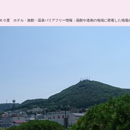
６０度 ホテル・旅館・温泉バリアフリー情報：函館や道南の地域に密着した地場