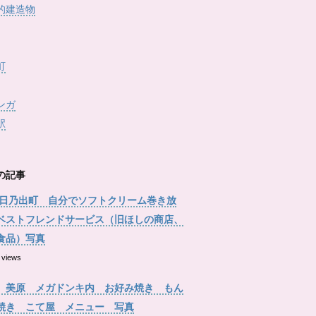
的建造物
町
ンガ
駅
の記事
 日乃出町 自分でソフトクリーム巻き放
ベストフレンドサービス（旧ほしの商店、
食品）写真
 views
 美原 メガドンキ内 お好み焼き もん
焼き こて屋 メニュー 写真