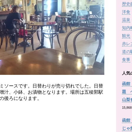
歴史
洋食
温泉
知内
観光
赤レ
道の
食事
人気
函館
ミソースです。日替わりが売り切れでした。日替
題 
噌汁、小鉢、お漬物となります。場所は五稜郭駅
の後ろになります。
山梨
15,868
函館
じゃ