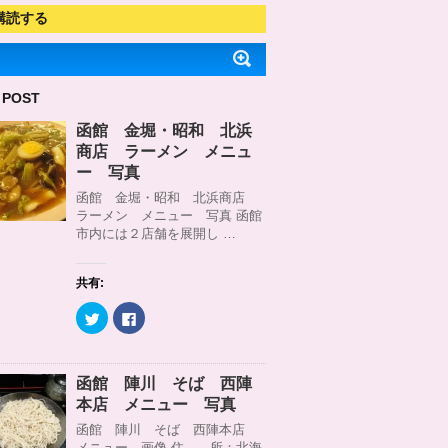
購読する
 POST
函館 金堀・昭和 北浜
商店 ラーメン メニュ
ー 写真
函館 金堀・昭和 北浜商店
ラーメン メニュー 写真 函館
市内には２店舗を展開し …
共有:
ク
F
リ
a
ッ
c
ク
e
し
b
て
o
函館 陣川 そば 西陣
T
o
w
k
本店 メニュー 写真
i
で
t
共
函館 陣川 そば 西陣本店
t
有
メニュー 画像 住 所：北海
e
す