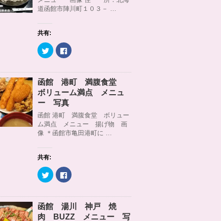
r
る
道函館市陣川町１０３－ …
で
に
共
は
有
ク
(
リ
共有:
新
ッ
し
ク
い
し
ク
F
ウ
て
リ
a
ィ
く
ッ
c
ン
だ
ク
e
ド
さ
し
b
ウ
い
て
o
函館 港町 満腹食堂
で
(
T
o
開
新
w
k
ボリューム満点 メニュ
き
し
i
で
ま
い
t
共
ー 写真
す
ウ
t
有
)
ィ
e
す
函館 港町 満腹食堂 ボリュー
ン
r
る
ム満点 メニュー 揚げ物 画
ド
で
に
ウ
共
は
像 ＊函館市亀田港町に …
で
有
ク
開
(
リ
き
新
ッ
ま
し
ク
共有:
す
い
し
)
ウ
て
ィ
く
ク
F
ン
だ
リ
a
ド
さ
ッ
c
ウ
い
ク
e
で
(
し
b
開
新
て
o
函館 湯川 神戸 焼
き
し
T
o
ま
い
w
k
肉 BUZZ メニュー 写
す
ウ
i
で