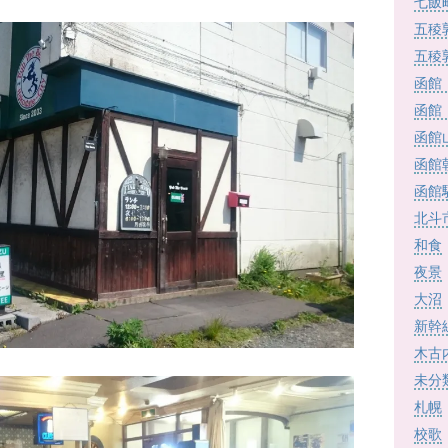
七飯
五稜
五稜
函館
函館
函館
函館
函館
北斗
和食
夜景
大沼
新幹
木古
未分
札幌
校歌