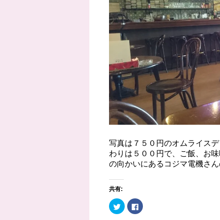
写真は７５０円のオムライスデ
わりは５００円で、ご飯、お味
の向かいにあるコジマ電機さん
共有:
ク
F
リ
a
ッ
c