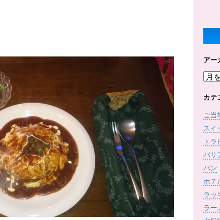
アー
ア
ー
カ
カテ
イ
ご当
ブ
スイ
トラ
バリ
パン
ホテ
ラッ
ラー