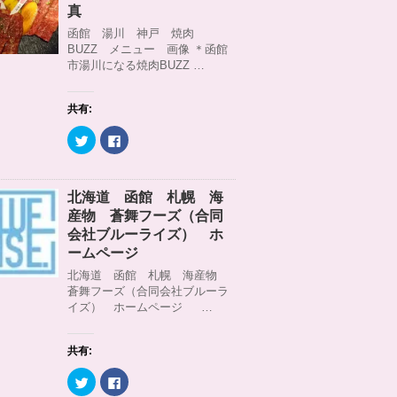
)
ィ
t
共
真
ン
t
有
ド
e
す
函館 湯川 神戸 焼肉
ウ
r
る
BUZZ メニュー 画像 ＊函館
で
で
に
開
共
は
市湯川になる焼肉BUZZ …
き
有
ク
ま
(
リ
す
新
ッ
)
し
ク
共有:
い
し
ウ
て
ィ
く
ク
F
ン
だ
リ
a
ド
さ
ッ
c
ウ
い
ク
e
で
(
し
b
開
新
て
o
北海道 函館 札幌 海
き
し
T
o
ま
い
w
k
産物 蒼舞フーズ（合同
す
ウ
i
で
)
ィ
t
共
会社ブルーライズ） ホ
ン
t
有
ームページ
ド
e
す
ウ
r
る
北海道 函館 札幌 海産物
で
で
に
開
共
は
蒼舞フーズ（合同会社ブルーラ
き
有
ク
イズ） ホームページ …
ま
(
リ
す
新
ッ
)
し
ク
い
し
ウ
て
共有:
ィ
く
ン
だ
ク
F
ド
さ
リ
a
ウ
い