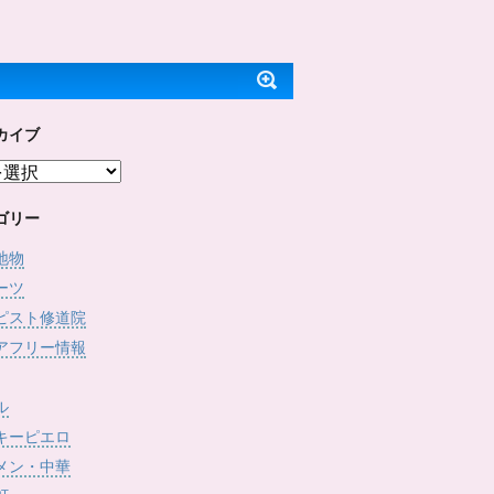
ッ
c
で
(
ク
e
開
新
し
b
き
し
て
o
ま
い
T
o
す
ウ
w
k
)
ィ
i
で
ン
t
共
ド
t
有
ウ
e
す
で
カイブ
r
る
開
で
に
き
共
は
ま
有
ク
す
(
リ
)
新
ッ
し
ク
ゴリー
い
し
ウ
て
ィ
く
地物
ン
だ
ド
さ
ーツ
ウ
い
で
(
ピスト修道院
開
新
き
し
アフリー情報
ま
い
す
ウ
)
ィ
ン
ド
ル
ウ
で
キーピエロ
開
き
メン・中華
ま
す