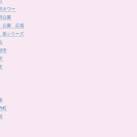
)
町
郭タワー
郭公園
 公園 広場
 坂シリーズ
山
朝市
駅
市
線
内町
類