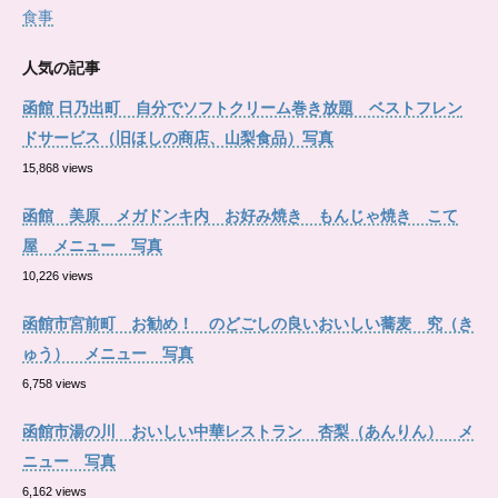
食事
人気の記事
函館 日乃出町 自分でソフトクリーム巻き放題 ベストフレン
ドサービス（旧ほしの商店、山梨食品）写真
15,868 views
函館 美原 メガドンキ内 お好み焼き もんじゃ焼き こて
屋 メニュー 写真
10,226 views
函館市宮前町 お勧め！ のどごしの良いおいしい蕎麦 究（き
ゅう） メニュー 写真
6,758 views
函館市湯の川 おいしい中華レストラン 杏梨（あんりん） メ
ニュー 写真
6,162 views