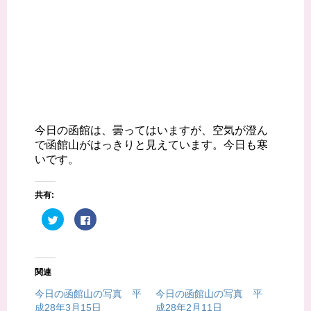
今日の函館は、曇ってはいますが、空気が澄ん
で函館山がはっきりと見えています。今日も寒
いです。
共有:
ク
F
リ
a
ッ
c
ク
e
し
b
て
o
T
o
関連
w
k
i
で
t
共
今日の函館山の写真 平
今日の函館山の写真 平
t
有
成28年3月15日
成28年2月11日
e
す