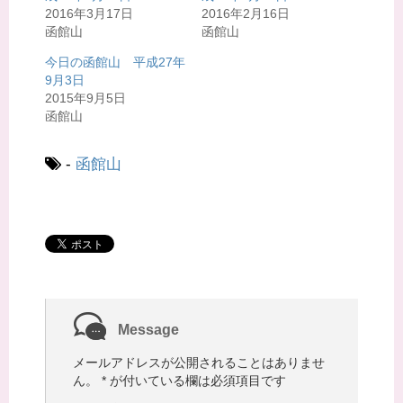
r
る
2016年3月17日
2016年2月16日
で
に
共
は
函館山
函館山
有
ク
(
リ
今日の函館山 平成27年
新
ッ
し
ク
9月3日
い
し
ウ
て
2015年9月5日
ィ
く
函館山
ン
だ
ド
さ
ウ
い
で
(
開
新
-
函館山
き
し
ま
い
す
ウ
)
ィ
ン
ド
ウ
で
開
き
ま
す
)
Message
メールアドレスが公開されることはありませ
ん。
*
が付いている欄は必須項目です