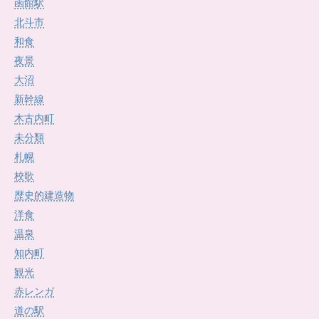
函館駅
北斗市
和食
夜景
大沼
新幹線
木古内町
未分類
札幌
校歌
歴史的建造物
洋食
温泉
知内町
観光
赤レンガ
道の駅