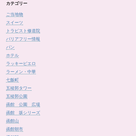
カ
カテゴリー
イ
ご当地物
ブ
スイーツ
トラピスト修道院
バリアフリー情報
パン
ホテル
ラッキーピエロ
ラーメン・中華
七飯町
五稜郭タワー
五稜郭公園
函館 公園 広場
函館 坂シリーズ
函館山
函館朝市