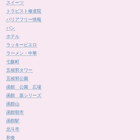
スイーツ
トラピスト修道院
バリアフリー情報
パン
ホテル
ラッキーピエロ
ラーメン・中華
七飯町
五稜郭タワー
五稜郭公園
函館 公園 広場
函館 坂シリーズ
函館山
函館朝市
函館駅
北斗市
和食