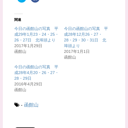
リ
a
ッ
c
ク
e
し
b
て
o
T
o
関連
w
k
i
で
t
共
今日の函館山の写真 平
今日の函館山の写真 平
t
有
成29年1月23・24・25・
成28年12月26・27・
e
す
r
る
26・27日 北埠頭より
28・29・30・31日 北
で
に
共
は
2017年1月29日
埠頭より
有
ク
函館山
2017年1月1日
(
リ
新
ッ
函館山
し
ク
い
し
ウ
て
今日の函館山の写真 平
ィ
く
成28年4月20・26・27・
ン
だ
ド
さ
28・29日
ウ
い
で
(
2016年4月29日
開
新
函館山
き
し
ま
い
す
ウ
)
ィ
ン
-
函館山
ド
ウ
で
開
き
ま
す