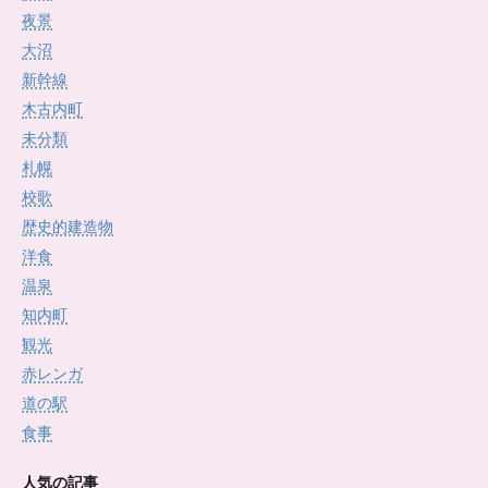
夜景
大沼
新幹線
木古内町
未分類
札幌
校歌
歴史的建造物
洋食
温泉
知内町
観光
赤レンガ
道の駅
食事
人気の記事