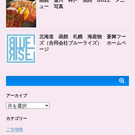
函館 湯川 神戸 焼肉 BUZZ メニ
ュー 写真
北海道 函館 札幌 海産物 蒼舞フー
ズ（合同会社ブルーライズ） ホームペ
ージ
アーカイブ
ア
ー
カ
カテゴリー
イ
ご当地物
ブ