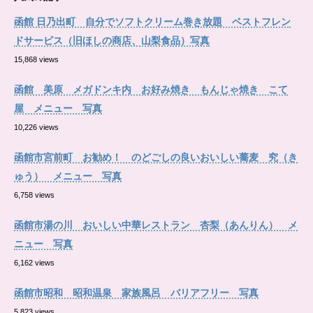
函館 日乃出町 自分でソフトクリーム巻き放題 ベストフレン
ドサービス（旧ほしの商店、山梨食品）写真
15,868 views
函館 美原 メガドンキ内 お好み焼き もんじゃ焼き こて
屋 メニュー 写真
10,226 views
函館市宮前町 お勧め！ のどごしの良いおいしい蕎麦 究（き
ゅう） メニュー 写真
6,758 views
函館市湯の川 おいしい中華レストラン 杏梨（あんりん） メ
ニュー 写真
6,162 views
函館市昭和 昭和温泉 家族風呂 バリアフリー 写真
5,823 views