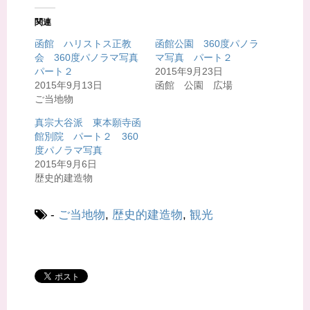
し
b
て
o
T
o
関連
w
k
i
で
t
共
函館 ハリストス正教
函館公園 360度パノラ
t
有
会 360度パノラマ写真
マ写真 パート２
e
す
r
る
パート２
2015年9月23日
で
に
共
は
2015年9月13日
函館 公園 広場
有
ク
ご当地物
(
リ
新
ッ
し
ク
真宗大谷派 東本願寺函
い
し
ウ
て
館別院 パート２ 360
ィ
く
度パノラマ写真
ン
だ
ド
さ
2015年9月6日
ウ
い
で
(
歴史的建造物
開
新
き
し
ま
い
す
ウ
-
ご当地物
,
歴史的建造物
,
観光
)
ィ
ン
ド
ウ
で
開
き
ま
す
)