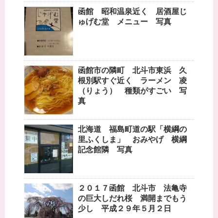
函館 昭和温泉近く 居酒屋じ
ゅげむ堂 メニュー 写真
函館市の隣町 北斗市東浜 久
根別駅すぐ近く ラーメン 凌
（りょう） 種類がすごい 写
真
北海道 福島町道の駅「横綱の
里ふくしま」 おみやげ 横綱
記念館隣 写真
２０１７函館 北斗市 法亀寺
の巨大しだれ桜 満開までもう
少し 平成２９年５月２日