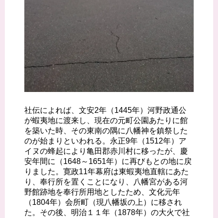
社伝によれば、文安2年（1445年）河野政通公
が蝦夷地に渡来し、現在の元町公園あたりに館
を築いた時、その東南の隅に八幡神を鎮祭した
のが始まりといわれる。永正9年（1512年）ア
イヌの蜂起により亀田郡赤川村に移ったが、慶
安年間に（1648～1651年）に再びもとの地に戻
りました。寛政11年幕府は東蝦夷地直轄にあた
り、奉行所を置くことになり、八幡宮がある河
野館跡地を奉行所用地としたため、文化元年
（1804年）会所町（現八幡坂の上）に移され
た。その後、明治１１年（1878年）の大火で社