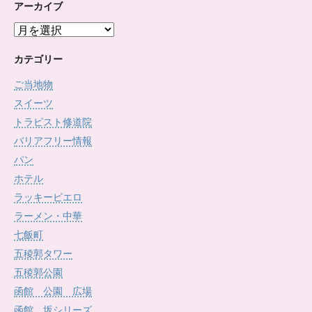
アーカイブ
ア
ー
カ
カテゴリー
イ
ご当地物
ブ
スイーツ
トラピスト修道院
バリアフリー情報
パン
ホテル
ラッキーピエロ
ラーメン・中華
七飯町
五稜郭タワー
五稜郭公園
函館 公園 広場
函館 坂シリーズ