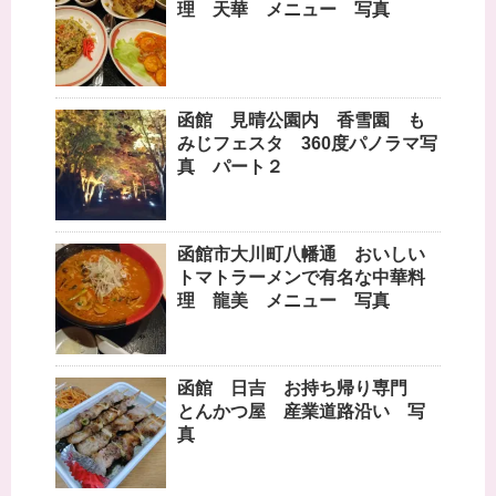
理 天華 メニュー 写真
函館 見晴公園内 香雪園 も
みじフェスタ 360度パノラマ写
真 パート２
函館市大川町八幡通 おいしい
トマトラーメンで有名な中華料
理 龍美 メニュー 写真
函館 日吉 お持ち帰り専門
とんかつ屋 産業道路沿い 写
真