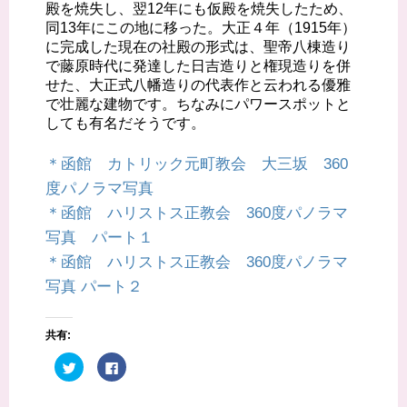
殿を焼失し、翌12年にも仮殿を焼失したため、
同13年にこの地に移った。大正４年（1915年）
に完成した現在の社殿の形式は、聖帝八棟造り
で藤原時代に発達した日吉造りと権現造りを併
せた、大正式八幡造りの代表作と云われる優雅
で壮麗な建物です。ちなみにパワースポットと
しても有名だそうです。
＊函館 カトリック元町教会 大三坂 360
度パノラマ写真
＊函館 ハリストス正教会 360度パノラマ
写真 パート１
＊函館 ハリストス正教会 360度パノラマ
写真 パート２
共有:
ク
F
リ
a
ッ
c
ク
e