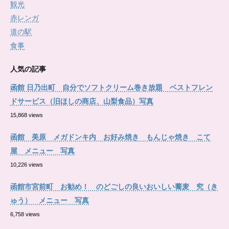
観光
赤レンガ
道の駅
食事
人気の記事
函館 日乃出町 自分でソフトクリーム巻き放題 ベストフレン
ドサービス（旧ほしの商店、山梨食品）写真
15,868 views
函館 美原 メガドンキ内 お好み焼き もんじゃ焼き こて
屋 メニュー 写真
10,226 views
函館市宮前町 お勧め！ のどごしの良いおいしい蕎麦 究（き
ゅう） メニュー 写真
6,758 views