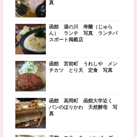
真
函館 湯の川 寿蘭（じゅら
ん） ランチ 写真 ランチパ
スポート掲載店
函館 宮前町 うれしや メン
チカツ とり天 定食 写真
函館 高岡町 函館大学近く
パンのほりかわ 天然酵母 写
真