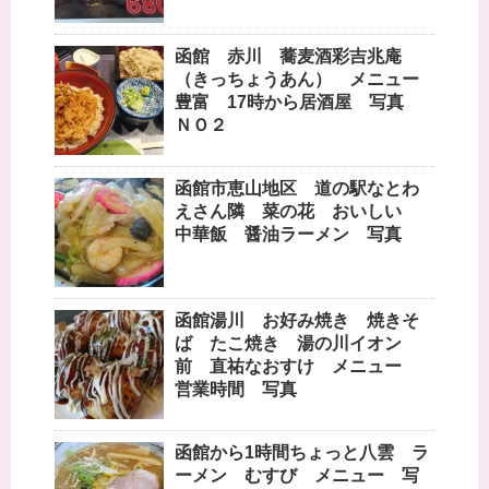
函館 赤川 蕎麦酒彩吉兆庵
（きっちょうあん） メニュー
豊富 17時から居酒屋 写真
ＮＯ２
函館市恵山地区 道の駅なとわ
えさん隣 菜の花 おいしい
中華飯 醤油ラーメン 写真
函館湯川 お好み焼き 焼きそ
ば たこ焼き 湯の川イオン
前 直祐なおすけ メニュー
営業時間 写真
函館から1時間ちょっと八雲 ラ
ーメン むすび メニュー 写