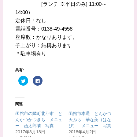
[ランチ ※平日のみ] 11:00～
14:00）
定休日：なし
電話番号：0138-49-4558
座席数：かなりあります。
子上がり：結構あります
＊駐車場有り
共有:
ク
F
リ
a
ッ
c
ク
e
し
b
て
o
T
o
関連
w
k
i
で
t
共
函館市の隣町北斗市 と
函館市本通 とんかつ
t
有
んかつかつきち メニュ
天ぷら 華な美（はな
e
す
r
る
ー 函太郎隣 写真
び） メニュー 写真
で
に
共
は
2017年8月18日
2018年4月2日
有
ク