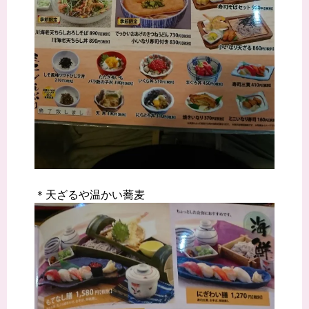
＊天ざるや温かい蕎麦