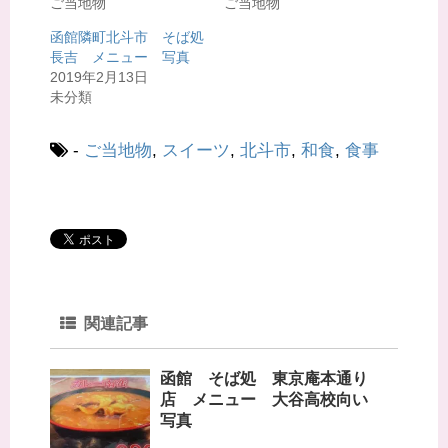
ご当地物
ご当地物
(
リ
新
ッ
し
ク
函館隣町北斗市 そば処
い
し
ウ
て
長吉 メニュー 写真
ィ
く
2019年2月13日
ン
だ
ド
さ
未分類
ウ
い
で
(
開
新
き
し
-
ご当地物
,
スイーツ
,
北斗市
,
和食
,
食事
ま
い
す
ウ
)
ィ
ン
ド
ウ
で
開
き
ま
す
)
関連記事
函館 そば処 東京庵本通り
店 メニュー 大谷高校向い
写真