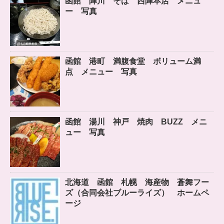
函館 陣川 そば 西陣本店 メニュ
ー 写真
函館 港町 満腹食堂 ボリューム満
点 メニュー 写真
函館 湯川 神戸 焼肉 BUZZ メニ
ュー 写真
北海道 函館 札幌 海産物 蒼舞フー
ズ（合同会社ブルーライズ） ホームペ
ージ