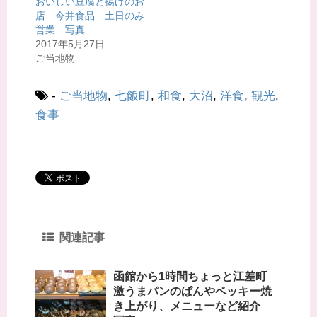
おいしい豆腐と揚げのお
ン
だ
ド
さ
店 今井食品 土日のみ
ウ
い
で
(
営業 写真
開
新
2017年5月27日
き
し
ま
い
ご当地物
す
ウ
)
ィ
ン
ド
-
ご当地物
,
七飯町
,
和食
,
大沼
,
洋食
,
観光
,
ウ
で
開
食事
き
ま
す
)
関連記事
函館から1時間ちょっと江差町
激うまパンのぱんやベッキー焼
き上がり、メニューなど紹介