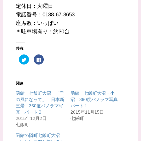
定休日：火曜日
電話番号：0138-67-3653
座席数：いっぱい
＊駐車場有り：約30台
共有:
ク
F
リ
a
ッ
c
ク
e
し
b
て
o
T
o
関連
w
k
i
で
t
共
函館 七飯町大沼 「千
函館 七飯町大沼・小
t
有
の風になって」 日本新
沼 360度パノラマ写真
e
す
r
る
三景 360度パノラマ写
パート１
で
に
共
は
真 パート５
2015年11月15日
有
ク
2015年12月2日
七飯町
(
リ
新
ッ
七飯町
し
ク
い
し
ウ
て
函館の隣町七飯町大沼
ィ
く