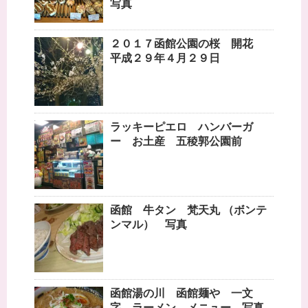
写真
２０１７函館公園の桜 開花
平成２９年４月２９日
ラッキーピエロ ハンバーガ
ー お土産 五稜郭公園前
函館 牛タン 梵天丸 （ボンテ
ンマル） 写真
函館湯の川 函館麺や 一文
字 ラーメン メニュー 写真