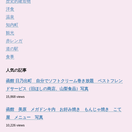
歴史的建造物
洋食
温泉
知内町
観光
赤レンガ
道の駅
食事
人気の記事
函館 日乃出町 自分でソフトクリーム巻き放題 ベストフレン
ドサービス（旧ほしの商店、山梨食品）写真
15,868 views
函館 美原 メガドンキ内 お好み焼き もんじゃ焼き こて
屋 メニュー 写真
10,226 views