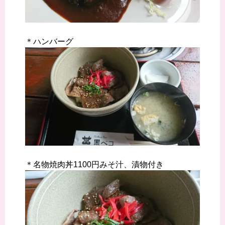
＊ハンバーグ
＊名物焼肉丼1100円みそ汁、漬物付き