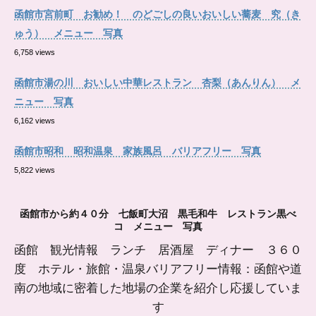
函館市宮前町 お勧め！ のどごしの良いおいしい蕎麦 究（き
ゅう） メニュー 写真
6,758 views
函館市湯の川 おいしい中華レストラン 杏梨（あんりん） メ
ニュー 写真
6,162 views
函館市昭和 昭和温泉 家族風呂 バリアフリー 写真
5,822 views
函館市から約４０分 七飯町大沼 黒毛和牛 レストラン黒べ
コ メニュー 写真
函館 観光情報 ランチ 居酒屋 ディナー ３６０
度 ホテル・旅館・温泉バリアフリー情報：函館や道
南の地域に密着した地場の企業を紹介し応援していま
す