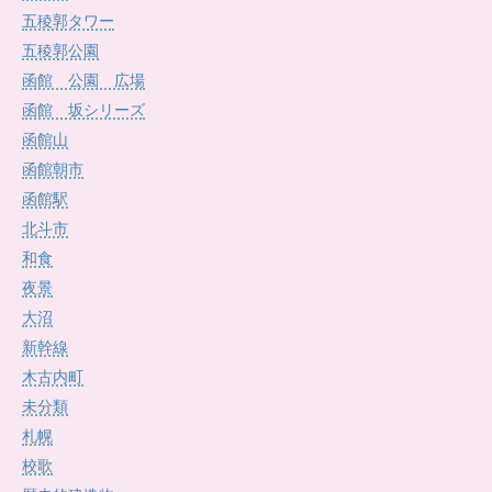
五稜郭タワー
五稜郭公園
函館 公園 広場
函館 坂シリーズ
函館山
函館朝市
函館駅
北斗市
和食
夜景
大沼
新幹線
木古内町
未分類
札幌
校歌