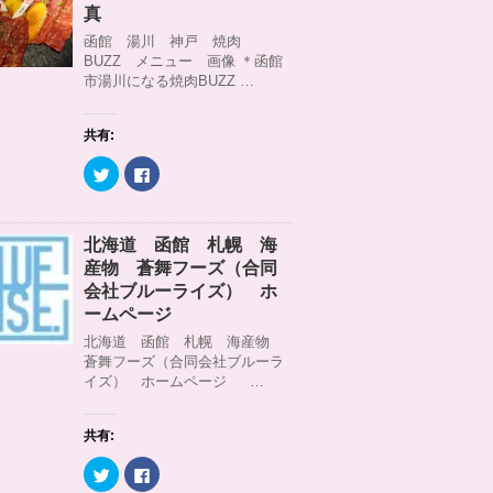
)
ィ
t
共
真
ン
t
有
ド
e
す
函館 湯川 神戸 焼肉
ウ
r
る
BUZZ メニュー 画像 ＊函館
で
で
に
開
共
は
市湯川になる焼肉BUZZ …
き
有
ク
ま
(
リ
す
新
ッ
)
し
ク
共有:
い
し
ウ
て
ィ
く
ク
F
ン
だ
リ
a
ド
さ
ッ
c
ウ
い
ク
e
で
(
し
b
開
新
て
o
北海道 函館 札幌 海
き
し
T
o
ま
い
w
k
産物 蒼舞フーズ（合同
す
ウ
i
で
)
ィ
t
共
会社ブルーライズ） ホ
ン
t
有
ームページ
ド
e
す
ウ
r
る
北海道 函館 札幌 海産物
で
で
に
開
共
は
蒼舞フーズ（合同会社ブルーラ
き
有
ク
イズ） ホームページ …
ま
(
リ
す
新
ッ
)
し
ク
い
し
ウ
て
共有:
ィ
く
ン
だ
ク
F
ド
さ
リ
a
ウ
い