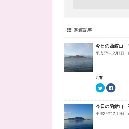
関連記事
今日の函館山 平
平成27年12月1日
共有:
ク
F
リ
a
ッ
c
ク
e
し
b
て
o
今日の函館山 平
T
o
w
k
平成27年12月9日
i
で
t
共
t
有
e
す
r
る