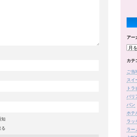
アー
ア
ー
カ
カテ
イ
ご当
ブ
スイ
トラ
バリ
パン
ホテ
通知
ラッ
取る
ラー