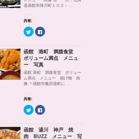
r
る
道函館市陣川町１０３－ …
で
に
共
は
有
ク
(
リ
共有:
新
ッ
し
ク
い
し
ク
F
ウ
て
リ
a
ィ
く
ッ
c
ン
だ
ク
e
ド
さ
し
b
ウ
い
て
o
函館 港町 満腹食堂
で
(
T
o
開
新
w
k
ボリューム満点 メニュ
き
し
i
で
ま
い
t
共
ー 写真
す
ウ
t
有
)
ィ
e
す
函館 港町 満腹食堂 ボリュー
ン
r
る
ム満点 メニュー 揚げ物 画
ド
で
に
ウ
共
は
像 ＊函館市亀田港町に …
で
有
ク
開
(
リ
き
新
ッ
ま
し
ク
共有:
す
い
し
)
ウ
て
ィ
く
ク
F
ン
だ
リ
a
ド
さ
ッ
c
ウ
い
ク
e
で
(
し
b
開
新
て
o
函館 湯川 神戸 焼
き
し
T
o
ま
い
w
k
肉 BUZZ メニュー 写
す
ウ
i
で