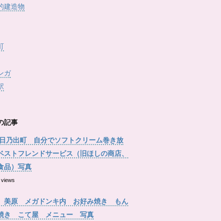
的建造物
町
ンガ
駅
の記事
 日乃出町 自分でソフトクリーム巻き放
ベストフレンドサービス（旧ほしの商店、
食品）写真
 views
 美原 メガドンキ内 お好み焼き もん
焼き こて屋 メニュー 写真