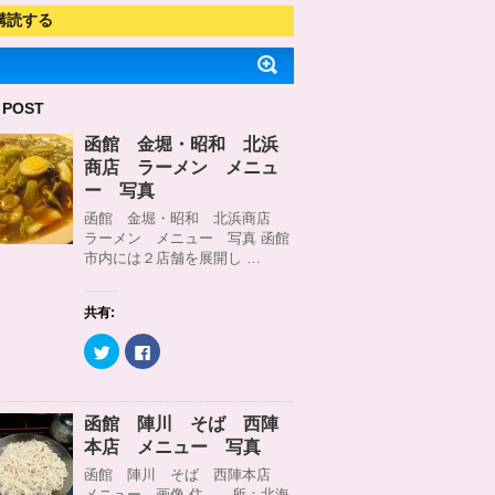
購読する
 POST
函館 金堀・昭和 北浜
商店 ラーメン メニュ
ー 写真
函館 金堀・昭和 北浜商店
ラーメン メニュー 写真 函館
市内には２店舗を展開し …
共有:
ク
F
リ
a
ッ
c
ク
e
し
b
て
o
函館 陣川 そば 西陣
T
o
w
k
本店 メニュー 写真
i
で
t
共
函館 陣川 そば 西陣本店
t
有
メニュー 画像 住 所：北海
e
す