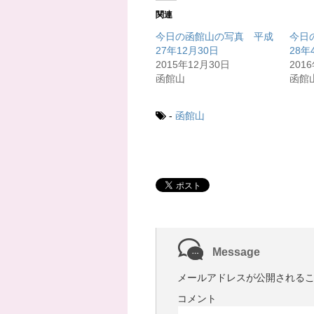
て
o
T
o
関連
w
k
i
で
t
共
今日の函館山の写真 平成
今日
t
有
27年12月30日
28年
e
す
r
る
2015年12月30日
201
で
に
共
は
函館山
函館
有
ク
(
リ
新
ッ
し
ク
-
函館山
い
し
ウ
て
ィ
く
ン
だ
ド
さ
ウ
い
で
(
開
新
き
し
ま
い
す
ウ
)
ィ
ン
ド
ウ
で
Message
開
き
ま
メールアドレスが公開される
す
)
コメント