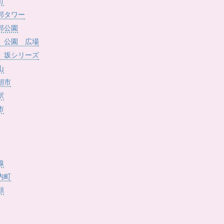
)
町
郭タワー
郭公園
 公園 広場
 坂シリーズ
山
朝市
駅
市
線
内町
類