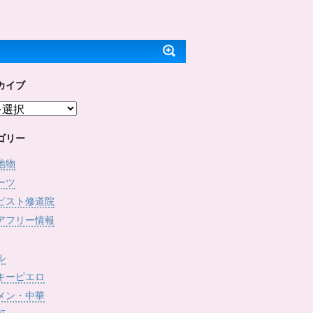
ッ
c
で
(
ク
e
開
新
し
b
き
し
て
o
ま
い
T
o
す
ウ
w
k
)
ィ
i
で
ン
t
共
ド
t
有
ウ
e
す
で
カイブ
r
る
開
で
に
き
共
は
ま
有
ク
す
(
リ
)
新
ッ
し
ク
ゴリー
い
し
ウ
て
ィ
く
地物
ン
だ
ド
さ
ーツ
ウ
い
で
(
ピスト修道院
開
新
き
し
アフリー情報
ま
い
す
ウ
)
ィ
ン
ド
ル
ウ
で
キーピエロ
開
き
メン・中華
ま
す