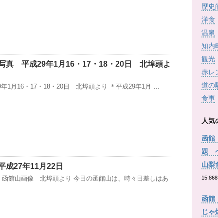
歴史
洋食
温泉
知内
観光
真 平成29年1月16・17・18・20日 北埠頭よ
赤レ
道の
年1月16・17・18・20日 北埠頭より ＊平成29年1月 …
食事
人気
函館
題 
山梨
成27年11月22日
2日 函館山画像 北埠頭より 今日の函館山は、時々日差しはあ
15,868
函館
じゃ