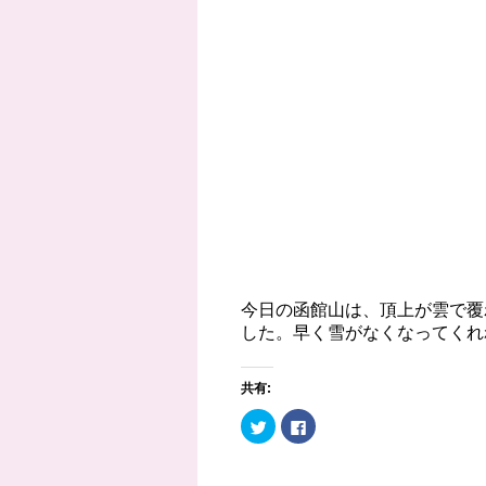
今日の函館山は、頂上が雲で覆
した。早く雪がなくなってくれ
共有:
ク
F
リ
a
ッ
c
ク
e
し
b