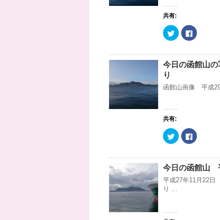
で
に
共
は
共有:
有
ク
(
リ
新
ッ
ク
F
し
ク
リ
a
い
し
ッ
c
ウ
て
ク
e
ィ
く
し
b
ン
だ
て
o
ド
さ
今日の函館山の写
T
o
ウ
い
w
k
り
で
(
i
で
開
新
t
共
函館山画像 平成29
き
し
t
有
ま
い
e
す
す
ウ
r
る
)
ィ
で
に
ン
共
は
ド
共有:
有
ク
ウ
(
リ
で
新
ッ
開
ク
F
し
ク
き
リ
a
い
し
ま
ッ
c
ウ
て
す
ク
e
ィ
く
)
し
b
ン
だ
て
o
ド
さ
今日の函館山 平
T
o
ウ
い
w
k
で
(
平成27年11月2
i
で
開
新
t
共
り …
き
し
t
有
ま
い
e
す
す
ウ
r
る
)
ィ
で
に
ン
共
は
ド