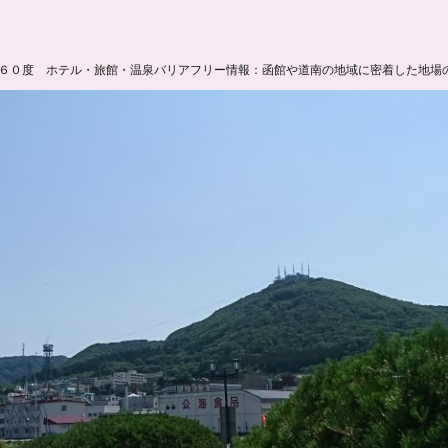
６０度 ホテル・旅館・温泉バリアフリー情報：函館や道南の地域に密着した地場