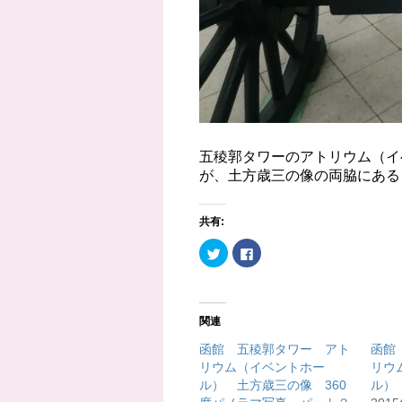
五稜郭タワーのアトリウム（イ
が、土方歳三の像の両脇にある
共有:
ク
F
リ
a
ッ
c
ク
e
し
b
て
o
T
o
関連
w
k
i
で
t
共
函館 五稜郭タワー アト
函館
t
有
リウム（イベントホー
リウ
e
す
r
る
ル） 土方歳三の像 360
ル）
で
に
共
は