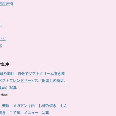
的建造物
町
ンガ
駅
の記事
 日乃出町 自分でソフトクリーム巻き放
ベストフレンドサービス（旧ほしの商店、
食品）写真
 views
 美原 メガドンキ内 お好み焼き もん
焼き こて屋 メニュー 写真