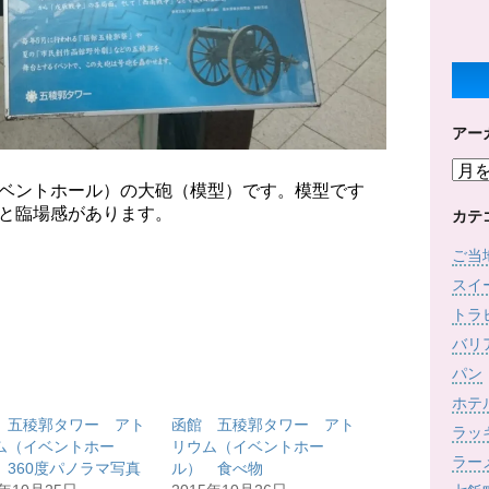
アー
ア
ベントホール）の大砲（模型）です。模型です
ー
と臨場感があります。
カ
カテ
イ
ご当
ブ
スイ
トラ
バリ
パン
ホテ
 五稜郭タワー アト
函館 五稜郭タワー アト
ラッ
ム（イベントホー
リウム（イベントホー
ラー
 360度パノラマ写真
ル） 食べ物