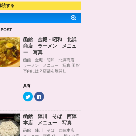
購読する
 POST
函館 金堀・昭和 北浜
商店 ラーメン メニュ
ー 写真
函館 金堀・昭和 北浜商店
ラーメン メニュー 写真 函館
市内には２店舗を展開し …
共有:
ク
F
リ
a
ッ
c
ク
e
し
b
て
o
函館 陣川 そば 西陣
T
o
w
k
本店 メニュー 写真
i
で
t
共
函館 陣川 そば 西陣本店
t
有
メニュー 画像 住 所：北海
e
す