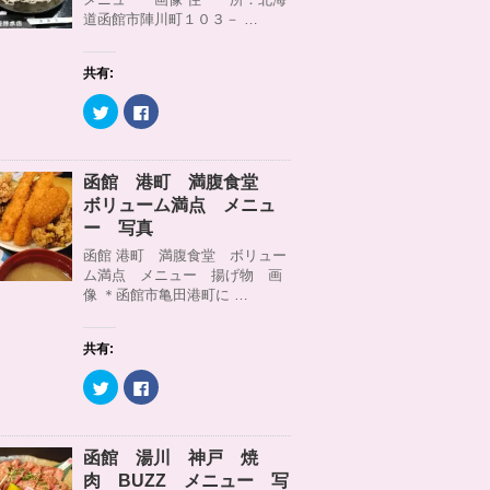
r
る
道函館市陣川町１０３－ …
で
に
共
は
有
ク
(
リ
共有:
新
ッ
し
ク
い
し
ク
F
ウ
て
リ
a
ィ
く
ッ
c
ン
だ
ク
e
ド
さ
し
b
ウ
い
て
o
函館 港町 満腹食堂
で
(
T
o
開
新
w
k
ボリューム満点 メニュ
き
し
i
で
ま
い
t
共
ー 写真
す
ウ
t
有
)
ィ
e
す
函館 港町 満腹食堂 ボリュー
ン
r
る
ム満点 メニュー 揚げ物 画
ド
で
に
ウ
共
は
像 ＊函館市亀田港町に …
で
有
ク
開
(
リ
き
新
ッ
ま
し
ク
共有:
す
い
し
)
ウ
て
ィ
く
ク
F
ン
だ
リ
a
ド
さ
ッ
c
ウ
い
ク
e
で
(
し
b
開
新
て
o
函館 湯川 神戸 焼
き
し
T
o
ま
い
w
k
肉 BUZZ メニュー 写
す
ウ
i
で