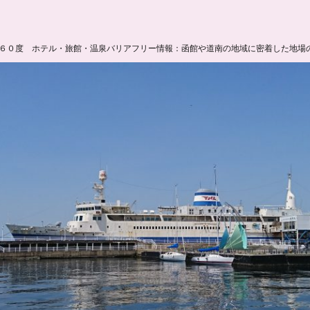
６０度 ホテル・旅館・温泉バリアフリー情報：函館や道南の地域に密着した地場