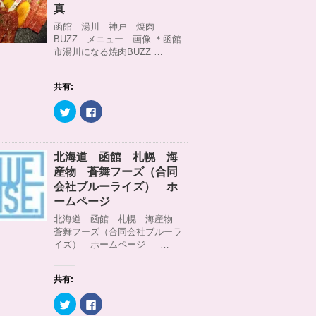
)
ィ
t
共
真
ン
t
有
ド
e
す
函館 湯川 神戸 焼肉
ウ
r
る
BUZZ メニュー 画像 ＊函館
で
で
に
開
共
は
市湯川になる焼肉BUZZ …
き
有
ク
ま
(
リ
す
新
ッ
)
し
ク
共有:
い
し
ウ
て
ィ
く
ク
F
ン
だ
リ
a
ド
さ
ッ
c
ウ
い
ク
e
で
(
し
b
開
新
て
o
北海道 函館 札幌 海
き
し
T
o
ま
い
w
k
産物 蒼舞フーズ（合同
す
ウ
i
で
)
ィ
t
共
会社ブルーライズ） ホ
ン
t
有
ームページ
ド
e
す
ウ
r
る
北海道 函館 札幌 海産物
で
で
に
開
共
は
蒼舞フーズ（合同会社ブルーラ
き
有
ク
イズ） ホームページ …
ま
(
リ
す
新
ッ
)
し
ク
い
し
ウ
て
共有:
ィ
く
ン
だ
ク
F
ド
さ
リ
a
ウ
い