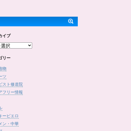
ッ
c
で
(
ク
e
開
新
し
b
き
し
て
o
ま
い
T
o
す
ウ
w
k
)
ィ
i
で
ン
t
共
ド
t
有
ウ
e
す
で
カイブ
r
る
開
で
に
き
共
は
ま
有
ク
す
(
リ
)
新
ッ
し
ク
ゴリー
い
し
ウ
て
ィ
く
地物
ン
だ
ド
さ
ーツ
ウ
い
で
(
ピスト修道院
開
新
き
し
アフリー情報
ま
い
す
ウ
)
ィ
ン
ド
ル
ウ
で
キーピエロ
開
き
メン・中華
ま
す