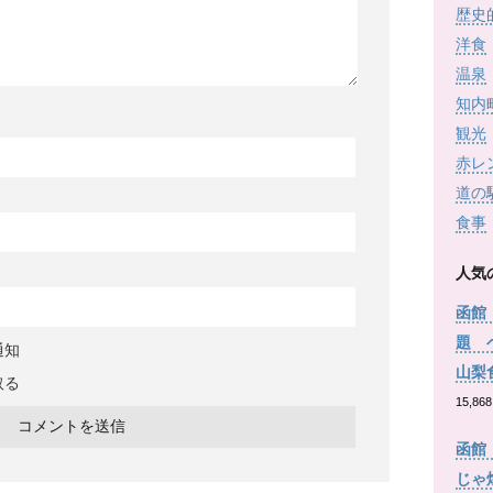
歴史
洋食
温泉
知内
観光
赤レ
道の
食事
人気
函館
題 
通知
山梨
取る
15,868
函館
じゃ