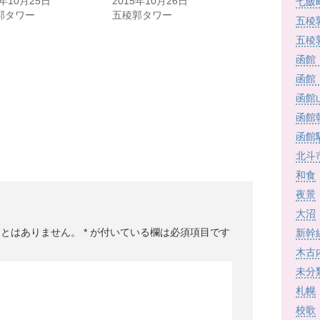
5年10月25日
2015年10月26日
七飯
郭タワー
五稜郭タワー
五稜
五稜
函館
函館
函館
函館
函館
北斗
和食
夜景
大沼
ことはありません。
*
が付いている欄は必須項目です
新幹
木古
未分
札幌
校歌