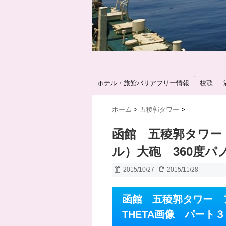
ホテル・旅館バリアフリー情報
校歌
ホーム
>
五稜郭タワー
>
函館 五稜郭タワー
ル）大砲 360度パ
2015/10/27
2015/11/28
函館 五稜郭タワー
THETA画像 パート３