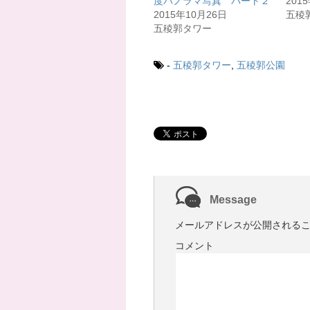
度パノラマ写真 パート２
201
有
ク
2015年10月26日
五稜
(
リ
新
ッ
五稜郭タワー
し
ク
い
し
ウ
て
ィ
く
-
五稜郭タワー
,
五稜郭公園
ン
だ
ド
さ
ウ
い
で
(
開
新
き
し
ま
い
す
ウ
)
ィ
ン
ド
ウ
で
開
き
ま
す
Message
)
メールアドレスが公開される
コメント