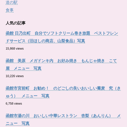
道の駅
食事
人気の記事
函館 日乃出町 自分でソフトクリーム巻き放題 ベストフレン
ドサービス（旧ほしの商店、山梨食品）写真
15,868 views
函館 美原 メガドンキ内 お好み焼き もんじゃ焼き こて
屋 メニュー 写真
10,226 views
函館市宮前町 お勧め！ のどごしの良いおいしい蕎麦 究（き
ゅう） メニュー 写真
6,758 views
函館市湯の川 おいしい中華レストラン 杏梨（あんりん） メ
ニュー 写真