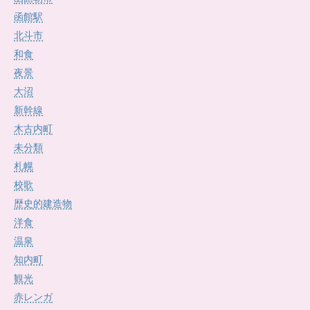
函館駅
北斗市
和食
夜景
大沼
新幹線
木古内町
未分類
札幌
校歌
歴史的建造物
洋食
温泉
知内町
観光
赤レンガ