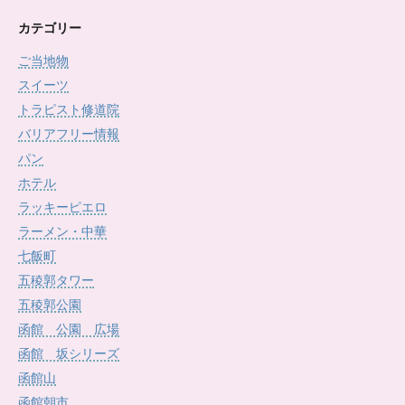
ー
カ
カテゴリー
イ
ご当地物
ブ
スイーツ
トラピスト修道院
バリアフリー情報
パン
ホテル
ラッキーピエロ
ラーメン・中華
七飯町
五稜郭タワー
五稜郭公園
函館 公園 広場
函館 坂シリーズ
函館山
函館朝市