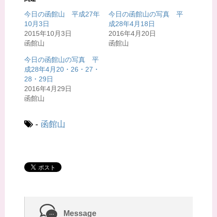
w
k
i
で
t
共
今日の函館山 平成27年
今日の函館山の写真 平
t
有
10月3日
成28年4月18日
e
す
r
る
2015年10月3日
2016年4月20日
で
に
共
は
函館山
函館山
有
ク
(
リ
今日の函館山の写真 平
新
ッ
し
ク
成28年4月20・26・27・
い
し
ウ
て
28・29日
ィ
く
2016年4月29日
ン
だ
ド
さ
函館山
ウ
い
で
(
開
新
き
し
-
函館山
ま
い
す
ウ
)
ィ
ン
ド
ウ
で
開
き
ま
す
)
Message