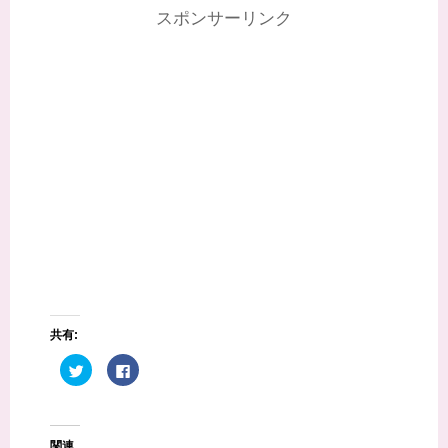
スポンサーリンク
共有:
ク
F
リ
a
ッ
c
ク
e
し
b
て
o
T
o
関連