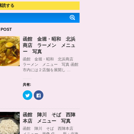
購読する
 POST
函館 金堀・昭和 北浜
商店 ラーメン メニュ
ー 写真
函館 金堀・昭和 北浜商店
ラーメン メニュー 写真 函館
市内には２店舗を展開し …
共有:
ク
F
リ
a
ッ
c
ク
e
し
b
て
o
函館 陣川 そば 西陣
T
o
w
k
本店 メニュー 写真
i
で
t
共
函館 陣川 そば 西陣本店
t
有
メニュー 画像 住 所：北海
e
す