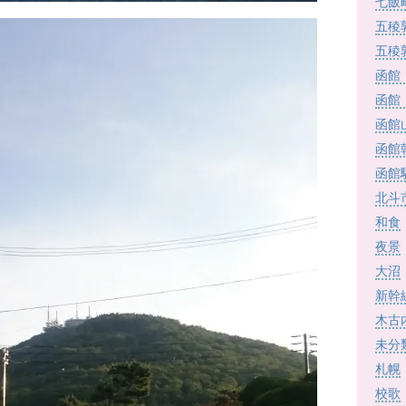
七飯
五稜
五稜
函館
函館
函館
函館
函館
北斗
和食
夜景
大沼
新幹
木古
未分
札幌
校歌