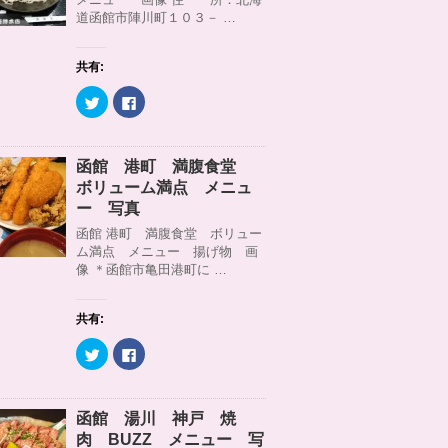
r
る
道函館市陣川町１０３－ …
で
に
共
は
有
ク
(
リ
共有:
新
ッ
し
ク
い
し
ク
F
ウ
て
リ
a
ィ
く
ッ
c
ン
だ
ク
e
ド
さ
し
b
ウ
い
て
o
函館 港町 満腹食堂
で
(
T
o
開
新
w
k
ボリューム満点 メニュ
き
し
i
で
ま
い
t
共
ー 写真
す
ウ
t
有
)
ィ
e
す
函館 港町 満腹食堂 ボリュー
ン
r
る
ム満点 メニュー 揚げ物 画
ド
で
に
ウ
共
は
像 ＊函館市亀田港町に …
で
有
ク
開
(
リ
き
新
ッ
ま
し
ク
共有:
す
い
し
)
ウ
て
ィ
く
ク
F
ン
だ
リ
a
ド
さ
ッ
c
ウ
い
ク
e
で
(
し
b
開
新
て
o
函館 湯川 神戸 焼
き
し
T
o
ま
い
w
k
肉 BUZZ メニュー 写
す
ウ
i
で