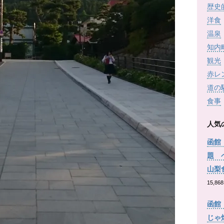
歴史
洋食
温泉
知内
観光
赤レ
道の
食事
人気
函館
題 
山梨
15,868
函館
じゃ