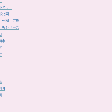
)
町
郭タワー
郭公園
 公園 広場
 坂シリーズ
山
朝市
駅
市
線
内町
類