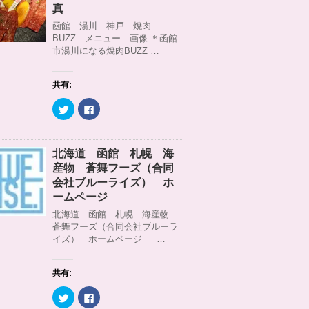
)
ィ
t
共
真
ン
t
有
ド
e
す
函館 湯川 神戸 焼肉
ウ
r
る
BUZZ メニュー 画像 ＊函館
で
で
に
開
共
は
市湯川になる焼肉BUZZ …
き
有
ク
ま
(
リ
す
新
ッ
)
し
ク
共有:
い
し
ウ
て
ィ
く
ク
F
ン
だ
リ
a
ド
さ
ッ
c
ウ
い
ク
e
で
(
し
b
開
新
て
o
北海道 函館 札幌 海
き
し
T
o
ま
い
w
k
産物 蒼舞フーズ（合同
す
ウ
i
で
)
ィ
t
共
会社ブルーライズ） ホ
ン
t
有
ームページ
ド
e
す
ウ
r
る
北海道 函館 札幌 海産物
で
で
に
開
共
は
蒼舞フーズ（合同会社ブルーラ
き
有
ク
イズ） ホームページ …
ま
(
リ
す
新
ッ
)
し
ク
い
し
ウ
て
共有:
ィ
く
ン
だ
ク
F
ド
さ
リ
a
ウ
い