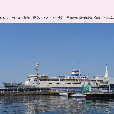
６０度 ホテル・旅館・温泉バリアフリー情報：函館や道南の地域に密着した地場