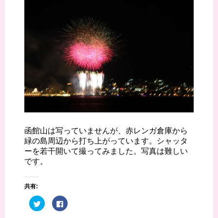
函館山は写っていませんが、赤レンガ倉庫から
緑の島周辺から打ち上がっています。シャッタ
ーを若干開いて撮ってみました。写真は難しい
です。
共有:
ク
F
リ
a
ッ
c