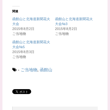
ク
e
し
b
て
o
T
o
関連
w
k
i
で
t
共
函館山と北海道新聞花火
函館山と北海道新聞花火
t
有
大会
大会№3
e
す
r
る
2015年8月2日
2015年8月2日
で
に
共
は
ご当地物
ご当地物
有
ク
(
リ
函館山と北海道新聞花火
新
ッ
し
ク
大会№5
い
し
ウ
て
2015年8月3日
ィ
く
ご当地物
ン
だ
ド
さ
ウ
い
で
(
開
新
-
ご当地物
,
函館山
き
し
ま
い
す
ウ
)
ィ
ン
ド
ウ
で
開
き
ま
す
)