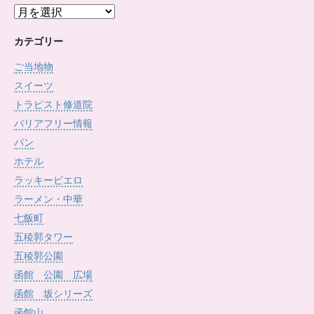
ア
ー
カ
カテゴリー
イ
ご当地物
ブ
スイーツ
トラピスト修道院
バリアフリー情報
パン
ホテル
ラッキーピエロ
ラーメン・中華
七飯町
五稜郭タワー
五稜郭公園
函館 公園 広場
函館 坂シリーズ
函館山