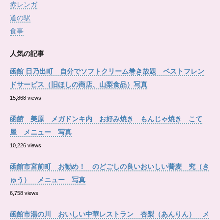
赤レンガ
道の駅
食事
人気の記事
函館 日乃出町 自分でソフトクリーム巻き放題 ベストフレン
ドサービス（旧ほしの商店、山梨食品）写真
15,868 views
函館 美原 メガドンキ内 お好み焼き もんじゃ焼き こて
屋 メニュー 写真
10,226 views
函館市宮前町 お勧め！ のどごしの良いおいしい蕎麦 究（き
ゅう） メニュー 写真
6,758 views
函館市湯の川 おいしい中華レストラン 杏梨（あんりん） メ