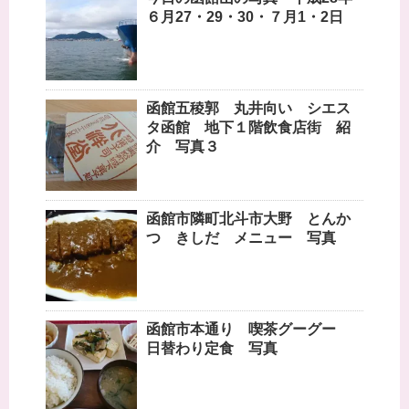
６月27・29・30・７月1・2日
函館五稜郭 丸井向い シエス
タ函館 地下１階飲食店街 紹
介 写真３
函館市隣町北斗市大野 とんか
つ きしだ メニュー 写真
函館市本通り 喫茶グーグー
日替わり定食 写真