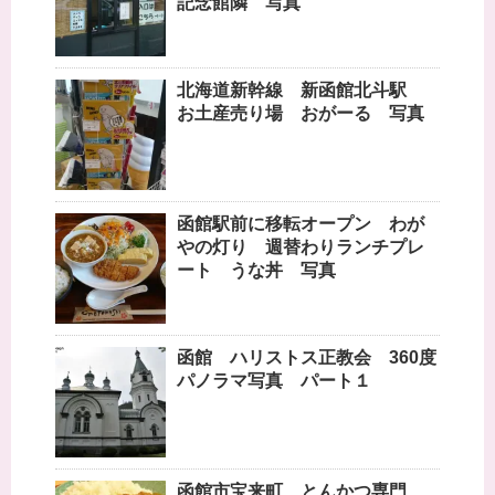
記念館隣 写真
北海道新幹線 新函館北斗駅
お土産売り場 おがーる 写真
函館駅前に移転オープン わが
やの灯り 週替わりランチプレ
ート うな丼 写真
函館 ハリストス正教会 360度
パノラマ写真 パート１
函館市宝来町 とんかつ専門