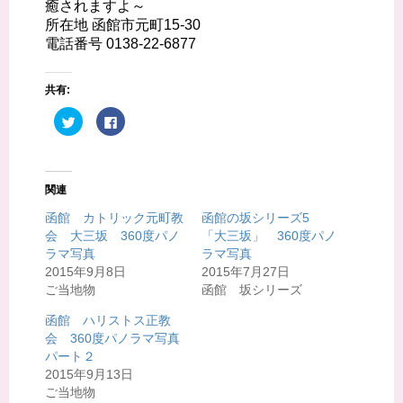
癒されますよ～
所在地 函館市元町15-30
電話番号 0138-22-6877
共有:
ク
F
リ
a
ッ
c
ク
e
し
b
て
o
T
o
関連
w
k
i
で
t
共
函館 カトリック元町教
函館の坂シリーズ5
t
有
会 大三坂 360度パノ
「大三坂」 360度パノ
e
す
r
る
ラマ写真
ラマ写真
で
に
共
は
2015年9月8日
2015年7月27日
有
ク
ご当地物
函館 坂シリーズ
(
リ
新
ッ
し
ク
函館 ハリストス正教
い
し
ウ
て
会 360度パノラマ写真
ィ
く
パート２
ン
だ
ド
さ
2015年9月13日
ウ
い
で
(
ご当地物
開
新