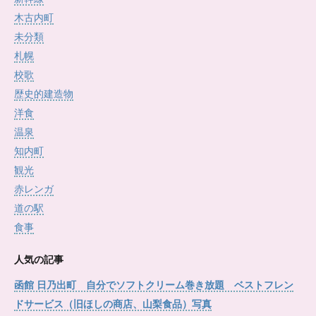
木古内町
未分類
札幌
校歌
歴史的建造物
洋食
温泉
知内町
観光
赤レンガ
道の駅
食事
人気の記事
函館 日乃出町 自分でソフトクリーム巻き放題 ベストフレン
ドサービス（旧ほしの商店、山梨食品）写真