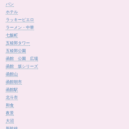
パン
ホテル
ラッキーピエロ
ラーメン・中華
七飯町
五稜郭タワー
五稜郭公園
函館 公園 広場
函館 坂シリーズ
函館山
函館朝市
函館駅
北斗市
和食
夜景
大沼
新幹線