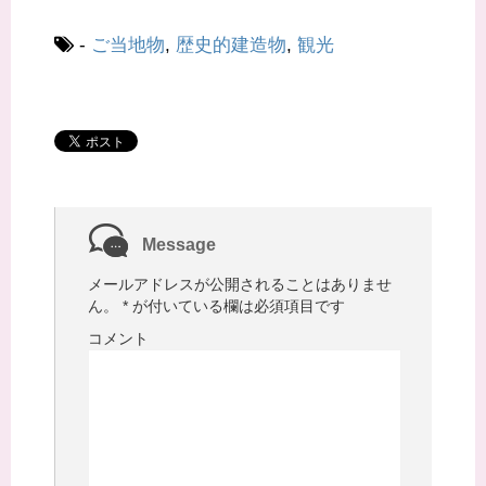
き
し
ま
い
す
ウ
-
ご当地物
,
歴史的建造物
,
観光
)
ィ
ン
ド
ウ
で
開
き
ま
す
)
Message
メールアドレスが公開されることはありませ
ん。
*
が付いている欄は必須項目です
コメント