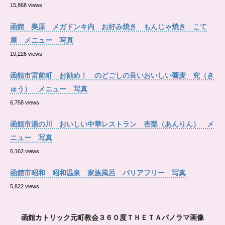
15,868 views
函館 美原 メガドンキ内 お好み焼き もんじゃ焼き こて
屋 メニュー 写真
10,226 views
函館市宮前町 お勧め！ のどごしの良いおいしい蕎麦 究（き
ゅう） メニュー 写真
6,758 views
函館市湯の川 おいしい中華レストラン 杏梨（あんりん） メ
ニュー 写真
6,162 views
函館市昭和 昭和温泉 家族風呂 バリアフリー 写真
5,822 views
函館カトリック元町教会３６０度ＴＨＥＴＡパノラマ画像