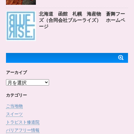
北海道 函館 札幌 海産物 蒼舞フー
ズ（合同会社ブルーライズ） ホームペ
ージ
アーカイブ
ア
ー
カ
カテゴリー
イ
ご当地物
ブ
スイーツ
トラピスト修道院
バリアフリー情報