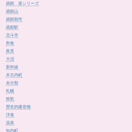
函館 坂シリーズ
函館山
函館朝市
函館駅
北斗市
和食
夜景
大沼
新幹線
木古内町
未分類
札幌
校歌
歴史的建造物
洋食
温泉
知内町