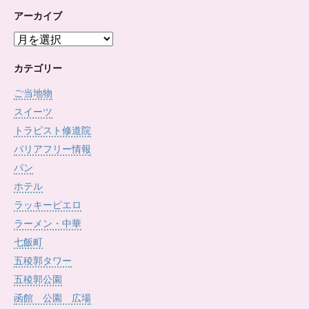
アーカイブ
ア
ー
カ
カテゴリー
イ
ご当地物
ブ
スイーツ
トラピスト修道院
バリアフリー情報
パン
ホテル
ラッキーピエロ
ラーメン・中華
七飯町
五稜郭タワー
五稜郭公園
函館 公園 広場