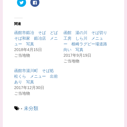
ク
F
リ
a
ッ
c
ク
e
し
b
て
o
T
o
関連
w
k
i
で
t
共
函館市鍛冶 そば どば
函館 湯の川 そば切り
t
有
そば和家 鍛冶店 メニ
工房 しら川 メニュ
e
す
r
る
ュー 写真
ー 根崎ラグビー場道路
で
に
共
は
2018年4月15日
向い 写真
有
ク
ご当地物
2017年9月19日
(
リ
新
ッ
ご当地物
し
ク
い
し
ウ
て
函館市湯川町 そば処
ィ
く
松くら メニュー 出前
ン
だ
ド
さ
あり 写真
ウ
い
で
(
2017年12月30日
開
新
ご当地物
き
し
ま
い
す
ウ
)
ィ
ン
-
未分類
ド
ウ
で
開
き