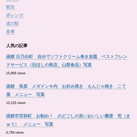
観光
赤レンガ
道の駅
食事
人気の記事
函館 日乃出町 自分でソフトクリーム巻き放題 ベストフレン
ドサービス（旧ほしの商店、山梨食品）写真
15,868 views
函館 美原 メガドンキ内 お好み焼き もんじゃ焼き こて
屋 メニュー 写真
10,226 views
函館市宮前町 お勧め！ のどごしの良いおいしい蕎麦 究（き
ゅう） メニュー 写真
6,758 views